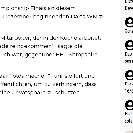
Diese
hampionship Finals an diesem
Deve
nter 60 im
15. Dezember beginnenden Darts WM zu
e mal 40+ er
och krasser wie ein Po
Ganz
ndes
itarbeiter, der in der Küche arbeitet,
erade reingekommen'", sagte die
Das 
Besuch war, gegenüber BBC Shropshire
pass
aar Fotos machen", fuhr sie fort und
öffentlichten, um zu verhindern, dass
Die 
16/8? Die Jugendspiele waren letztes Jah
ine Privatsphäre zu schützen.
zwei
l. Allerdings ist Mitchell Lawrie als Nummer 1 der Welt eh quali
fizi
Hallo, warum gibt es keinen Hinweis, dass di
eisters erst
aste
s Ja
rtik