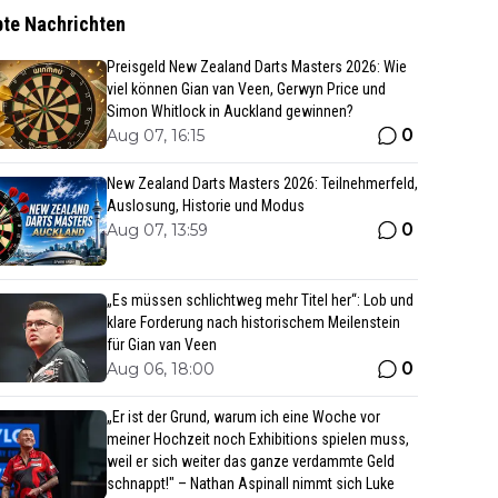
bte Nachrichten
Preisgeld New Zealand Darts Masters 2026: Wie
viel können Gian van Veen, Gerwyn Price und
Simon Whitlock in Auckland gewinnen?
0
Aug 07, 16:15
New Zealand Darts Masters 2026: Teilnehmerfeld,
Auslosung, Historie und Modus
0
Aug 07, 13:59
„Es müssen schlichtweg mehr Titel her“: Lob und
klare Forderung nach historischem Meilenstein
für Gian van Veen
0
Aug 06, 18:00
„Er ist der Grund, warum ich eine Woche vor
meiner Hochzeit noch Exhibitions spielen muss,
weil er sich weiter das ganze verdammte Geld
schnappt!" – Nathan Aspinall nimmt sich Luke