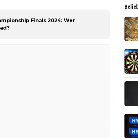
Belie
ampionship Finals 2024: Wer
ead?