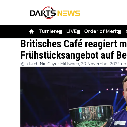
Turniere
LIVE
Order of Merit
▼
▼
▼
Britisches Café reagiert m
Frühstücksangebot auf Bes
durch
Nic Gayer
Mittwoch, 20 November 2024 um