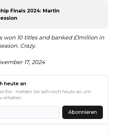
hip Finals 2024: Martin
session
s won 10 titles and banked £1million in
season. Crazy.
vember 17, 2024
h heute an
nis frei - melden Sie sich noch heute an, um
u erhalten.
Abonnieren