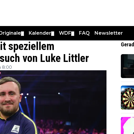
Originale
Kalender
WDF
FAQ
Newsletter
▼
▼
▼
it speziellem
Gerad
uch von Luke Littler
 8:00