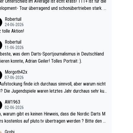
r Unterschied im Average ist echt krass! 111+ ist für die
lopment- Tour überragend und schonübertrieben stark. U
 Ave dagegen eigentlich schon zu schwach - gerad
Robertuil
st recht. Da gewinnst keinen Blumentopf - ist ja n
24-06-2026
kalspiel eines Kreisligisten vs einem Bu
 tolle Aktion!
ligisten.
Robertuil
11-06-2026
beste, was dem Darts-Sportjournalismus in Deutschland
ieren konnte, Adrian Geiler! Tolles Portrait :).
Morgoth42x
07-06-2026
Aufstockung finde ich durchaus sinnvoll, aber warum nicht
r durchaus sehr kur
lig und besser anzuschauen, als manch Erwachsenenspie
AW1963
02-06-2026
ert. Somit ändert die automatische Qualifikation des Weltm
e Nordic Darts M
mal nichts. Ich denke sie wollen damit für nächste
rs kostenlos auf pluto.tv übertragen werden ? Bitte den A
hr vorsorgen, denn da ist er alt genug für die PDC und wir
el aktualisieren, danke!
Grobi