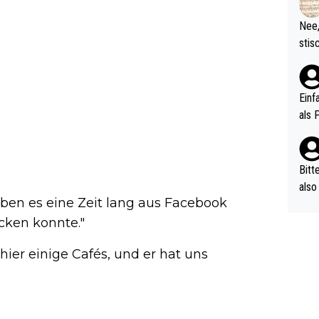
d wo
etzt
Nee,
urch
stis
(in 
ten 
als Z
nes 
ttle
Einf
vV p
als 
n Ri
ehle
Bitt
also
aben es eine Zeit lang aus Facebook
ung,
werd
cken konnte."
aube
hier einige Cafés, und er hat uns
sych
d di
e ma
n…