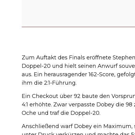
Zum Auftakt des Finals eröffnete Stephen
Doppel-20 und hielt seinen Anwurf souverä
aus. Ein herausragender 162-Score, gefol
ihm die 2:1-Führung.
Ein Checkout über 92 baute den Vorsprung
4:1 erhöhte. Zwar verpasste Dobey die 98 
Oche und traf die Doppel-20.
Anschließend warf Dobey ein Maximum, st
unter Druck verkürzen und machte das 5:2