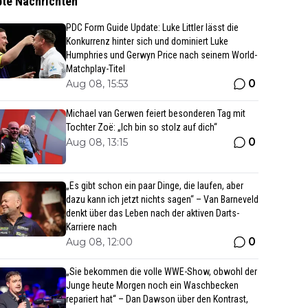
bte Nachrichten
PDC Form Guide Update: Luke Littler lässt die
Konkurrenz hinter sich und dominiert Luke
Humphries und Gerwyn Price nach seinem World-
Matchplay-Titel
0
Aug 08, 15:53
Michael van Gerwen feiert besonderen Tag mit
Tochter Zoë: „Ich bin so stolz auf dich“
0
Aug 08, 13:15
„Es gibt schon ein paar Dinge, die laufen, aber
dazu kann ich jetzt nichts sagen“ – Van Barneveld
denkt über das Leben nach der aktiven Darts-
Karriere nach
0
Aug 08, 12:00
„Sie bekommen die volle WWE-Show, obwohl der
Junge heute Morgen noch ein Waschbecken
repariert hat“ – Dan Dawson über den Kontrast,