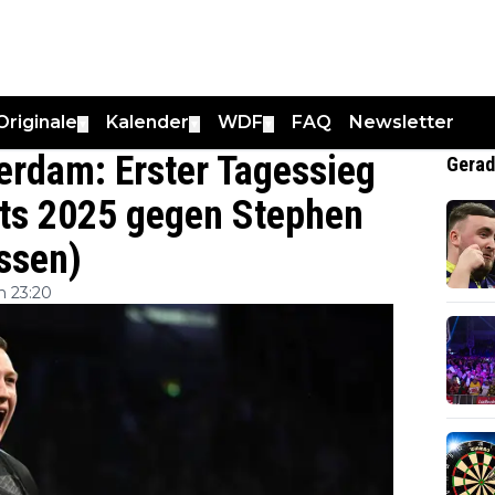
Originale
Kalender
WDF
FAQ
Newsletter
▼
▼
▼
terdam: Erster Tagessieg
Gerad
rts 2025 gegen Stephen
ssen)
m 23:20