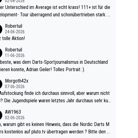
02-08-2026
r Unterschied im Average ist echt krass! 111+ ist für die
lopment- Tour überragend und schonübertrieben stark. U
 Ave dagegen eigentlich schon zu schwach - gerad
Robertuil
st recht. Da gewinnst keinen Blumentopf - ist ja n
24-06-2026
kalspiel eines Kreisligisten vs einem Bu
 tolle Aktion!
ligisten.
Robertuil
11-06-2026
beste, was dem Darts-Sportjournalismus in Deutschland
ieren konnte, Adrian Geiler! Tolles Portrait :).
Morgoth42x
07-06-2026
Aufstockung finde ich durchaus sinnvoll, aber warum nicht
r durchaus sehr kur
lig und besser anzuschauen, als manch Erwachsenenspie
AW1963
02-06-2026
ert. Somit ändert die automatische Qualifikation des Weltm
e Nordic Darts M
mal nichts. Ich denke sie wollen damit für nächste
rs kostenlos auf pluto.tv übertragen werden ? Bitte den A
hr vorsorgen, denn da ist er alt genug für die PDC und wir