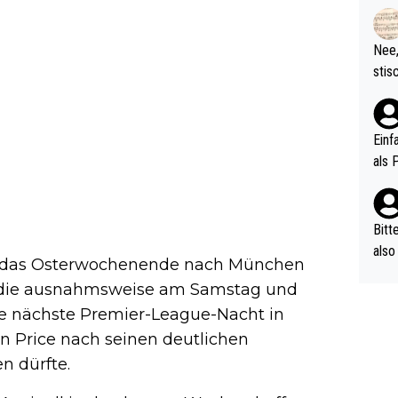
rtik
d wo
etzt
Nee,
urch
stis
(in 
ten 
als Z
nes 
ttle
Einf
vV p
als 
n Ri
ehle
Bitt
also
er das Osterwochenende nach München
ung,
, die ausnahmsweise am Samstag und
werd
die nächste Premier-League-Nacht in
aube
sych
yn Price nach seinen deutlichen
d di
 dürfte.
e ma