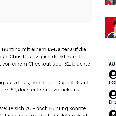
 Bunting mit einem 13-Darter auf die
n. Chris Dobey glich direkt zum 1:1
Akt
gt von einem Checkout über 52, brachte
Hoch
 auf 3:1 aus, ehe er per Doppel-16 auf
zum 5:1, doch er kehrte zurück ans
Drit
ellte sich 70 – doch Bunting konnte
. Dobey hatte jedoch das letzte Wort: