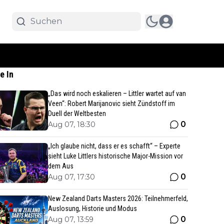
e In
„Das wird noch eskalieren – Littler wartet auf van
Veen“: Robert Marijanovic sieht Zündstoff im
Duell der Weltbesten
0
Aug 07, 18:30
„Ich glaube nicht, dass er es schafft“ – Experte
sieht Luke Littlers historische Major-Mission vor
dem Aus
0
Aug 07, 17:30
New Zealand Darts Masters 2026: Teilnehmerfeld,
Auslosung, Historie und Modus
0
Aug 07, 13:59