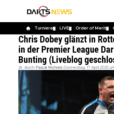
Turniere
LIVE
Order of Merit
▼
▼
▼
Chris Dobey glänzt in Rot
in der Premier League Da
Bunting (Liveblog geschlo
durch
Pascal Michiels
Donnerstag, 17 April 2025 u