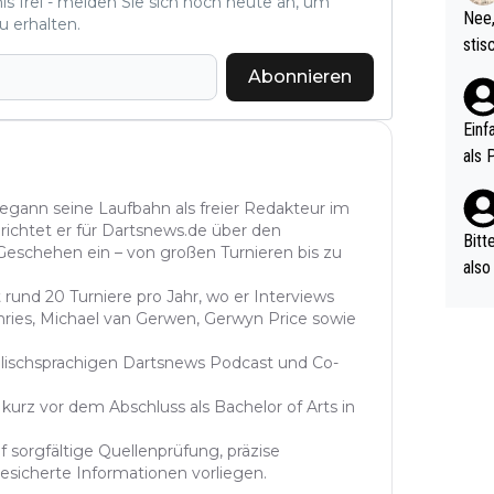
nis frei - melden Sie sich noch heute an, um
etzt
Nee,
u erhalten.
urch
stis
(in 
ten 
Abonnieren
als Z
nes 
ttle
Einf
vV p
als 
n Ri
ehle
begann seine Laufbahn als freier Redakteur im
richtet er für Dartsnews.de über den
Bitt
 Geschehen ein – von großen Turnieren bis zu
also
ung,
 rund 20 Turniere pro Jahr, wo er Interviews
hries, Michael van Gerwen, Gerwyn Price sowie
werd
aube
lischsprachigen Dartsnews Podcast und Co-
sych
d di
urz vor dem Abschluss als Bachelor of Arts in
e ma
f sorgfältige Quellenprüfung, präzise
n…
gesicherte Informationen vorliegen.