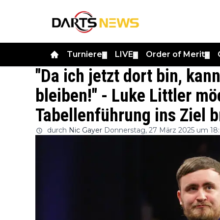
Turniere
LIVE
Order of Merit
▼
▼
▼
"Da ich jetzt dort bin, kan
bleiben!" - Luke Littler m
Tabellenführung ins Ziel 
durch
Nic Gayer
Donnerstag, 27 März 2025 um 18