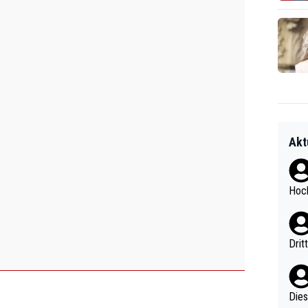
Akt
Hoch
Drit
Diese