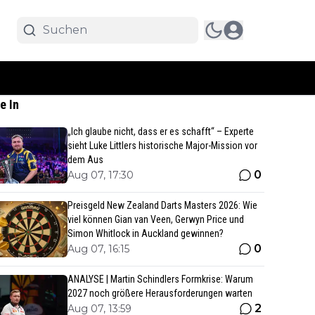
e In
„Ich glaube nicht, dass er es schafft“ – Experte
sieht Luke Littlers historische Major-Mission vor
dem Aus
0
Aug 07, 17:30
Preisgeld New Zealand Darts Masters 2026: Wie
viel können Gian van Veen, Gerwyn Price und
Simon Whitlock in Auckland gewinnen?
0
Aug 07, 16:15
ANALYSE | Martin Schindlers Formkrise: Warum
2027 noch größere Herausforderungen warten
2
Aug 07, 13:59