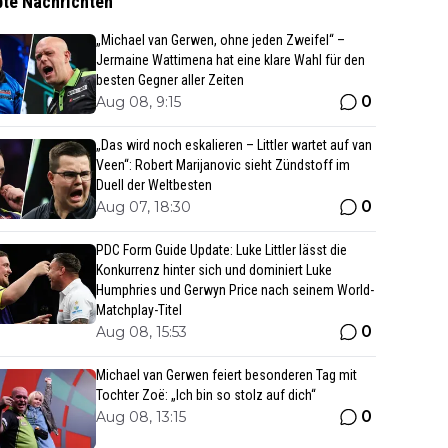
bte Nachrichten
„Michael van Gerwen, ohne jeden Zweifel“ –
Jermaine Wattimena hat eine klare Wahl für den
besten Gegner aller Zeiten
0
Aug 08, 9:15
„Das wird noch eskalieren – Littler wartet auf van
Veen“: Robert Marijanovic sieht Zündstoff im
Duell der Weltbesten
0
Aug 07, 18:30
PDC Form Guide Update: Luke Littler lässt die
Konkurrenz hinter sich und dominiert Luke
Humphries und Gerwyn Price nach seinem World-
Matchplay-Titel
0
Aug 08, 15:53
Michael van Gerwen feiert besonderen Tag mit
Tochter Zoë: „Ich bin so stolz auf dich“
0
Aug 08, 13:15