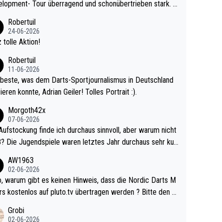
lopment- Tour überragend und schonübertrieben stark. U
 Ave dagegen eigentlich schon zu schwach - gerad
Robertuil
st recht. Da gewinnst keinen Blumentopf - ist ja n
24-06-2026
kalspiel eines Kreisligisten vs einem Bu
 tolle Aktion!
ligisten.
Robertuil
11-06-2026
beste, was dem Darts-Sportjournalismus in Deutschland
ieren konnte, Adrian Geiler! Tolles Portrait :).
Morgoth42x
07-06-2026
Aufstockung finde ich durchaus sinnvoll, aber warum nicht
r durchaus sehr kur
lig und besser anzuschauen, als manch Erwachsenenspie
AW1963
02-06-2026
ert. Somit ändert die automatische Qualifikation des Weltm
e Nordic Darts M
mal nichts. Ich denke sie wollen damit für nächste
rs kostenlos auf pluto.tv übertragen werden ? Bitte den A
hr vorsorgen, denn da ist er alt genug für die PDC und wir
el aktualisieren, danke!
Grobi
hl wenig WDF Turniere spielen. Dies war bei Archie Self l
02-06-2026