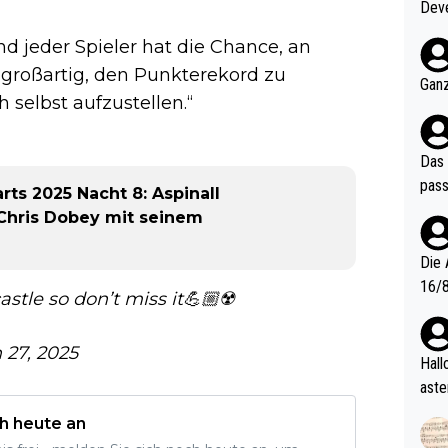
Deve
nter 60 im
d jeder Spieler hat die Chance, an
e mal 40+ er
großartig, den Punkterekord zu
och krasser wie ein Po
Ganz
selbst aufzustellen.“
ndes
Das 
pass
ts 2025 Nacht 8: Aspinall
 Chris Dobey mit seinem
Die 
16/8? Die Jugendspiele waren letztes Jah
stle so don’t miss it💪🏼☢️
zwei
l. Allerdings ist Mitchell Lawrie als Nummer 1 der Welt eh quali
 27, 2025
fizi
Hallo, warum gibt es keinen Hinweis, dass di
eisters erst
aste
s Ja
rtik
h heute an
d wo