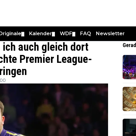
Originale
Kalender
WDF
FAQ
Newsletter
▼
▼
▼
n ich auch gleich dort
Gerad
öchte Premier League-
bringen
:00