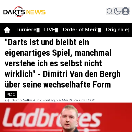
Turniere
LIVE
Order of Merit
Originale
▼
▼
▼
▼
"Darts ist und bleibt ein
eigenartiges Spiel, manchmal
verstehe ich es selbst nicht
wirklich" - Dimitri Van den Bergh
über seine wechselhafte Form
PDC
durch
Sylke Puck
Freitag, 24 Mai 2024 um 13:00