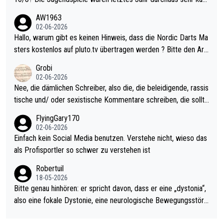
weilig und besser anzuschauen, als manch Erwachsenenspiel.
AW1963
Allerdings ist Mitchell Lawrie als Nummer 1 der Welt eh qualifi
02-06-2026
ziert. Somit ändert die automatische Qualifikation des Weltmei
Hallo, warum gibt es keinen Hinweis, dass die Nordic Darts Ma
sters erstmal nichts. Ich denke sie wollen damit für nächstes J
sters kostenlos auf pluto.tv übertragen werden ? Bitte den Arti
ahr vorsorgen, denn da ist er alt genug für die PDC und wird w
kel aktualisieren, danke!
Grobi
ohl wenig WDF Turniere spielen. Dies war bei Archie Self letzt
02-06-2026
es Jahr der Fall. Er musste als amtierender Weltmeister durch
Nee, die dämlichen Schreiber, also die, die beleidigende, rassis
den Qualifier und ich glaube kaum, dass Mitchel sich das (in Ve
tische und/ oder sexistische Kommentare schreiben, die sollte
gas) antun würde, wenn er doch eigentlich die PDC-WM als Zi
n das einfach mal bleiben lassen. Sollten besser mal ihr eigene
FlyingGary170
el hat.
s Leben in den Griff kriegen. Nur eins wundert mich: Luke Little
02-06-2026
r war doch neulich erst derjenige, der über Social Media GvV p
Einfach kein Social Media benutzen. Verstehe nicht, wieso das
rovoziert hat. Und Littlers Mutter schießt öfters mal gegen Ric
als Profisportler so schwer zu verstehen ist
ardo Pietreczko auf Social Media. Hmmmm. Finde den Fehler!
Robertuil
18-05-2026
Bitte genau hinhören: er spricht davon, dass er eine „dystonia“,
also eine fokale Dystonie, eine neurologische Bewegungsstöru
ng, bei der unkontrolliert Bewegungen und Krämpfe erzeugt w