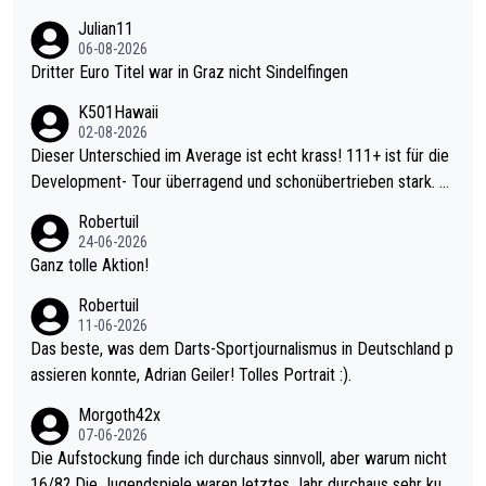
Julian11
06-08-2026
Dritter Euro Titel war in Graz nicht Sindelfingen
K501Hawaii
02-08-2026
Dieser Unterschied im Average ist echt krass! 111+ ist für die
Development- Tour überragend und schonübertrieben stark. U
nter 60 im Ave dagegen eigentlich schon zu schwach - gerade
Robertuil
mal 40+ erst recht. Da gewinnst keinen Blumentopf - ist ja noc
24-06-2026
h krasser wie ein Pokalspiel eines Kreisligisten vs einem Bund
Ganz tolle Aktion!
esligisten.
Robertuil
11-06-2026
Das beste, was dem Darts-Sportjournalismus in Deutschland p
assieren konnte, Adrian Geiler! Tolles Portrait :).
Morgoth42x
07-06-2026
Die Aufstockung finde ich durchaus sinnvoll, aber warum nicht
16/8? Die Jugendspiele waren letztes Jahr durchaus sehr kurz