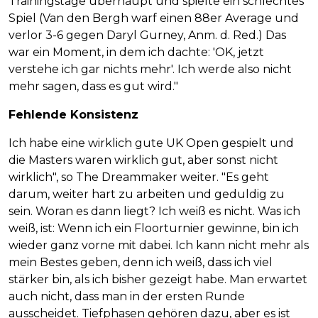
Trainingstage überhaupt und spielte ein schlechtes
Spiel (Van den Bergh warf einen 88er Average und
verlor 3-6 gegen Daryl Gurney, Anm. d. Red.) Das
war ein Moment, in dem ich dachte: 'OK, jetzt
verstehe ich gar nichts mehr'. Ich werde also nicht
mehr sagen, dass es gut wird."
Fehlende Konsistenz
Ich habe eine wirklich gute UK Open gespielt und
die Masters waren wirklich gut, aber sonst nicht
wirklich", so The Dreammaker weiter. "Es geht
darum, weiter hart zu arbeiten und geduldig zu
sein. Woran es dann liegt? Ich weiß es nicht. Was ich
weiß, ist: Wenn ich ein Floorturnier gewinne, bin ich
wieder ganz vorne mit dabei. Ich kann nicht mehr als
mein Bestes geben, denn ich weiß, dass ich viel
stärker bin, als ich bisher gezeigt habe. Man erwartet
auch nicht, dass man in der ersten Runde
ausscheidet. Tiefphasen gehören dazu, aber es ist