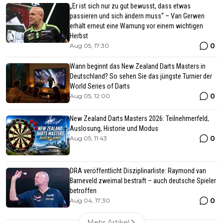
„Er ist sich nur zu gut bewusst, dass etwas
passieren und sich ändern muss“ – Van Gerwen
erhält erneut eine Warnung vor einem wichtigen
Herbst
0
Aug 05, 17:30
Wann beginnt das New Zealand Darts Masters in
Deutschland? So sehen Sie das jüngste Turnier der
World Series of Darts
0
Aug 05, 12:00
New Zealand Darts Masters 2026: Teilnehmerfeld,
Auslosung, Historie und Modus
0
Aug 05, 11:43
DRA veröffentlicht Disziplinarliste: Raymond van
Barneveld zweimal bestraft – auch deutsche Spieler
betroffen
0
Aug 04, 17:30
Mehr Artikel