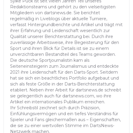
Sylke Puck ist seit vielen Jahren Teil unseres
Redaktionsteams und gehört zu den vielseitigsten
Mitgliedern von dartsnews.de. Sie berichtet
regelmäßig in Liveblogs über aktuelle Turniere,
verfasst Hintergrundberichte und Artikel und trägt mit
ihrer Erfahrung und Leidenschaft wesentlich zur
Qualität unserer Berichterstattung bei. Durch ihre
zuverlässige Arbeitsweise, ihre Begeisterung für den
Sport und ihren Blick für Details ist sie zu einem
unverzichtbaren Bestandteil des Teams geworden.
Die deutsche Sportjournalistin kam als
Seiteneinsteigerin zum Journalismus und entdeckte
2021 ihre Leidenschaft für den Darts-Sport. Seitdem
hat sie sich ein beachtliches Portfolio aufgebaut und
sich als feste Größe in der Darts-Berichterstattung
etabliert. Neben ihrer Arbeit für dartsnews.de schreibt
sie gelegentlich auch für dartsnews.com, wo ihre
Artikel ein internationales Publikum erreichen.
Ihr Schreibstil zeichnet sich durch Präzision,
Einfühlungsvermögen und ein tiefes Verständnis für
Spieler und Fans gleichermaßen aus – Eigenschaften,
die sie zu einer wertvollen Stimme im DartsNews-
Netzwerk machen.