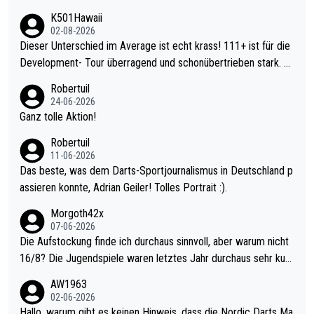
K501Hawaii
02-08-2026
Dieser Unterschied im Average ist echt krass! 111+ ist für die
Development- Tour überragend und schonübertrieben stark. U
nter 60 im Ave dagegen eigentlich schon zu schwach - gerade
Robertuil
mal 40+ erst recht. Da gewinnst keinen Blumentopf - ist ja noc
24-06-2026
h krasser wie ein Pokalspiel eines Kreisligisten vs einem Bund
Ganz tolle Aktion!
esligisten.
Robertuil
11-06-2026
Das beste, was dem Darts-Sportjournalismus in Deutschland p
assieren konnte, Adrian Geiler! Tolles Portrait :).
Morgoth42x
07-06-2026
Die Aufstockung finde ich durchaus sinnvoll, aber warum nicht
16/8? Die Jugendspiele waren letztes Jahr durchaus sehr kurz
weilig und besser anzuschauen, als manch Erwachsenenspiel.
AW1963
Allerdings ist Mitchell Lawrie als Nummer 1 der Welt eh qualifi
02-06-2026
ziert. Somit ändert die automatische Qualifikation des Weltmei
Hallo, warum gibt es keinen Hinweis, dass die Nordic Darts Ma