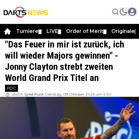
Turniere
LIVE
Order of Merit
Originale
▼
▼
▼
▼
"Das Feuer in mir ist zurück, ich
will wieder Majors gewinnen" -
Jonny Clayton strebt zweiten
World Grand Prix Titel an
PDC
durch
Sylke Puck
Dienstag, 08 Oktober 2024 um 9:30