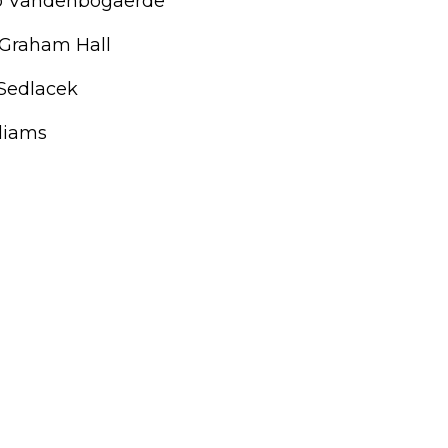
rio Vandenbogaerde
) Graham Hall
 Sedlacek
lliams