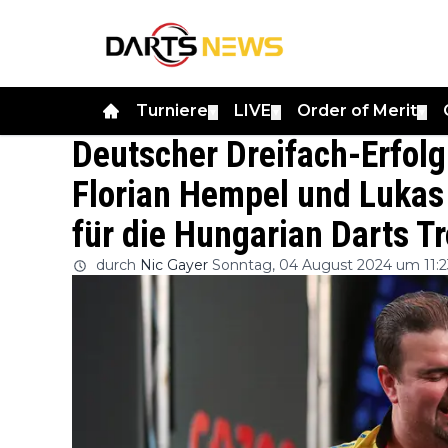
Turniere
LIVE
Order of Merit
▼
▼
▼
Deutscher Dreifach-Erfolg
Florian Hempel und Lukas 
für die Hungarian Darts T
durch
Nic Gayer
Sonntag, 04 August 2024 um 11:2