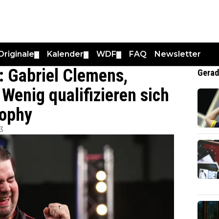
Originale
Kalender
WDF
FAQ
Newsletter
▼
▼
▼
: Gabriel Clemens,
Gerad
Wenig qualifizieren sich
rophy
3