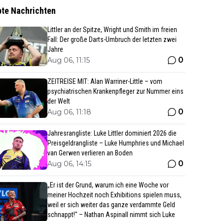
bte Nachrichten
Littler an der Spitze, Wright und Smith im freien
Fall: Der große Darts-Umbruch der letzten zwei
Jahre
0
Aug 06, 11:15
ZEITREISE MIT: Alan Warriner-Little – vom
psychiatrischen Krankenpfleger zur Nummer eins
der Welt
0
Aug 06, 11:18
Jahresrangliste: Luke Littler dominiert 2026 die
Preisgeldrangliste – Luke Humphries und Michael
van Gerwen verlieren an Boden
0
Aug 06, 14:15
„Er ist der Grund, warum ich eine Woche vor
meiner Hochzeit noch Exhibitions spielen muss,
weil er sich weiter das ganze verdammte Geld
schnappt!" – Nathan Aspinall nimmt sich Luke