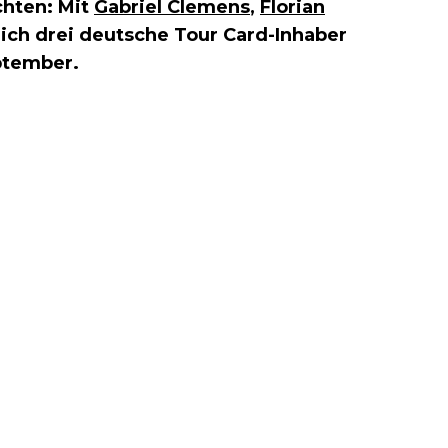
chten: Mit
Gabriel Clemens
,
Florian
ich drei deutsche Tour Card-Inhaber
eptember.