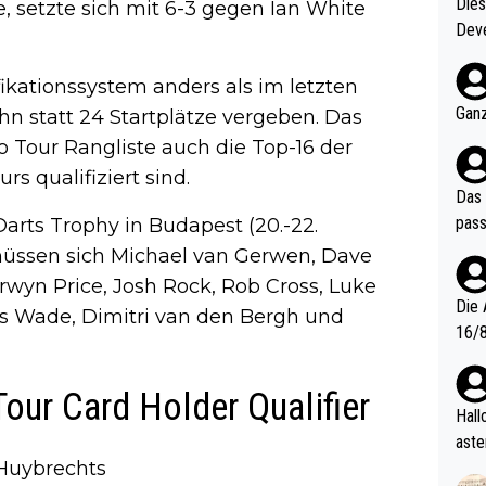
Diese
e, setzte sich mit 6-3 gegen Ian White
Deve
nter 60 im
e mal 40+ er
fikationssystem anders als im letzten
och krasser wie ein Po
Ganz
hn statt 24 Startplätze vergeben. Das
ndes
o Tour Rangliste auch die Top-16 der
rs qualifiziert sind.
Das 
pass
Darts Trophy in Budapest (20.-22.
müssen sich Michael van Gerwen, Dave
rwyn Price, Josh Rock, Rob Cross, Luke
Die 
mes Wade, Dimitri van den Bergh und
16/8? Die Jugendspiele waren letztes Jah
zwei
l. Allerdings ist Mitchell Lawrie als Nummer 1 der Welt eh quali
Tour Card Holder Qualifier
fizi
Hallo, warum gibt es keinen Hinweis, dass di
eisters erst
aste
s Ja
 Huybrechts
rtik