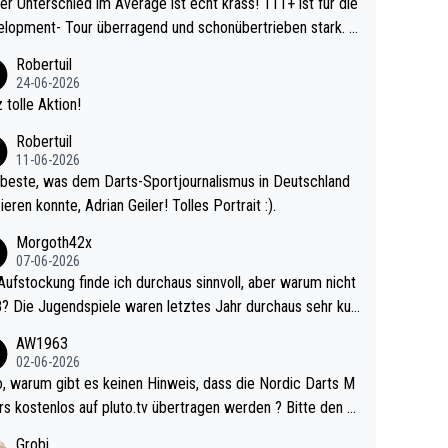
r Unterschied im Average ist echt krass! 111+ ist für die
lopment- Tour überragend und schonübertrieben stark. U
 Ave dagegen eigentlich schon zu schwach - gerad
Robertuil
st recht. Da gewinnst keinen Blumentopf - ist ja n
24-06-2026
kalspiel eines Kreisligisten vs einem Bu
 tolle Aktion!
ligisten.
Robertuil
11-06-2026
beste, was dem Darts-Sportjournalismus in Deutschland
ieren konnte, Adrian Geiler! Tolles Portrait :).
Morgoth42x
07-06-2026
Aufstockung finde ich durchaus sinnvoll, aber warum nicht
r durchaus sehr kur
lig und besser anzuschauen, als manch Erwachsenenspie
AW1963
02-06-2026
ert. Somit ändert die automatische Qualifikation des Weltm
e Nordic Darts M
mal nichts. Ich denke sie wollen damit für nächste
rs kostenlos auf pluto.tv übertragen werden ? Bitte den A
hr vorsorgen, denn da ist er alt genug für die PDC und wir
el aktualisieren, danke!
Grobi