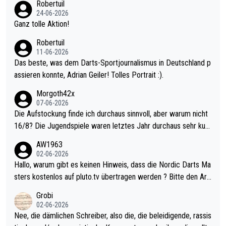
Robertuil
mal 40+ erst recht. Da gewinnst keinen Blumentopf - ist ja noc
24-06-2026
h krasser wie ein Pokalspiel eines Kreisligisten vs einem Bund
Ganz tolle Aktion!
esligisten.
Robertuil
11-06-2026
Das beste, was dem Darts-Sportjournalismus in Deutschland p
assieren konnte, Adrian Geiler! Tolles Portrait :).
Morgoth42x
07-06-2026
Die Aufstockung finde ich durchaus sinnvoll, aber warum nicht
16/8? Die Jugendspiele waren letztes Jahr durchaus sehr kurz
weilig und besser anzuschauen, als manch Erwachsenenspiel.
AW1963
Allerdings ist Mitchell Lawrie als Nummer 1 der Welt eh qualifi
02-06-2026
ziert. Somit ändert die automatische Qualifikation des Weltmei
Hallo, warum gibt es keinen Hinweis, dass die Nordic Darts Ma
sters erstmal nichts. Ich denke sie wollen damit für nächstes J
sters kostenlos auf pluto.tv übertragen werden ? Bitte den Arti
ahr vorsorgen, denn da ist er alt genug für die PDC und wird w
kel aktualisieren, danke!
Grobi
ohl wenig WDF Turniere spielen. Dies war bei Archie Self letzt
02-06-2026
es Jahr der Fall. Er musste als amtierender Weltmeister durch
Nee, die dämlichen Schreiber, also die, die beleidigende, rassis
den Qualifier und ich glaube kaum, dass Mitchel sich das (in Ve