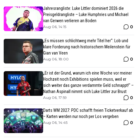
Jahresrangliste: Luke Littler dominiert 2026 die
Preisgeldrangliste – Luke Humphries und Michael
van Gerwen verlieren an Boden
0
Aug 06, 14:15
„Es müssen schlichtweg mehr Titel her“: Lob und
klare Forderung nach historischem Meilenstein für
Gian van Veen
0
Aug 06, 18:00
„Er ist der Grund, warum ich eine Woche vor meiner
Hochzeit noch Exhibitions spielen muss, weil er
sich weiter das ganze verdammte Geld schnappt!" –
Nathan Aspinall nimmt sich Luke Littler zur Brust
0
Aug 06, 17:59
Darts WM 2027: PDC schafft freien Ticketverkauf ab
– Karten werden nur noch per Los vergeben
0
Aug 06, 14:45