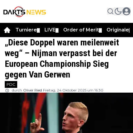
Turniere
LIVE
Order of Merit
Originale
▼
▼
▼
▼
„Diese Doppel waren meilenweit
weg“ – Nijman verpasst bei der
European Championship Sieg
gegen Van Gerwen
PDC
durch
Oliver Ried
Freitag, 24 Oktober 2025 um 16:30