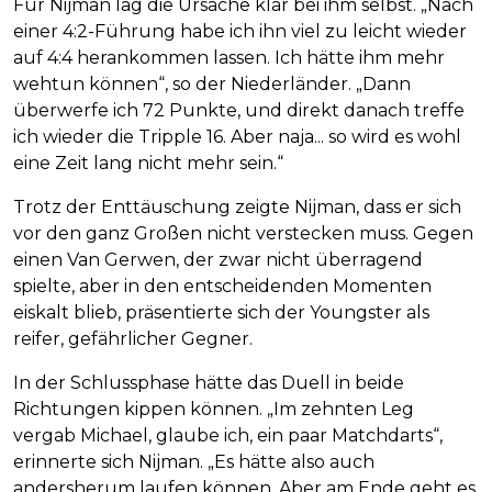
Für Nijman lag die Ursache klar bei ihm selbst. „Nach
einer 4:2-Führung habe ich ihn viel zu leicht wieder
auf 4:4 herankommen lassen. Ich hätte ihm mehr
wehtun können“, so der Niederländer. „Dann
überwerfe ich 72 Punkte, und direkt danach treffe
ich wieder die Tripple 16. Aber naja... so wird es wohl
eine Zeit lang nicht mehr sein.“
Trotz der Enttäuschung zeigte Nijman, dass er sich
vor den ganz Großen nicht verstecken muss. Gegen
einen Van Gerwen, der zwar nicht überragend
spielte, aber in den entscheidenden Momenten
eiskalt blieb, präsentierte sich der Youngster als
reifer, gefährlicher Gegner.
In der Schlussphase hätte das Duell in beide
Richtungen kippen können. „Im zehnten Leg
vergab Michael, glaube ich, ein paar Matchdarts“,
erinnerte sich Nijman. „Es hätte also auch
andersherum laufen können. Aber am Ende geht es