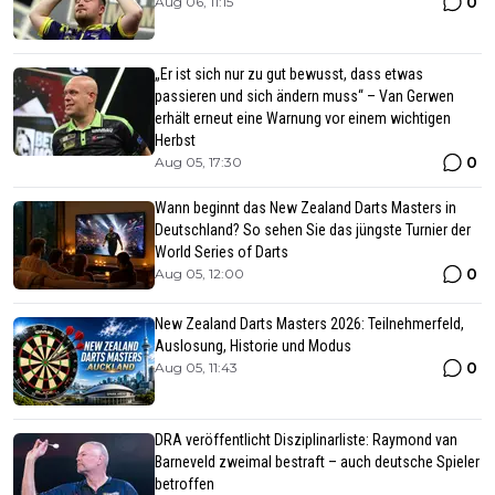
0
Aug 06, 11:15
„Er ist sich nur zu gut bewusst, dass etwas
passieren und sich ändern muss“ – Van Gerwen
erhält erneut eine Warnung vor einem wichtigen
Herbst
0
Aug 05, 17:30
Wann beginnt das New Zealand Darts Masters in
Deutschland? So sehen Sie das jüngste Turnier der
World Series of Darts
0
Aug 05, 12:00
New Zealand Darts Masters 2026: Teilnehmerfeld,
Auslosung, Historie und Modus
0
Aug 05, 11:43
DRA veröffentlicht Disziplinarliste: Raymond van
Barneveld zweimal bestraft – auch deutsche Spieler
betroffen