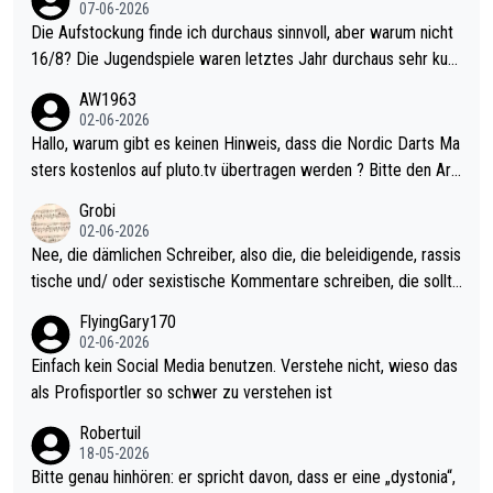
07-06-2026
Die Aufstockung finde ich durchaus sinnvoll, aber warum nicht
16/8? Die Jugendspiele waren letztes Jahr durchaus sehr kurz
weilig und besser anzuschauen, als manch Erwachsenenspiel.
AW1963
Allerdings ist Mitchell Lawrie als Nummer 1 der Welt eh qualifi
02-06-2026
ziert. Somit ändert die automatische Qualifikation des Weltmei
Hallo, warum gibt es keinen Hinweis, dass die Nordic Darts Ma
sters erstmal nichts. Ich denke sie wollen damit für nächstes J
sters kostenlos auf pluto.tv übertragen werden ? Bitte den Arti
ahr vorsorgen, denn da ist er alt genug für die PDC und wird w
kel aktualisieren, danke!
Grobi
ohl wenig WDF Turniere spielen. Dies war bei Archie Self letzt
02-06-2026
es Jahr der Fall. Er musste als amtierender Weltmeister durch
Nee, die dämlichen Schreiber, also die, die beleidigende, rassis
den Qualifier und ich glaube kaum, dass Mitchel sich das (in Ve
tische und/ oder sexistische Kommentare schreiben, die sollte
gas) antun würde, wenn er doch eigentlich die PDC-WM als Zi
n das einfach mal bleiben lassen. Sollten besser mal ihr eigene
FlyingGary170
el hat.
s Leben in den Griff kriegen. Nur eins wundert mich: Luke Little
02-06-2026
r war doch neulich erst derjenige, der über Social Media GvV p
Einfach kein Social Media benutzen. Verstehe nicht, wieso das
rovoziert hat. Und Littlers Mutter schießt öfters mal gegen Ric
als Profisportler so schwer zu verstehen ist
ardo Pietreczko auf Social Media. Hmmmm. Finde den Fehler!
Robertuil
18-05-2026
Bitte genau hinhören: er spricht davon, dass er eine „dystonia“,