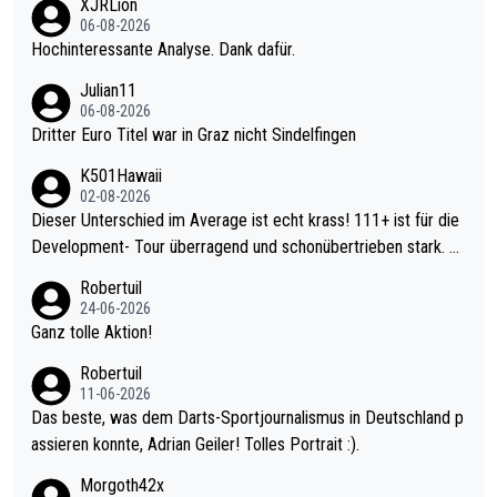
XJRLion
06-08-2026
Hochinteressante Analyse. Dank dafür.
Julian11
06-08-2026
Dritter Euro Titel war in Graz nicht Sindelfingen
K501Hawaii
02-08-2026
Dieser Unterschied im Average ist echt krass! 111+ ist für die
Development- Tour überragend und schonübertrieben stark. U
nter 60 im Ave dagegen eigentlich schon zu schwach - gerade
Robertuil
mal 40+ erst recht. Da gewinnst keinen Blumentopf - ist ja noc
24-06-2026
h krasser wie ein Pokalspiel eines Kreisligisten vs einem Bund
Ganz tolle Aktion!
esligisten.
Robertuil
11-06-2026
Das beste, was dem Darts-Sportjournalismus in Deutschland p
assieren konnte, Adrian Geiler! Tolles Portrait :).
Morgoth42x