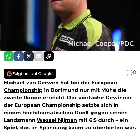
0
Folgt uns auf Google!
Michael van Gerwen
hat bei der
European
Championship
in Dortmund nur mit Mühe die
zweite Runde erreicht. Der vierfache Gewinner
der European Championship setzte sich in
einem hochdramatischen Duell gegen seinen
Landsmann
Wessel Nijman
mit 6:5 durch – ein
Spiel, das an Spannung kaum zu überbieten war.