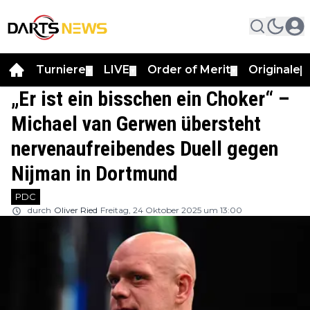
Turniere
LIVE
Order of Merit
Originale
▼
▼
▼
▼
„Er ist ein bisschen ein Choker“ –
Michael van Gerwen übersteht
nervenaufreibendes Duell gegen
Nijman in Dortmund
PDC
durch
Oliver Ried
Freitag, 24 Oktober 2025 um 13:00