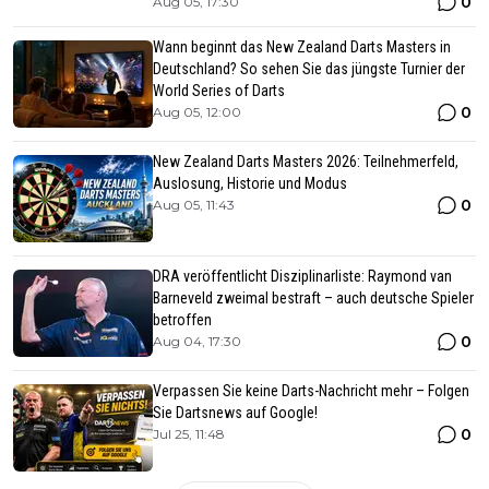
0
Aug 05, 17:30
Wann beginnt das New Zealand Darts Masters in
Deutschland? So sehen Sie das jüngste Turnier der
World Series of Darts
0
Aug 05, 12:00
New Zealand Darts Masters 2026: Teilnehmerfeld,
Auslosung, Historie und Modus
0
Aug 05, 11:43
DRA veröffentlicht Disziplinarliste: Raymond van
Barneveld zweimal bestraft – auch deutsche Spieler
betroffen
0
Aug 04, 17:30
Verpassen Sie keine Darts-Nachricht mehr – Folgen
Sie Dartsnews auf Google!
0
Jul 25, 11:48