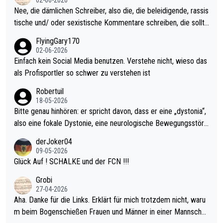
02-06-2026
es Jahr der Fall. Er musste als amtierender Weltmeister durch
Nee, die dämlichen Schreiber, also die, die beleidigende, rassis
den Qualifier und ich glaube kaum, dass Mitchel sich das (in Ve
tische und/ oder sexistische Kommentare schreiben, die sollte
gas) antun würde, wenn er doch eigentlich die PDC-WM als Zi
n das einfach mal bleiben lassen. Sollten besser mal ihr eigene
FlyingGary170
el hat.
s Leben in den Griff kriegen. Nur eins wundert mich: Luke Little
02-06-2026
r war doch neulich erst derjenige, der über Social Media GvV p
Einfach kein Social Media benutzen. Verstehe nicht, wieso das
rovoziert hat. Und Littlers Mutter schießt öfters mal gegen Ric
als Profisportler so schwer zu verstehen ist
ardo Pietreczko auf Social Media. Hmmmm. Finde den Fehler!
Robertuil
18-05-2026
Bitte genau hinhören: er spricht davon, dass er eine „dystonia“,
also eine fokale Dystonie, eine neurologische Bewegungsstöru
ng, bei der unkontrolliert Bewegungen und Krämpfe erzeugt w
derJoker04
erden, im Arm hat. Und, dass Medikamente ihm helfen! Ich glau
09-05-2026
be immer noch, dass sehr viele der Dartits-Fälle fälschlich psy
Glück Auf ! SCHALKE und der FCN !!!
chologisiert werden und eigentlich fokale Dystonien sind. Und
Grobi
diese könnten teils wirksam behandelt werden! Dafür müsste
27-04-2026
man nur zum Neurologen und nicht zum Mentaltrainer gehen…
Aha. Danke für die Links. Erklärt für mich trotzdem nicht, waru
m beim Bogenschießen Frauen und Männer in einer Mannschaf