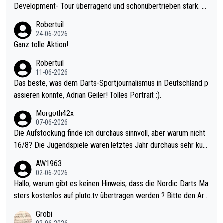
Development- Tour überragend und schonübertrieben stark. U
nter 60 im Ave dagegen eigentlich schon zu schwach - gerade
Robertuil
mal 40+ erst recht. Da gewinnst keinen Blumentopf - ist ja noc
24-06-2026
h krasser wie ein Pokalspiel eines Kreisligisten vs einem Bund
Ganz tolle Aktion!
esligisten.
Robertuil
11-06-2026
Das beste, was dem Darts-Sportjournalismus in Deutschland p
assieren konnte, Adrian Geiler! Tolles Portrait :).
Morgoth42x
07-06-2026
Die Aufstockung finde ich durchaus sinnvoll, aber warum nicht
16/8? Die Jugendspiele waren letztes Jahr durchaus sehr kurz
weilig und besser anzuschauen, als manch Erwachsenenspiel.
AW1963
Allerdings ist Mitchell Lawrie als Nummer 1 der Welt eh qualifi
02-06-2026
ziert. Somit ändert die automatische Qualifikation des Weltmei
Hallo, warum gibt es keinen Hinweis, dass die Nordic Darts Ma
sters erstmal nichts. Ich denke sie wollen damit für nächstes J
sters kostenlos auf pluto.tv übertragen werden ? Bitte den Arti
ahr vorsorgen, denn da ist er alt genug für die PDC und wird w
kel aktualisieren, danke!
Grobi
ohl wenig WDF Turniere spielen. Dies war bei Archie Self letzt