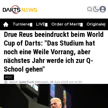
Turniere
LIVE
Order of Merit
Originale
▼
▼
▼
▼
Drue Reus beeindruckt beim World
Cup of Darts: "Das Studium hat
noch eine Weile Vorrang, aber
nächstes Jahr werde ich zur Q-
School gehen"
PDC
durch
Sylke Puck
Mittwoch, 28 Juni 2023 um 14:30