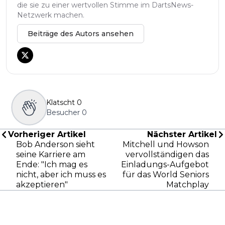
die sie zu einer wertvollen Stimme im DartsNews-
Netzwerk machen.
Beiträge des Autors ansehen
Klatscht
0
Besucher
0
Vorheriger Artikel
Nächster Artikel
Bob Anderson sieht
Mitchell und Howson
seine Karriere am
vervollständigen das
Ende: "Ich mag es
Einladungs-Aufgebot
nicht, aber ich muss es
für das World Seniors
akzeptieren"
Matchplay