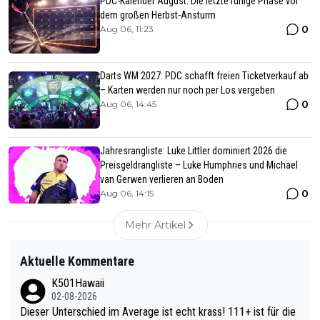
PDC-Kalender August: Die letzte ruhige Phase vor
dem großen Herbst-Ansturm
0
Aug 06, 11:23
Darts WM 2027: PDC schafft freien Ticketverkauf ab
– Karten werden nur noch per Los vergeben
0
Aug 06, 14:45
Jahresrangliste: Luke Littler dominiert 2026 die
Preisgeldrangliste – Luke Humphries und Michael
van Gerwen verlieren an Boden
0
Aug 06, 14:15
Mehr Artikel
Aktuelle Kommentare
K501Hawaii
02-08-2026
Dieser Unterschied im Average ist echt krass! 111+ ist für die