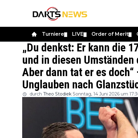
Turniere
LIVE
Order of Merit
▼
▼
▼
„Du denkst: Er kann die 1
und in diesen Umständen
Aber dann tat er es doch“
Unglauben nach Glanzstück
durch
Theo Stodiek
Sonntag, 14 Juni 2026 um 17: