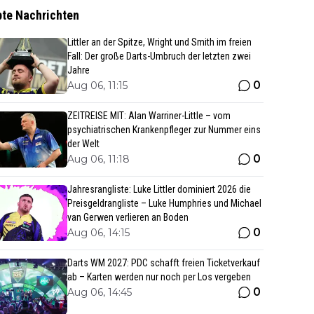
bte Nachrichten
Littler an der Spitze, Wright und Smith im freien
Fall: Der große Darts-Umbruch der letzten zwei
Jahre
0
Aug 06, 11:15
ZEITREISE MIT: Alan Warriner-Little – vom
psychiatrischen Krankenpfleger zur Nummer eins
der Welt
0
Aug 06, 11:18
Jahresrangliste: Luke Littler dominiert 2026 die
Preisgeldrangliste – Luke Humphries und Michael
van Gerwen verlieren an Boden
0
Aug 06, 14:15
Darts WM 2027: PDC schafft freien Ticketverkauf
ab – Karten werden nur noch per Los vergeben
0
Aug 06, 14:45