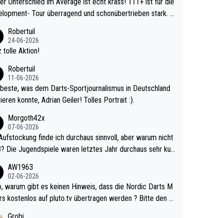
r Unterschied im Average ist echt krass! 111+ ist für die
lopment- Tour überragend und schonübertrieben stark. U
 Ave dagegen eigentlich schon zu schwach - gerad
Robertuil
st recht. Da gewinnst keinen Blumentopf - ist ja n
24-06-2026
kalspiel eines Kreisligisten vs einem Bu
 tolle Aktion!
ligisten.
Robertuil
11-06-2026
beste, was dem Darts-Sportjournalismus in Deutschland
ieren konnte, Adrian Geiler! Tolles Portrait :).
Morgoth42x
07-06-2026
Aufstockung finde ich durchaus sinnvoll, aber warum nicht
r durchaus sehr kur
lig und besser anzuschauen, als manch Erwachsenenspie
AW1963
02-06-2026
ert. Somit ändert die automatische Qualifikation des Weltm
e Nordic Darts M
mal nichts. Ich denke sie wollen damit für nächste
rs kostenlos auf pluto.tv übertragen werden ? Bitte den A
hr vorsorgen, denn da ist er alt genug für die PDC und wir
el aktualisieren, danke!
Grobi