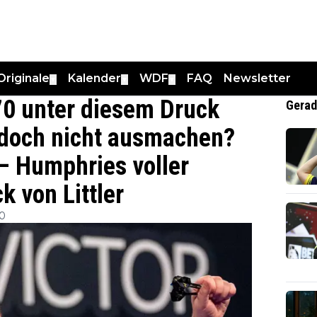
Originale
Kalender
WDF
FAQ
Newsletter
▼
▼
▼
70 unter diesem Druck
Gerad
 doch nicht ausmachen?
 – Humphries voller
 von Littler
30