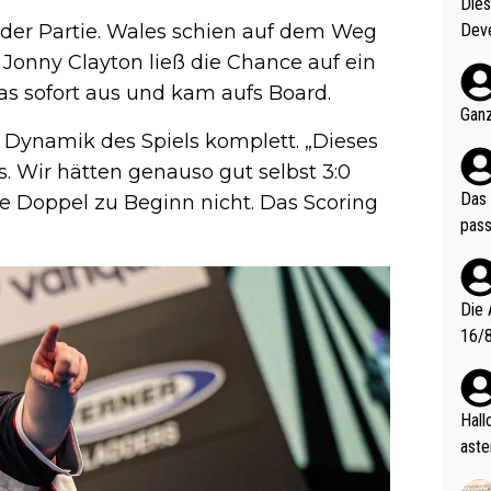
Diese
der Partie. Wales schien auf dem Weg
Deve
nter 60 im
Jonny Clayton ließ die Chance auf ein
e mal 40+ er
as sofort aus und kam aufs Board.
och krasser wie ein Po
Ganz
ndes
e Dynamik des Spiels komplett. „Dieses
s. Wir hätten genauso gut selbst 3:0
Das 
ie Doppel zu Beginn nicht. Das Scoring
pass
Die 
16/8? Die Jugendspiele waren letztes Jah
zwei
l. Allerdings ist Mitchell Lawrie als Nummer 1 der Welt eh quali
fizi
Hallo, warum gibt es keinen Hinweis, dass di
eisters erst
aste
s Ja
rtik