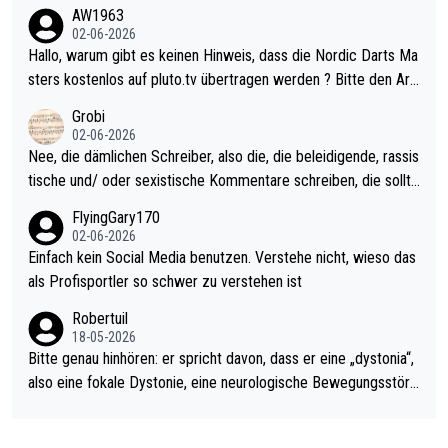
weilig und besser anzuschauen, als manch Erwachsenenspiel.
AW1963
Allerdings ist Mitchell Lawrie als Nummer 1 der Welt eh qualifi
02-06-2026
ziert. Somit ändert die automatische Qualifikation des Weltmei
Hallo, warum gibt es keinen Hinweis, dass die Nordic Darts Ma
sters erstmal nichts. Ich denke sie wollen damit für nächstes J
sters kostenlos auf pluto.tv übertragen werden ? Bitte den Arti
ahr vorsorgen, denn da ist er alt genug für die PDC und wird w
kel aktualisieren, danke!
Grobi
ohl wenig WDF Turniere spielen. Dies war bei Archie Self letzt
02-06-2026
es Jahr der Fall. Er musste als amtierender Weltmeister durch
Nee, die dämlichen Schreiber, also die, die beleidigende, rassis
den Qualifier und ich glaube kaum, dass Mitchel sich das (in Ve
tische und/ oder sexistische Kommentare schreiben, die sollte
gas) antun würde, wenn er doch eigentlich die PDC-WM als Zi
n das einfach mal bleiben lassen. Sollten besser mal ihr eigene
FlyingGary170
el hat.
s Leben in den Griff kriegen. Nur eins wundert mich: Luke Little
02-06-2026
r war doch neulich erst derjenige, der über Social Media GvV p
Einfach kein Social Media benutzen. Verstehe nicht, wieso das
rovoziert hat. Und Littlers Mutter schießt öfters mal gegen Ric
als Profisportler so schwer zu verstehen ist
ardo Pietreczko auf Social Media. Hmmmm. Finde den Fehler!
Robertuil
18-05-2026
Bitte genau hinhören: er spricht davon, dass er eine „dystonia“,
also eine fokale Dystonie, eine neurologische Bewegungsstöru
ng, bei der unkontrolliert Bewegungen und Krämpfe erzeugt w
erden, im Arm hat. Und, dass Medikamente ihm helfen! Ich glau