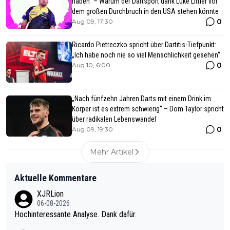
haben“ – Warum der Dartsport dank Luke Littler vor
dem großen Durchbruch in den USA stehen könnte
0
Aug 09, 17:30
Ricardo Pietreczko spricht über Dartitis-Tiefpunkt:
„Ich habe noch nie so viel Menschlichkeit gesehen“
0
Aug 10, 6:00
„Nach fünfzehn Jahren Darts mit einem Drink im
Körper ist es extrem schwierig“ – Dom Taylor spricht
über radikalen Lebenswandel
0
Aug 09, 19:30
Mehr Artikel
Aktuelle Kommentare
XJRLion
06-08-2026
Hochinteressante Analyse. Dank dafür.