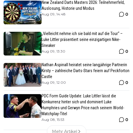
New Zealand Darts Masters 2026: Teilnehmerfeld,
Auslosung, Historie und Modus
0
Aug 09, 14:48
„Vielleicht nehme ich sie bald mit auf die Tour“ –
Luke Littler präsentiert seine einzigartigen Nike-
Sneaker
0
Aug 09, 13:30
Nathan Aspinall heiratet seine langjährige Partnerin
Kirsty – zahlreiche Darts-Stars feiern auf Peckforton
Castle
0
Aug 09, 12:00
PDC Form Guide Update: Luke Littler lässt die
Konkurrenz hinter sich und dominiert Luke
Humphries und Gerwyn Price nach seinem World-
Matchplay-Titel
0
Aug 08, 15:53
Mehr Artikel