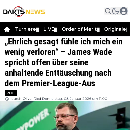
Turniere
LIVE
Order of Merit
Originale
▼
▼
▼
▼
„Ehrlich gesagt fühle ich mich ein
wenig verloren“ – James Wade
spricht offen über seine
anhaltende Enttäuschung nach
dem Premier-League-Aus
PDC
durch
Oliver Ried
Donnerstag, 08 Januar 2026 um 11:00