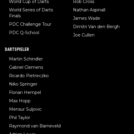
World Cup of Darts
Rob Cross
World Series of Darts
Nathan Aspinall
Finals
James Wade
PDC Challenge Tour
Dimitri Van den Bergh
PDC Q-School
Joe Cullen
DARTSPIELER
Martin Schindler
Gabriel Clemens
Ricardo Pietreczko
Niko Springer
Florian Hempel
Max Hopp
Mensur Suljovic
Phil Taylor
Raymond van Barneveld