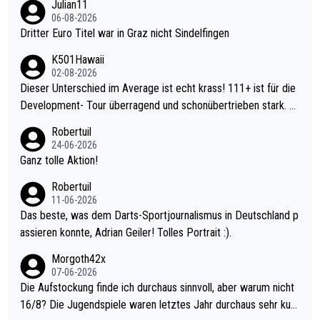
Julian11
06-08-2026
Dritter Euro Titel war in Graz nicht Sindelfingen
K501Hawaii
02-08-2026
Dieser Unterschied im Average ist echt krass! 111+ ist für die
Development- Tour überragend und schonübertrieben stark. U
nter 60 im Ave dagegen eigentlich schon zu schwach - gerade
Robertuil
mal 40+ erst recht. Da gewinnst keinen Blumentopf - ist ja noc
24-06-2026
h krasser wie ein Pokalspiel eines Kreisligisten vs einem Bund
Ganz tolle Aktion!
esligisten.
Robertuil
11-06-2026
Das beste, was dem Darts-Sportjournalismus in Deutschland p
assieren konnte, Adrian Geiler! Tolles Portrait :).
Morgoth42x
07-06-2026
Die Aufstockung finde ich durchaus sinnvoll, aber warum nicht
16/8? Die Jugendspiele waren letztes Jahr durchaus sehr kurz