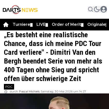
Turniere
LIVE
Order of Merit
Originale
▼
▼
▼
▼
„Es besteht eine realistische
Chance, dass ich meine PDC Tour
Card verliere" - Dimitri Van den
Bergh beendet Serie von mehr als
400 Tagen ohne Sieg und spricht
offen über schwierige Zeit
PDC
durch
Pascal Michiels
Samstag, 30 Mai 2026 um 14:27