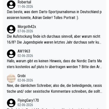
Robertuil
11-06-2026
Das beste, was dem Darts-Sportjournalismus in Deutschland p
assieren konnte, Adrian Geiler! Tolles Portrait :).
Morgoth42x
07-06-2026
Die Aufstockung finde ich durchaus sinnvoll, aber warum nicht
16/8? Die Jugendspiele waren letztes Jahr durchaus sehr kurz
weilig und besser anzuschauen, als manch Erwachsenenspiel.
AW1963
Allerdings ist Mitchell Lawrie als Nummer 1 der Welt eh qualifi
02-06-2026
ziert. Somit ändert die automatische Qualifikation des Weltmei
Hallo, warum gibt es keinen Hinweis, dass die Nordic Darts Ma
sters erstmal nichts. Ich denke sie wollen damit für nächstes J
sters kostenlos auf pluto.tv übertragen werden ? Bitte den Arti
ahr vorsorgen, denn da ist er alt genug für die PDC und wird w
kel aktualisieren, danke!
Grobi
ohl wenig WDF Turniere spielen. Dies war bei Archie Self letzt
02-06-2026
es Jahr der Fall. Er musste als amtierender Weltmeister durch
Nee, die dämlichen Schreiber, also die, die beleidigende, rassis
den Qualifier und ich glaube kaum, dass Mitchel sich das (in Ve
tische und/ oder sexistische Kommentare schreiben, die sollte
gas) antun würde, wenn er doch eigentlich die PDC-WM als Zi
n das einfach mal bleiben lassen. Sollten besser mal ihr eigene
FlyingGary170
el hat.
s Leben in den Griff kriegen. Nur eins wundert mich: Luke Little
02-06-2026
r war doch neulich erst derjenige, der über Social Media GvV p