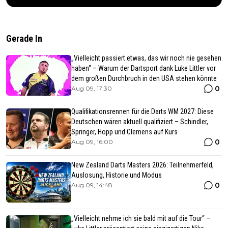
Gerade In
„Vielleicht passiert etwas, das wir noch nie gesehen
haben“ – Warum der Dartsport dank Luke Littler vor
dem großen Durchbruch in den USA stehen könnte
0
Aug 09, 17:30
Qualifikationsrennen für die Darts WM 2027: Diese
Deutschen wären aktuell qualifiziert – Schindler,
Springer, Hopp und Clemens auf Kurs
0
Aug 09, 16:00
New Zealand Darts Masters 2026: Teilnehmerfeld,
Auslosung, Historie und Modus
0
Aug 09, 14:48
„Vielleicht nehme ich sie bald mit auf die Tour“ –