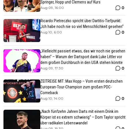
Springer, Hopp und Clemens auf Kurs
0
Aug 09, 16:00
Ricardo Pietreczko spricht über Dartitis-Tiefpunkt:
„Ich habe noch nie so viel Menschlichkeit gesehen“
0
Aug 10, 6:00
„Vielleicht passiert etwas, das wir noch nie gesehen
haben“ – Warum der Dartsport dank Luke Littler vor
dem großen Durchbruch in den USA stehen könnte
0
Aug 09, 17:30
ZEITREISE MIT: Max Hopp – Vom ersten deutschen
European-Tour-Champion zum großen PDC-
Comeback
0
Aug 10, 14:00
„Nach fünfzehn Jahren Darts mit einem Drink im
Körper ist es extrem schwierig“ – Dom Taylor spricht
über radikalen Lebenswandel
0
Aug 09, 19:30