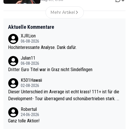
Mehr Artikel
Aktuelle Kommentare
XJRLion
06-08-2026
Hochinteressante Analyse. Dank dafür.
Julian11
06-08-2026
Dritter Euro Titel war in Graz nicht Sindelfingen
K501Hawaii
02-08-2026
Dieser Unterschied im Average ist echt krass! 111+ ist für die
Development- Tour überragend und schonübertrieben stark. U
nter 60 im Ave dagegen eigentlich schon zu schwach - gerade
Robertuil
mal 40+ erst recht. Da gewinnst keinen Blumentopf - ist ja noc
24-06-2026
h krasser wie ein Pokalspiel eines Kreisligisten vs einem Bund
Ganz tolle Aktion!
esligisten.