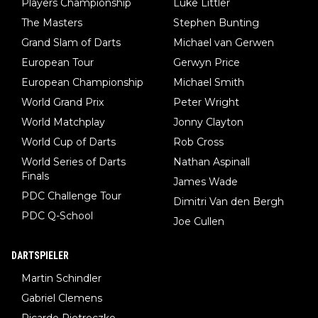
Players Championship
Luke Littler
The Masters
Stephen Bunting
Grand Slam of Darts
Michael van Gerwen
European Tour
Gerwyn Price
European Championship
Michael Smith
World Grand Prix
Peter Wright
World Matchplay
Jonny Clayton
World Cup of Darts
Rob Cross
World Series of Darts
Nathan Aspinall
Finals
James Wade
PDC Challenge Tour
Dimitri Van den Bergh
PDC Q-School
Joe Cullen
DARTSPIELER
Martin Schindler
Gabriel Clemens
Ricardo Pietreczko