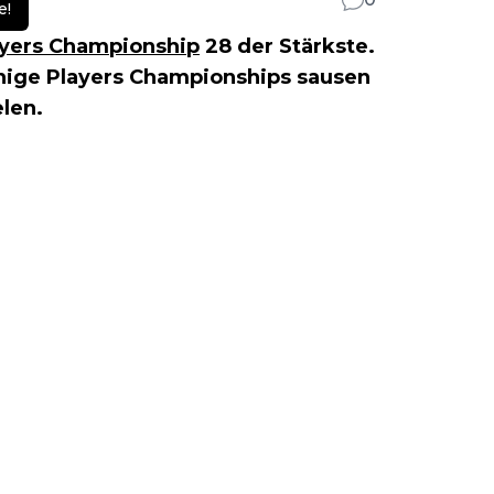
e!
ayers Championship
28 der Stärkste.
inige Players Championships sausen
elen.