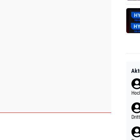
Akt
Hoch
Drit