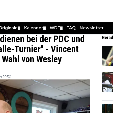
Originale
Kalender
WDF
FAQ
Newsletter
▼
▼
▼
erdienen bei der PDC und
Gerad
lle-Turnier" - Vincent
e Wahl von Wesley
 15:50