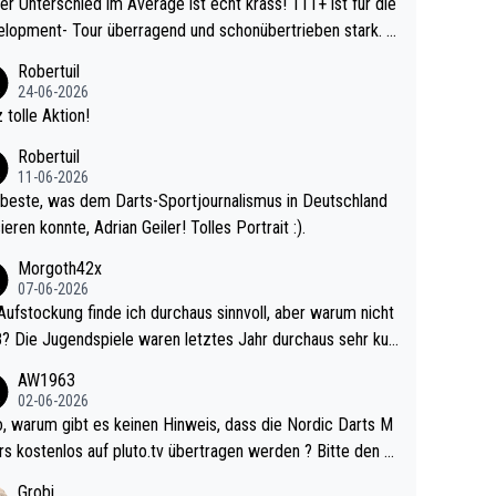
r Unterschied im Average ist echt krass! 111+ ist für die
lopment- Tour überragend und schonübertrieben stark. U
 Ave dagegen eigentlich schon zu schwach - gerad
Robertuil
st recht. Da gewinnst keinen Blumentopf - ist ja n
24-06-2026
kalspiel eines Kreisligisten vs einem Bu
 tolle Aktion!
ligisten.
Robertuil
11-06-2026
beste, was dem Darts-Sportjournalismus in Deutschland
ieren konnte, Adrian Geiler! Tolles Portrait :).
Morgoth42x
07-06-2026
Aufstockung finde ich durchaus sinnvoll, aber warum nicht
r durchaus sehr kur
lig und besser anzuschauen, als manch Erwachsenenspie
AW1963
02-06-2026
ert. Somit ändert die automatische Qualifikation des Weltm
e Nordic Darts M
mal nichts. Ich denke sie wollen damit für nächste
rs kostenlos auf pluto.tv übertragen werden ? Bitte den A
hr vorsorgen, denn da ist er alt genug für die PDC und wir
el aktualisieren, danke!
Grobi