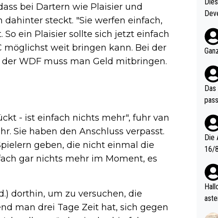
Diese
dass bei Dartern wie Plaisier und
Deve
 dahinter steckt. "Sie werfen einfach,
nter 60 im
ein Plaisier sollte sich jetzt einfach
e mal 40+ er
C möglichst weit bringen kann. Bei der
och krasser wie ein Po
Ganz
ndes
i der WDF muss man Geld mitbringen.
Das 
pass
kt - ist einfach nichts mehr", fuhr van
mehr. Sie haben den Anschluss verpasst.
Die 
pielern geben, die nicht einmal die
16/8? Die Jugendspiele waren letztes Jah
nfach gar nichts mehr im Moment, es
zwei
l. Allerdings ist Mitchell Lawrie als Nummer 1 der Welt eh quali
fizi
Hallo, warum gibt es keinen Hinweis, dass di
.) dorthin, um zu versuchen, die
eisters erst
aste
d man drei Tage Zeit hat, sich gegen
s Ja
rtik