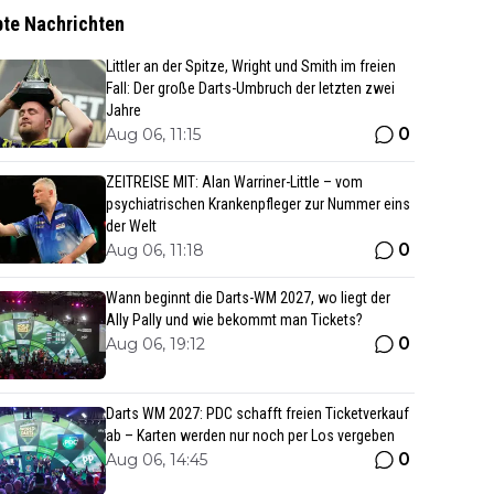
bte Nachrichten
Littler an der Spitze, Wright und Smith im freien
Fall: Der große Darts-Umbruch der letzten zwei
Jahre
0
Aug 06, 11:15
ZEITREISE MIT: Alan Warriner-Little – vom
psychiatrischen Krankenpfleger zur Nummer eins
der Welt
0
Aug 06, 11:18
Wann beginnt die Darts-WM 2027, wo liegt der
Ally Pally und wie bekommt man Tickets?
0
Aug 06, 19:12
Darts WM 2027: PDC schafft freien Ticketverkauf
ab – Karten werden nur noch per Los vergeben
0
Aug 06, 14:45