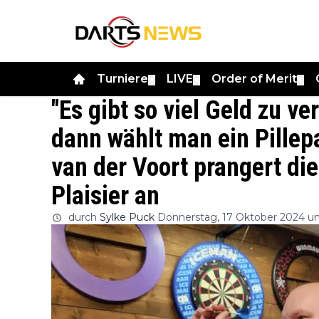
Turniere
LIVE
Order of Merit
▼
▼
▼
"Es gibt so viel Geld zu v
dann wählt man ein Pillepa
van der Voort prangert di
Plaisier an
durch
Sylke Puck
Donnerstag, 17 Oktober 2024 um