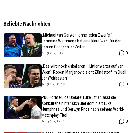
Beliebte Nachrichten
„Michael van Gerwen, ohne jeden Zweifel“ –
Jermaine Wattimena hat eine klare Wahl für den
besten Gegner aller Zeiten
0
Aug 08, 9:15
„Das wird noch eskalieren – Littler wartet auf van
Veen“: Robert Marijanovic sieht Zündstoff im Duell
der Weltbesten
0
Aug 07, 18:30
PDC Form Guide Update: Luke Littler lässt die
Konkurrenz hinter sich und dominiert Luke
Humphries und Gerwyn Price nach seinem World-
Matchplay-Titel
0
Aug 08, 15:53