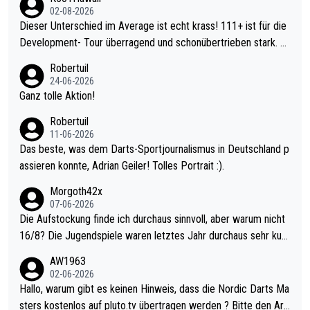
02-08-2026
Dieser Unterschied im Average ist echt krass! 111+ ist für die
Development- Tour überragend und schonübertrieben stark. U
nter 60 im Ave dagegen eigentlich schon zu schwach - gerade
Robertuil
mal 40+ erst recht. Da gewinnst keinen Blumentopf - ist ja noc
24-06-2026
h krasser wie ein Pokalspiel eines Kreisligisten vs einem Bund
Ganz tolle Aktion!
esligisten.
Robertuil
11-06-2026
Das beste, was dem Darts-Sportjournalismus in Deutschland p
assieren konnte, Adrian Geiler! Tolles Portrait :).
Morgoth42x
07-06-2026
Die Aufstockung finde ich durchaus sinnvoll, aber warum nicht
16/8? Die Jugendspiele waren letztes Jahr durchaus sehr kurz
weilig und besser anzuschauen, als manch Erwachsenenspiel.
AW1963
Allerdings ist Mitchell Lawrie als Nummer 1 der Welt eh qualifi
02-06-2026
ziert. Somit ändert die automatische Qualifikation des Weltmei
Hallo, warum gibt es keinen Hinweis, dass die Nordic Darts Ma
sters erstmal nichts. Ich denke sie wollen damit für nächstes J
sters kostenlos auf pluto.tv übertragen werden ? Bitte den Arti