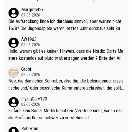
Morgoth42x
07-06-2026
Die Aufstockung finde ich durchaus sinnvoll, aber warum nicht
16/8? Die Jugendspiele waren letztes Jahr durchaus sehr kurz
weilig und besser anzuschauen, als manch Erwachsenenspiel.
AW1963
Allerdings ist Mitchell Lawrie als Nummer 1 der Welt eh qualifi
02-06-2026
ziert. Somit ändert die automatische Qualifikation des Weltmei
Hallo, warum gibt es keinen Hinweis, dass die Nordic Darts Ma
sters erstmal nichts. Ich denke sie wollen damit für nächstes J
sters kostenlos auf pluto.tv übertragen werden ? Bitte den Arti
ahr vorsorgen, denn da ist er alt genug für die PDC und wird w
kel aktualisieren, danke!
Grobi
ohl wenig WDF Turniere spielen. Dies war bei Archie Self letzt
02-06-2026
es Jahr der Fall. Er musste als amtierender Weltmeister durch
Nee, die dämlichen Schreiber, also die, die beleidigende, rassis
den Qualifier und ich glaube kaum, dass Mitchel sich das (in Ve
tische und/ oder sexistische Kommentare schreiben, die sollte
gas) antun würde, wenn er doch eigentlich die PDC-WM als Zi
n das einfach mal bleiben lassen. Sollten besser mal ihr eigene
FlyingGary170
el hat.
s Leben in den Griff kriegen. Nur eins wundert mich: Luke Little
02-06-2026
r war doch neulich erst derjenige, der über Social Media GvV p
Einfach kein Social Media benutzen. Verstehe nicht, wieso das
rovoziert hat. Und Littlers Mutter schießt öfters mal gegen Ric
als Profisportler so schwer zu verstehen ist
ardo Pietreczko auf Social Media. Hmmmm. Finde den Fehler!
Robertuil