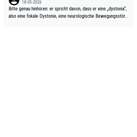
18-05-2026
Bitte genau hinhören: er spricht davon, dass er eine „dystonia“,
also eine fokale Dystonie, eine neurologische Bewegungsstöru
ng, bei der unkontrolliert Bewegungen und Krämpfe erzeugt w
erden, im Arm hat. Und, dass Medikamente ihm helfen! Ich glau
be immer noch, dass sehr viele der Dartits-Fälle fälschlich psy
chologisiert werden und eigentlich fokale Dystonien sind. Und
diese könnten teils wirksam behandelt werden! Dafür müsste
man nur zum Neurologen und nicht zum Mentaltrainer gehen…