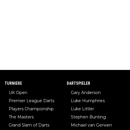
TURNIERE
DARTSPIELER
UK Open
Gary Anderson
Premier League Darts
Luke Humphries
Players Championship
Luke Littler
The Masters
Stephen Bunting
Grand Slam of Darts
Michael van Gerwen