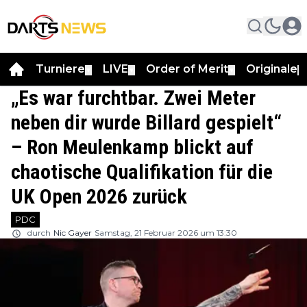
Turniere
LIVE
Order of Merit
Originale
▼
▼
▼
▼
„Es war furchtbar. Zwei Meter
neben dir wurde Billard gespielt“
– Ron Meulenkamp blickt auf
chaotische Qualifikation für die
UK Open 2026 zurück
PDC
durch
Nic Gayer
Samstag, 21 Februar 2026 um 13:30