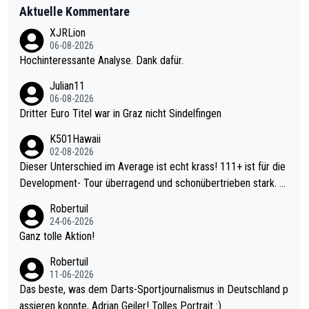
Aktuelle Kommentare
XJRLion
06-08-2026
Hochinteressante Analyse. Dank dafür.
Julian11
06-08-2026
Dritter Euro Titel war in Graz nicht Sindelfingen
K501Hawaii
02-08-2026
Dieser Unterschied im Average ist echt krass! 111+ ist für die
Development- Tour überragend und schonübertrieben stark. U
nter 60 im Ave dagegen eigentlich schon zu schwach - gerade
Robertuil
mal 40+ erst recht. Da gewinnst keinen Blumentopf - ist ja noc
24-06-2026
h krasser wie ein Pokalspiel eines Kreisligisten vs einem Bund
Ganz tolle Aktion!
esligisten.
Robertuil
11-06-2026
Das beste, was dem Darts-Sportjournalismus in Deutschland p
assieren konnte, Adrian Geiler! Tolles Portrait :).