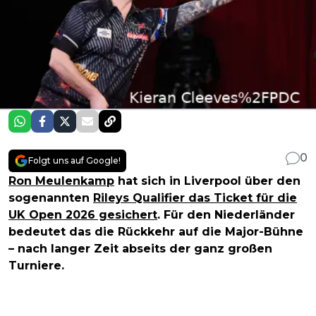
0
Folgt uns auf Google!
Ron Meulenkamp
hat sich in Liverpool über den
sogenannten
Rileys Qualifier das Ticket für die
UK Open 2026 gesichert
. Für den Niederländer
bedeutet das die Rückkehr auf die Major-Bühne
– nach langer Zeit abseits der ganz großen
Turniere.