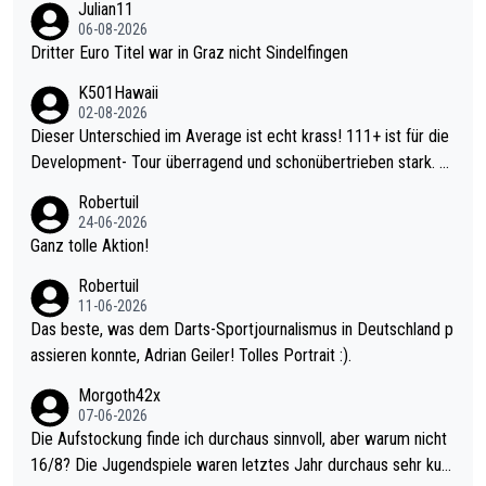
Julian11
06-08-2026
Dritter Euro Titel war in Graz nicht Sindelfingen
K501Hawaii
02-08-2026
Dieser Unterschied im Average ist echt krass! 111+ ist für die
Development- Tour überragend und schonübertrieben stark. U
nter 60 im Ave dagegen eigentlich schon zu schwach - gerade
Robertuil
mal 40+ erst recht. Da gewinnst keinen Blumentopf - ist ja noc
24-06-2026
h krasser wie ein Pokalspiel eines Kreisligisten vs einem Bund
Ganz tolle Aktion!
esligisten.
Robertuil
11-06-2026
Das beste, was dem Darts-Sportjournalismus in Deutschland p
assieren konnte, Adrian Geiler! Tolles Portrait :).
Morgoth42x
07-06-2026
Die Aufstockung finde ich durchaus sinnvoll, aber warum nicht
16/8? Die Jugendspiele waren letztes Jahr durchaus sehr kurz