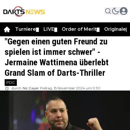
Turniere
LIVE
Order of Merit
Originale
▼
▼
▼
▼
"Gegen einen guten Freund zu
spielen ist immer schwer" -
Jermaine Wattimena überlebt
Grand Slam of Darts-Thriller
PDC
durch
Nic Gayer
Freitag, 15 November 2024 um 9:30