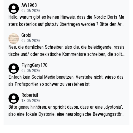
weilig und besser anzuschauen, als manch Erwachsenenspiel.
AW1963
Allerdings ist Mitchell Lawrie als Nummer 1 der Welt eh qualifi
02-06-2026
ziert. Somit ändert die automatische Qualifikation des Weltmei
Hallo, warum gibt es keinen Hinweis, dass die Nordic Darts Ma
sters erstmal nichts. Ich denke sie wollen damit für nächstes J
sters kostenlos auf pluto.tv übertragen werden ? Bitte den Arti
ahr vorsorgen, denn da ist er alt genug für die PDC und wird w
kel aktualisieren, danke!
Grobi
ohl wenig WDF Turniere spielen. Dies war bei Archie Self letzt
02-06-2026
es Jahr der Fall. Er musste als amtierender Weltmeister durch
Nee, die dämlichen Schreiber, also die, die beleidigende, rassis
den Qualifier und ich glaube kaum, dass Mitchel sich das (in Ve
tische und/ oder sexistische Kommentare schreiben, die sollte
gas) antun würde, wenn er doch eigentlich die PDC-WM als Zi
n das einfach mal bleiben lassen. Sollten besser mal ihr eigene
FlyingGary170
el hat.
s Leben in den Griff kriegen. Nur eins wundert mich: Luke Little
02-06-2026
r war doch neulich erst derjenige, der über Social Media GvV p
Einfach kein Social Media benutzen. Verstehe nicht, wieso das
rovoziert hat. Und Littlers Mutter schießt öfters mal gegen Ric
als Profisportler so schwer zu verstehen ist
ardo Pietreczko auf Social Media. Hmmmm. Finde den Fehler!
Robertuil
18-05-2026
Bitte genau hinhören: er spricht davon, dass er eine „dystonia“,
also eine fokale Dystonie, eine neurologische Bewegungsstöru
ng, bei der unkontrolliert Bewegungen und Krämpfe erzeugt w
erden, im Arm hat. Und, dass Medikamente ihm helfen! Ich glau