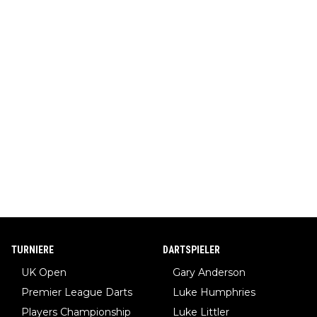
TURNIERE
DARTSPIELER
UK Open
Gary Anderson
Premier League Darts
Luke Humphries
Players Championship
Luke Littler