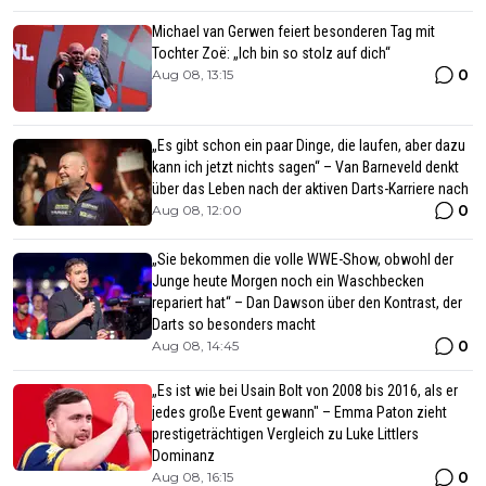
Michael van Gerwen feiert besonderen Tag mit
Tochter Zoë: „Ich bin so stolz auf dich“
0
Aug 08, 13:15
„Es gibt schon ein paar Dinge, die laufen, aber dazu
kann ich jetzt nichts sagen“ – Van Barneveld denkt
über das Leben nach der aktiven Darts-Karriere nach
0
Aug 08, 12:00
„Sie bekommen die volle WWE-Show, obwohl der
Junge heute Morgen noch ein Waschbecken
repariert hat“ – Dan Dawson über den Kontrast, der
Darts so besonders macht
0
Aug 08, 14:45
„Es ist wie bei Usain Bolt von 2008 bis 2016, als er
jedes große Event gewann" – Emma Paton zieht
prestigeträchtigen Vergleich zu Luke Littlers
Dominanz
0
Aug 08, 16:15