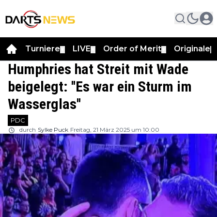
Turniere
LIVE
Order of Merit
Originale
▼
▼
▼
▼
Humphries hat Streit mit Wade
beigelegt: ''Es war ein Sturm im
Wasserglas''
PDC
durch
Sylke Puck
Freitag, 21 März 2025 um 10:00