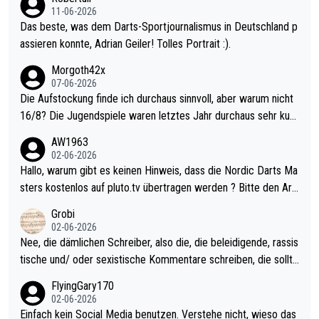
11-06-2026
Das beste, was dem Darts-Sportjournalismus in Deutschland p
assieren konnte, Adrian Geiler! Tolles Portrait :).
Morgoth42x
07-06-2026
Die Aufstockung finde ich durchaus sinnvoll, aber warum nicht
16/8? Die Jugendspiele waren letztes Jahr durchaus sehr kurz
weilig und besser anzuschauen, als manch Erwachsenenspiel.
AW1963
Allerdings ist Mitchell Lawrie als Nummer 1 der Welt eh qualifi
02-06-2026
ziert. Somit ändert die automatische Qualifikation des Weltmei
Hallo, warum gibt es keinen Hinweis, dass die Nordic Darts Ma
sters erstmal nichts. Ich denke sie wollen damit für nächstes J
sters kostenlos auf pluto.tv übertragen werden ? Bitte den Arti
ahr vorsorgen, denn da ist er alt genug für die PDC und wird w
kel aktualisieren, danke!
Grobi
ohl wenig WDF Turniere spielen. Dies war bei Archie Self letzt
02-06-2026
es Jahr der Fall. Er musste als amtierender Weltmeister durch
Nee, die dämlichen Schreiber, also die, die beleidigende, rassis
den Qualifier und ich glaube kaum, dass Mitchel sich das (in Ve
tische und/ oder sexistische Kommentare schreiben, die sollte
gas) antun würde, wenn er doch eigentlich die PDC-WM als Zi
n das einfach mal bleiben lassen. Sollten besser mal ihr eigene
FlyingGary170
el hat.
s Leben in den Griff kriegen. Nur eins wundert mich: Luke Little
02-06-2026
r war doch neulich erst derjenige, der über Social Media GvV p
Einfach kein Social Media benutzen. Verstehe nicht, wieso das