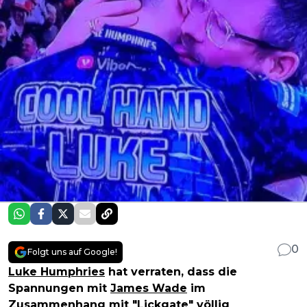
0
Folgt uns auf Google!
Luke Humphries
hat verraten, dass die
Spannungen mit
James Wade
im
Zusammenhang mit "Lickgate" völlig