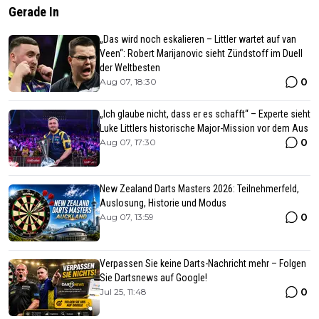
Gerade In
„Das wird noch eskalieren – Littler wartet auf van
Veen“: Robert Marijanovic sieht Zündstoff im Duell
der Weltbesten
0
Aug 07, 18:30
„Ich glaube nicht, dass er es schafft“ – Experte sieht
Luke Littlers historische Major-Mission vor dem Aus
0
Aug 07, 17:30
New Zealand Darts Masters 2026: Teilnehmerfeld,
Auslosung, Historie und Modus
0
Aug 07, 13:59
Verpassen Sie keine Darts-Nachricht mehr – Folgen
Sie Dartsnews auf Google!
0
Jul 25, 11:48