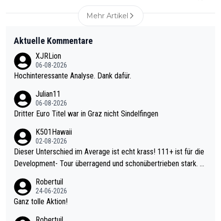
Mehr Artikel
Aktuelle Kommentare
XJRLion
06-08-2026
Hochinteressante Analyse. Dank dafür.
Julian11
06-08-2026
Dritter Euro Titel war in Graz nicht Sindelfingen
K501Hawaii
02-08-2026
Dieser Unterschied im Average ist echt krass! 111+ ist für die
Development- Tour überragend und schonübertrieben stark. U
nter 60 im Ave dagegen eigentlich schon zu schwach - gerade
Robertuil
mal 40+ erst recht. Da gewinnst keinen Blumentopf - ist ja noc
24-06-2026
h krasser wie ein Pokalspiel eines Kreisligisten vs einem Bund
Ganz tolle Aktion!
esligisten.
Robertuil