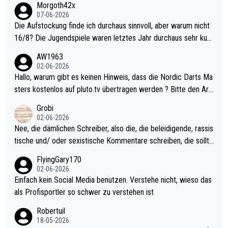
Morgoth42x
07-06-2026
Die Aufstockung finde ich durchaus sinnvoll, aber warum nicht
16/8? Die Jugendspiele waren letztes Jahr durchaus sehr kurz
weilig und besser anzuschauen, als manch Erwachsenenspiel.
AW1963
Allerdings ist Mitchell Lawrie als Nummer 1 der Welt eh qualifi
02-06-2026
ziert. Somit ändert die automatische Qualifikation des Weltmei
Hallo, warum gibt es keinen Hinweis, dass die Nordic Darts Ma
sters erstmal nichts. Ich denke sie wollen damit für nächstes J
sters kostenlos auf pluto.tv übertragen werden ? Bitte den Arti
ahr vorsorgen, denn da ist er alt genug für die PDC und wird w
kel aktualisieren, danke!
Grobi
ohl wenig WDF Turniere spielen. Dies war bei Archie Self letzt
02-06-2026
es Jahr der Fall. Er musste als amtierender Weltmeister durch
Nee, die dämlichen Schreiber, also die, die beleidigende, rassis
den Qualifier und ich glaube kaum, dass Mitchel sich das (in Ve
tische und/ oder sexistische Kommentare schreiben, die sollte
gas) antun würde, wenn er doch eigentlich die PDC-WM als Zi
n das einfach mal bleiben lassen. Sollten besser mal ihr eigene
FlyingGary170
el hat.
s Leben in den Griff kriegen. Nur eins wundert mich: Luke Little
02-06-2026
r war doch neulich erst derjenige, der über Social Media GvV p
Einfach kein Social Media benutzen. Verstehe nicht, wieso das
rovoziert hat. Und Littlers Mutter schießt öfters mal gegen Ric
als Profisportler so schwer zu verstehen ist
ardo Pietreczko auf Social Media. Hmmmm. Finde den Fehler!
Robertuil
18-05-2026