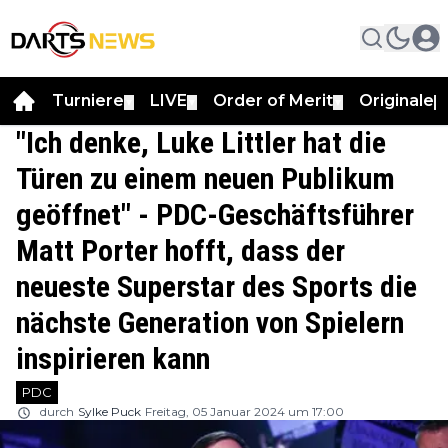
Turniere
LIVE
Order of Merit
Originale
▼
▼
▼
▼
"Ich denke, Luke Littler hat die
Türen zu einem neuen Publikum
geöffnet" - PDC-Geschäftsführer
Matt Porter hofft, dass der
neueste Superstar des Sports die
nächste Generation von Spielern
inspirieren kann
PDC
durch
Sylke Puck
Freitag, 05 Januar 2024 um 17:00