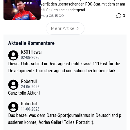
verrät den überraschenden PDC-Star, mit dem er am
häufigsten aneinandergerät
0
Aug 05, 15:00
Mehr Artikel
Aktuelle Kommentare
K501Hawaii
02-08-2026
Dieser Unterschied im Average ist echt krass! 111+ ist für die
Development- Tour überragend und schonübertrieben stark. U
nter 60 im Ave dagegen eigentlich schon zu schwach - gerade
Robertuil
mal 40+ erst recht. Da gewinnst keinen Blumentopf - ist ja noc
24-06-2026
h krasser wie ein Pokalspiel eines Kreisligisten vs einem Bund
Ganz tolle Aktion!
esligisten.
Robertuil
11-06-2026
Das beste, was dem Darts-Sportjournalismus in Deutschland p
assieren konnte, Adrian Geiler! Tolles Portrait :).