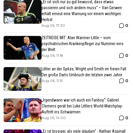
„Er ist sich nur zu gut bewusst, dass etwas
passieren und sich ändern muss“ – Van Gerwen
erhält erneut eine Warnung vor einem wichtigen
Herbst
0
Aug 05, 17:30
ZEITREISE MIT: Alan Warriner-Little – vom
psychiatrischen Krankenpfleger zur Nummer eins
der Welt
0
Aug 06, 11:18
Littler an der Spitze, Wright und Smith im freien Fall:
Der große Darts-Umbruch der letzten zwei Jahre
0
Aug 06, 11:15
„Irgendwann war ich auch ein Fanboy“: Gabriel
Clemens gerät bei Luke Littlers World-Matchplay-
Auftritt ins Schwärmen
0
Aug 05, 14:00
„Er ist bissiger, als viele glauben“ - Nathan Aspinall