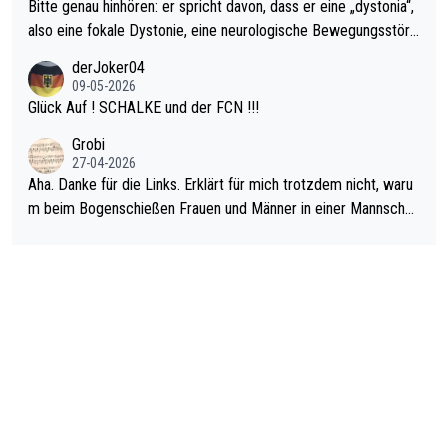
Bitte genau hinhören: er spricht davon, dass er eine „dystonia“,
also eine fokale Dystonie, eine neurologische Bewegungsstöru
ng, bei der unkontrolliert Bewegungen und Krämpfe erzeugt w
derJoker04
erden, im Arm hat. Und, dass Medikamente ihm helfen! Ich glau
09-05-2026
be immer noch, dass sehr viele der Dartits-Fälle fälschlich psy
Glück Auf ! SCHALKE und der FCN !!!
chologisiert werden und eigentlich fokale Dystonien sind. Und
Grobi
diese könnten teils wirksam behandelt werden! Dafür müsste
27-04-2026
man nur zum Neurologen und nicht zum Mentaltrainer gehen…
Aha. Danke für die Links. Erklärt für mich trotzdem nicht, waru
m beim Bogenschießen Frauen und Männer in einer Mannschaf
t spielen. Und beim Dressurreiten sind ebenfalls Frauen und Mä
nner in einer Mannschaft und das, obwohl hier auch eine Körpe
rlichkeit vorausgesetzt ist. Gilt sogar bei den olympischen Spie
len! Der Podcast "Tops Tops Tops" (Folgen 70 und 72) beschä
ftigt sich ausführlich, sachlich und absolut nachvollziehbar mit
dem Thema.