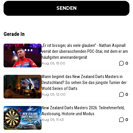
SENDEN
Gerade In
„Er ist bissiger, als viele glauben“ - Nathan Aspinall
verrät den überraschenden PDC-Star, mit dem er am
häufigsten aneinandergerät
0
Aug 05, 15:00
Wann beginnt das New Zealand Darts Masters in
Deutschland? So sehen Sie das jüngste Turnier der
World Series of Darts
0
Aug 05, 12:00
New Zealand Darts Masters 2026: Teilnehmerfeld,
Auslosung, Historie und Modus
0
Aug 05, 11:43