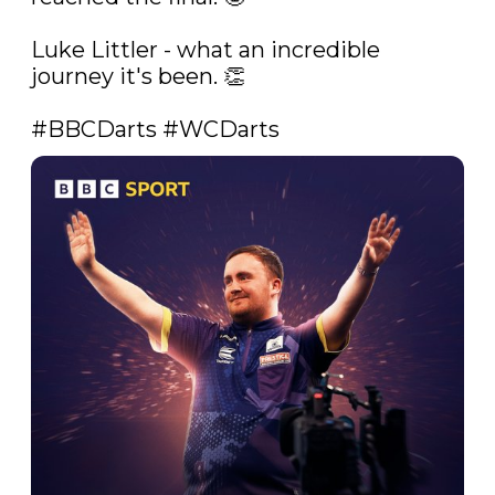
Luke Littler - what an incredible 
journey it's been. 👏

#BBCDarts
#WCDarts