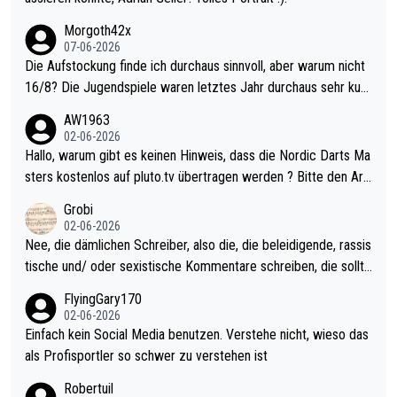
Morgoth42x
07-06-2026
Die Aufstockung finde ich durchaus sinnvoll, aber warum nicht
16/8? Die Jugendspiele waren letztes Jahr durchaus sehr kurz
weilig und besser anzuschauen, als manch Erwachsenenspiel.
AW1963
Allerdings ist Mitchell Lawrie als Nummer 1 der Welt eh qualifi
02-06-2026
ziert. Somit ändert die automatische Qualifikation des Weltmei
Hallo, warum gibt es keinen Hinweis, dass die Nordic Darts Ma
sters erstmal nichts. Ich denke sie wollen damit für nächstes J
sters kostenlos auf pluto.tv übertragen werden ? Bitte den Arti
ahr vorsorgen, denn da ist er alt genug für die PDC und wird w
kel aktualisieren, danke!
Grobi
ohl wenig WDF Turniere spielen. Dies war bei Archie Self letzt
02-06-2026
es Jahr der Fall. Er musste als amtierender Weltmeister durch
Nee, die dämlichen Schreiber, also die, die beleidigende, rassis
den Qualifier und ich glaube kaum, dass Mitchel sich das (in Ve
tische und/ oder sexistische Kommentare schreiben, die sollte
gas) antun würde, wenn er doch eigentlich die PDC-WM als Zi
n das einfach mal bleiben lassen. Sollten besser mal ihr eigene
FlyingGary170
el hat.
s Leben in den Griff kriegen. Nur eins wundert mich: Luke Little
02-06-2026
r war doch neulich erst derjenige, der über Social Media GvV p
Einfach kein Social Media benutzen. Verstehe nicht, wieso das
rovoziert hat. Und Littlers Mutter schießt öfters mal gegen Ric
als Profisportler so schwer zu verstehen ist
ardo Pietreczko auf Social Media. Hmmmm. Finde den Fehler!
Robertuil