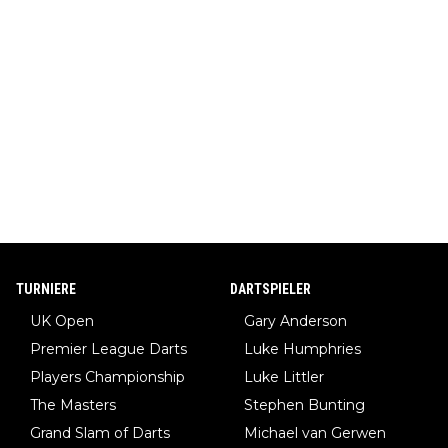
TURNIERE
DARTSPIELER
UK Open
Gary Anderson
Premier League Darts
Luke Humphries
Players Championship
Luke Littler
The Masters
Stephen Bunting
Grand Slam of Darts
Michael van Gerwen