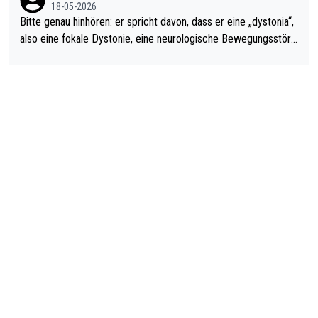
18-05-2026
Bitte genau hinhören: er spricht davon, dass er eine „dystonia“,
also eine fokale Dystonie, eine neurologische Bewegungsstöru
ng, bei der unkontrolliert Bewegungen und Krämpfe erzeugt w
erden, im Arm hat. Und, dass Medikamente ihm helfen! Ich glau
be immer noch, dass sehr viele der Dartits-Fälle fälschlich psy
chologisiert werden und eigentlich fokale Dystonien sind. Und
diese könnten teils wirksam behandelt werden! Dafür müsste
man nur zum Neurologen und nicht zum Mentaltrainer gehen…