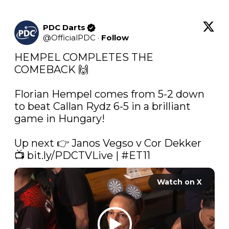
PDC Darts
@
OfficialPDC
·
Follow
HEMPEL COMPLETES THE 
COMEBACK 🙌

Florian Hempel comes from 5-2 down 
to beat Callan Rydz 6-5 in a brilliant 
game in Hungary!

Up next 👉 Janos Vegso v Cor Dekker

📺 
bit.ly/PDCTVLive
 | 
#ET11
Watch on X