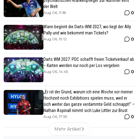
psychiatrischen Krankenpfleger zur Nummer eins
der Welt
0
Aug 06, 11:18
Wann beginnt die Darts-WM 2027, wo liegt der Ally
Pally und wie bekommt man Tickets?
0
Aug 06, 19:12
Darts WM 2027: PDC schafft freien Ticketverkauf ab
– Karten werden nur noch per Los vergeben
0
Aug 06, 14:45
„Er ist der Grund, warum ich eine Woche vor meiner
Hochzeit noch Exhibitions spielen muss, weil er
sich weiter das ganze verdammte Geld schnappt!" –
Nathan Aspinall nimmt sich Luke Littler zur Brust
0
Aug 06, 17:59
Mehr Artikel