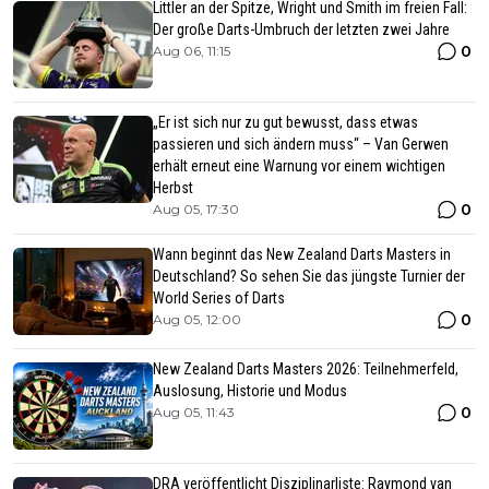
Littler an der Spitze, Wright und Smith im freien Fall:
Der große Darts-Umbruch der letzten zwei Jahre
0
Aug 06, 11:15
„Er ist sich nur zu gut bewusst, dass etwas
passieren und sich ändern muss“ – Van Gerwen
erhält erneut eine Warnung vor einem wichtigen
Herbst
0
Aug 05, 17:30
Wann beginnt das New Zealand Darts Masters in
Deutschland? So sehen Sie das jüngste Turnier der
World Series of Darts
0
Aug 05, 12:00
New Zealand Darts Masters 2026: Teilnehmerfeld,
Auslosung, Historie und Modus
0
Aug 05, 11:43
DRA veröffentlicht Disziplinarliste: Raymond van