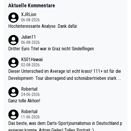
Aktuelle Kommentare
XJRLion
06-08-2026
Hochinteressante Analyse. Dank dafür.
Julian11
06-08-2026
Dritter Euro Titel war in Graz nicht Sindelfingen
K501Hawaii
02-08-2026
Dieser Unterschied im Average ist echt krass! 111+ ist für die
Development- Tour überragend und schonübertrieben stark. U
nter 60 im Ave dagegen eigentlich schon zu schwach - gerade
Robertuil
mal 40+ erst recht. Da gewinnst keinen Blumentopf - ist ja noc
24-06-2026
h krasser wie ein Pokalspiel eines Kreisligisten vs einem Bund
Ganz tolle Aktion!
esligisten.
Robertuil
11-06-2026
Das beste, was dem Darts-Sportjournalismus in Deutschland p
assieren konnte, Adrian Geiler! Tolles Portrait :).