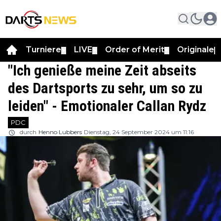
Turniere
LIVE
Order of Merit
Originale
▼
▼
▼
▼
"Ich genieße meine Zeit abseits
des Dartsports zu sehr, um so zu
leiden" - Emotionaler Callan Rydz
PDC
durch
Henno Lubbers
Dienstag, 24 September 2024 um 11:16