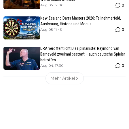
0
Aug 05, 12:00
New Zealand Darts Masters 2026: Teilnehmerfeld,
Auslosung, Historie und Modus
0
Aug 05, 11:43
DRA veröffentlicht Disziplinarliste: Raymond van
Barneveld zweimal bestraft – auch deutsche Spieler
betroffen
0
Aug 04, 17:30
Mehr Artikel