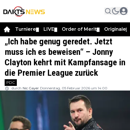
Turniere
LIVE
Order of Merit
Originale
▼
▼
▼
▼
„Ich habe genug geredet. Jetzt
muss ich es beweisen“ – Jonny
Clayton kehrt mit Kampfansage in
die Premier League zurück
PDC
durch
Nic Gayer
Donnerstag, 05 Februar 2026 um 14:00