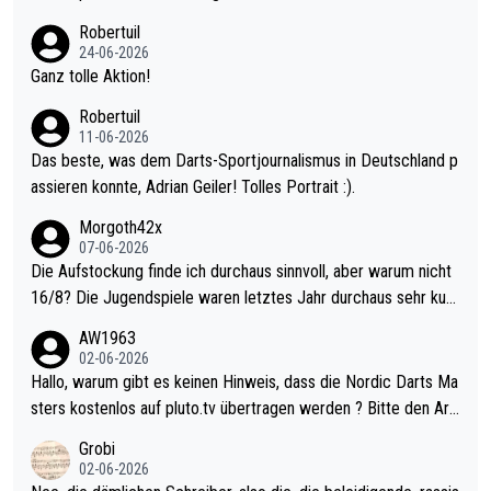
nter 60 im Ave dagegen eigentlich schon zu schwach - gerade
Robertuil
mal 40+ erst recht. Da gewinnst keinen Blumentopf - ist ja noc
24-06-2026
h krasser wie ein Pokalspiel eines Kreisligisten vs einem Bund
Ganz tolle Aktion!
esligisten.
Robertuil
11-06-2026
Das beste, was dem Darts-Sportjournalismus in Deutschland p
assieren konnte, Adrian Geiler! Tolles Portrait :).
Morgoth42x
07-06-2026
Die Aufstockung finde ich durchaus sinnvoll, aber warum nicht
16/8? Die Jugendspiele waren letztes Jahr durchaus sehr kurz
weilig und besser anzuschauen, als manch Erwachsenenspiel.
AW1963
Allerdings ist Mitchell Lawrie als Nummer 1 der Welt eh qualifi
02-06-2026
ziert. Somit ändert die automatische Qualifikation des Weltmei
Hallo, warum gibt es keinen Hinweis, dass die Nordic Darts Ma
sters erstmal nichts. Ich denke sie wollen damit für nächstes J
sters kostenlos auf pluto.tv übertragen werden ? Bitte den Arti
ahr vorsorgen, denn da ist er alt genug für die PDC und wird w
kel aktualisieren, danke!
Grobi
ohl wenig WDF Turniere spielen. Dies war bei Archie Self letzt
02-06-2026
es Jahr der Fall. Er musste als amtierender Weltmeister durch