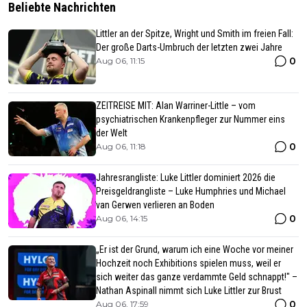
Beliebte Nachrichten
Littler an der Spitze, Wright und Smith im freien Fall:
Der große Darts-Umbruch der letzten zwei Jahre
0
Aug 06, 11:15
ZEITREISE MIT: Alan Warriner-Little – vom
psychiatrischen Krankenpfleger zur Nummer eins
der Welt
0
Aug 06, 11:18
Jahresrangliste: Luke Littler dominiert 2026 die
Preisgeldrangliste – Luke Humphries und Michael
van Gerwen verlieren an Boden
0
Aug 06, 14:15
„Er ist der Grund, warum ich eine Woche vor meiner
Hochzeit noch Exhibitions spielen muss, weil er
sich weiter das ganze verdammte Geld schnappt!" –
Nathan Aspinall nimmt sich Luke Littler zur Brust
0
Aug 06, 17:59