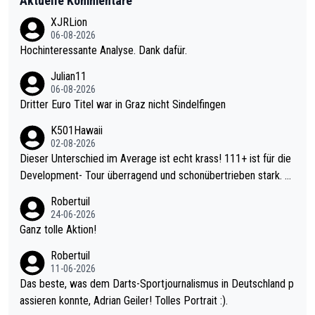
Aktuelle Kommentare
XJRLion
06-08-2026
Hochinteressante Analyse. Dank dafür.
Julian11
06-08-2026
Dritter Euro Titel war in Graz nicht Sindelfingen
K501Hawaii
02-08-2026
Dieser Unterschied im Average ist echt krass! 111+ ist für die
Development- Tour überragend und schonübertrieben stark. U
nter 60 im Ave dagegen eigentlich schon zu schwach - gerade
Robertuil
mal 40+ erst recht. Da gewinnst keinen Blumentopf - ist ja noc
24-06-2026
h krasser wie ein Pokalspiel eines Kreisligisten vs einem Bund
Ganz tolle Aktion!
esligisten.
Robertuil
11-06-2026
Das beste, was dem Darts-Sportjournalismus in Deutschland p
assieren konnte, Adrian Geiler! Tolles Portrait :).