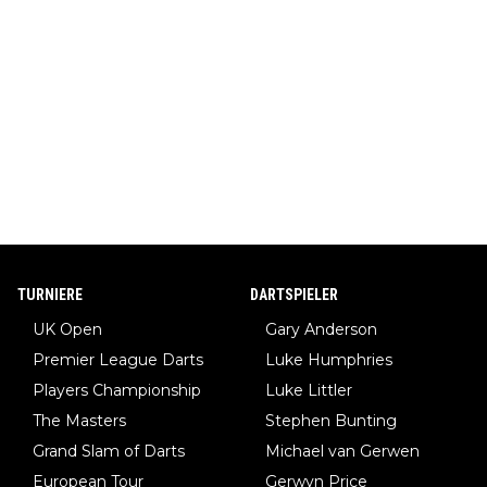
TURNIERE
DARTSPIELER
UK Open
Gary Anderson
Premier League Darts
Luke Humphries
Players Championship
Luke Littler
The Masters
Stephen Bunting
Grand Slam of Darts
Michael van Gerwen
European Tour
Gerwyn Price