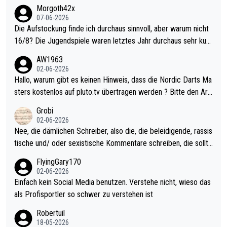
Morgoth42x
07-06-2026
Die Aufstockung finde ich durchaus sinnvoll, aber warum nicht
16/8? Die Jugendspiele waren letztes Jahr durchaus sehr kurz
weilig und besser anzuschauen, als manch Erwachsenenspiel.
AW1963
Allerdings ist Mitchell Lawrie als Nummer 1 der Welt eh qualifi
02-06-2026
ziert. Somit ändert die automatische Qualifikation des Weltmei
Hallo, warum gibt es keinen Hinweis, dass die Nordic Darts Ma
sters erstmal nichts. Ich denke sie wollen damit für nächstes J
sters kostenlos auf pluto.tv übertragen werden ? Bitte den Arti
ahr vorsorgen, denn da ist er alt genug für die PDC und wird w
kel aktualisieren, danke!
Grobi
ohl wenig WDF Turniere spielen. Dies war bei Archie Self letzt
02-06-2026
es Jahr der Fall. Er musste als amtierender Weltmeister durch
Nee, die dämlichen Schreiber, also die, die beleidigende, rassis
den Qualifier und ich glaube kaum, dass Mitchel sich das (in Ve
tische und/ oder sexistische Kommentare schreiben, die sollte
gas) antun würde, wenn er doch eigentlich die PDC-WM als Zi
n das einfach mal bleiben lassen. Sollten besser mal ihr eigene
FlyingGary170
el hat.
s Leben in den Griff kriegen. Nur eins wundert mich: Luke Little
02-06-2026
r war doch neulich erst derjenige, der über Social Media GvV p
Einfach kein Social Media benutzen. Verstehe nicht, wieso das
rovoziert hat. Und Littlers Mutter schießt öfters mal gegen Ric
als Profisportler so schwer zu verstehen ist
ardo Pietreczko auf Social Media. Hmmmm. Finde den Fehler!
Robertuil
18-05-2026