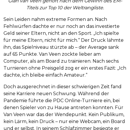
Gian van Veen gehört nach dem Gewinn des EM-
Titels zur Top 10 der Weltrangliste.
Sein Leiden nahm extreme Formen an. Nach
Fehlwürfen dachte er nur noch an das investierte
Geld seiner Eltern, nicht an den Sport. „Ich spielte
für meine Eltern, nicht für mich.“ Der Druck lähmte
ihn, das Spielniveau stürzte ab – der Average sank
auf 65 Punkte. Van Veen zockte lieber am
Computer, als am Board zu trainieren. Nach sechs
Turnieren ohne Preisgeld zog er ein erstes Fazit: „Ich
dachte, ich bleibe einfach Amateur.“
Doch ausgerechnet in dieser schwierigen Zeit fand
seine Karriere neuen Schwung. Während der
Pandemie führte die PDC Online-Turniere ein, bei
denen Spieler von zu Hause antreten konnten. Für
Van Veen war das der Wendepunkt. Kein Publikum,
kein Lärm, kein Druck – nur eine Webcam, ein Board
und er selbst. In seinem Schlafzimmer besiegte er