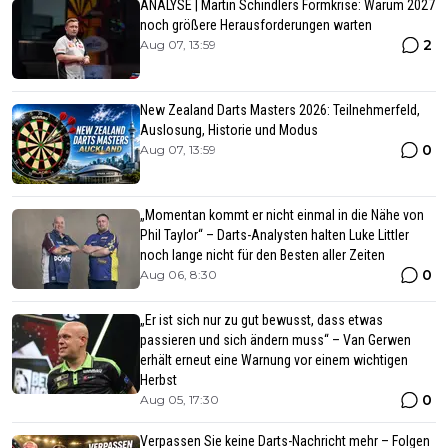
ANALYSE | Martin Schindlers Formkrise: Warum 2027
noch größere Herausforderungen warten
2
Aug 07, 13:59
New Zealand Darts Masters 2026: Teilnehmerfeld,
Auslosung, Historie und Modus
0
Aug 07, 13:59
„Momentan kommt er nicht einmal in die Nähe von
Phil Taylor“ – Darts-Analysten halten Luke Littler
noch lange nicht für den Besten aller Zeiten
0
Aug 06, 8:30
„Er ist sich nur zu gut bewusst, dass etwas
passieren und sich ändern muss“ – Van Gerwen
erhält erneut eine Warnung vor einem wichtigen
Herbst
0
Aug 05, 17:30
Verpassen Sie keine Darts-Nachricht mehr – Folgen