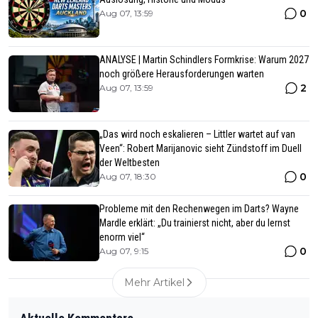
0
Aug 07, 13:59
ANALYSE | Martin Schindlers Formkrise: Warum 2027
noch größere Herausforderungen warten
2
Aug 07, 13:59
„Das wird noch eskalieren – Littler wartet auf van
Veen“: Robert Marijanovic sieht Zündstoff im Duell
der Weltbesten
0
Aug 07, 18:30
Probleme mit den Rechenwegen im Darts? Wayne
Mardle erklärt: „Du trainierst nicht, aber du lernst
enorm viel“
0
Aug 07, 9:15
Mehr Artikel