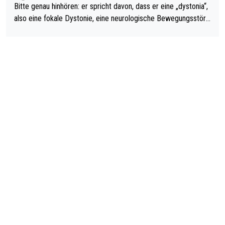
Bitte genau hinhören: er spricht davon, dass er eine „dystonia“,
also eine fokale Dystonie, eine neurologische Bewegungsstöru
ng, bei der unkontrolliert Bewegungen und Krämpfe erzeugt w
erden, im Arm hat. Und, dass Medikamente ihm helfen! Ich glau
be immer noch, dass sehr viele der Dartits-Fälle fälschlich psy
chologisiert werden und eigentlich fokale Dystonien sind. Und
diese könnten teils wirksam behandelt werden! Dafür müsste
man nur zum Neurologen und nicht zum Mentaltrainer gehen…