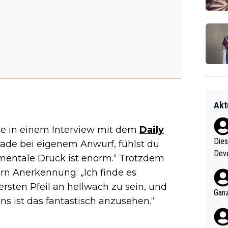
Akt
ade in einem Interview mit dem
Daily
Diese
erade bei eigenem Anwurf, fühlst du
Deve
r mentale Druck ist enorm.“ Trotzdem
nter 60 im
rn Anerkennung: „Ich finde es
e mal 40+ er
ersten Pfeil an hellwach zu sein, und
och krasser wie ein Po
Ganz
ns ist das fantastisch anzusehen.“
ndes