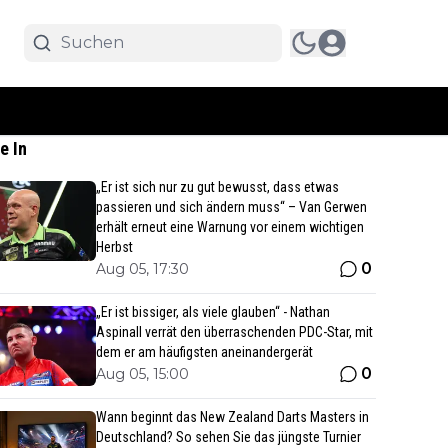
e In
„Er ist sich nur zu gut bewusst, dass etwas
passieren und sich ändern muss“ – Van Gerwen
erhält erneut eine Warnung vor einem wichtigen
Herbst
0
Aug 05, 17:30
„Er ist bissiger, als viele glauben“ - Nathan
Aspinall verrät den überraschenden PDC-Star, mit
dem er am häufigsten aneinandergerät
0
Aug 05, 15:00
Wann beginnt das New Zealand Darts Masters in
Deutschland? So sehen Sie das jüngste Turnier