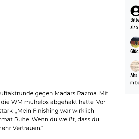
n Ri
ehle
Bitt
also
ung,
werd
aube
Glüc
sych
d di
e ma
Aha.
n…
m be
ft s
 Auftaktrunde gegen Madars Razma. Mit
Männ
r die WM mühelos abgehakt hatte. Vor
rper
stark. „Mein Finishing war wirklich
Spiele
Format Ruhe. Wenn du weißt, dass du
esch
ar m
mehr Vertrauen.“