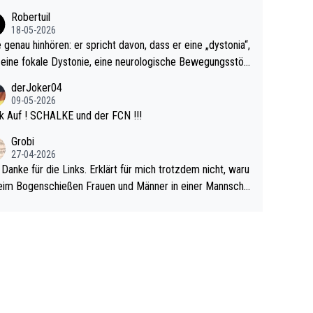
cardo Pietreczko auf Social Media. Hmmmm. Finde den F
Robertuil
r!
18-05-2026
e genau hinhören: er spricht davon, dass er eine „dystonia“,
 eine fokale Dystonie, eine neurologische Bewegungsstör
 bei der unkontrolliert Bewegungen und Krämpfe erzeugt
derJoker04
en, im Arm hat. Und, dass Medikamente ihm helfen! Ich gl
09-05-2026
 immer noch, dass sehr viele der Dartits-Fälle fälschlich p
k Auf ! SCHALKE und der FCN !!!
ologisiert werden und eigentlich fokale Dystonien sind. Un
Grobi
ese könnten teils wirksam behandelt werden! Dafür müsst
27-04-2026
n nur zum Neurologen und nicht zum Mentaltrainer gehe
 Danke für die Links. Erklärt für mich trotzdem nicht, waru
im Bogenschießen Frauen und Männer in einer Mannscha
pielen. Und beim Dressurreiten sind ebenfalls Frauen und
er in einer Mannschaft und das, obwohl hier auch eine Kö
lichkeit vorausgesetzt ist. Gilt sogar bei den olympischen
n! Der Podcast "Tops Tops Tops" (Folgen 70 und 72) b
äftigt sich ausführlich, sachlich und absolut nachvollziehb
it dem Thema.