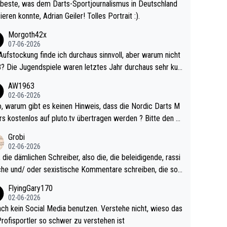
beste, was dem Darts-Sportjournalismus in Deutschland
ieren konnte, Adrian Geiler! Tolles Portrait :).
Morgoth42x
07-06-2026
Aufstockung finde ich durchaus sinnvoll, aber warum nicht
r durchaus sehr kur
lig und besser anzuschauen, als manch Erwachsenenspie
AW1963
02-06-2026
ert. Somit ändert die automatische Qualifikation des Weltm
e Nordic Darts M
mal nichts. Ich denke sie wollen damit für nächste
rs kostenlos auf pluto.tv übertragen werden ? Bitte den A
hr vorsorgen, denn da ist er alt genug für die PDC und wir
el aktualisieren, danke!
Grobi
hl wenig WDF Turniere spielen. Dies war bei Archie Self l
02-06-2026
es Jahr der Fall. Er musste als amtierender Weltmeister d
 die dämlichen Schreiber, also die, die beleidigende, rassi
 den Qualifier und ich glaube kaum, dass Mitchel sich das
che und/ oder sexistische Kommentare schreiben, die soll
Vegas) antun würde, wenn er doch eigentlich die PDC-WM
das einfach mal bleiben lassen. Sollten besser mal ihr eige
FlyingGary170
iel hat.
Leben in den Griff kriegen. Nur eins wundert mich: Luke Li
02-06-2026
r war doch neulich erst derjenige, der über Social Media G
ach kein Social Media benutzen. Verstehe nicht, wieso das
rovoziert hat. Und Littlers Mutter schießt öfters mal gege
Profisportler so schwer zu verstehen ist