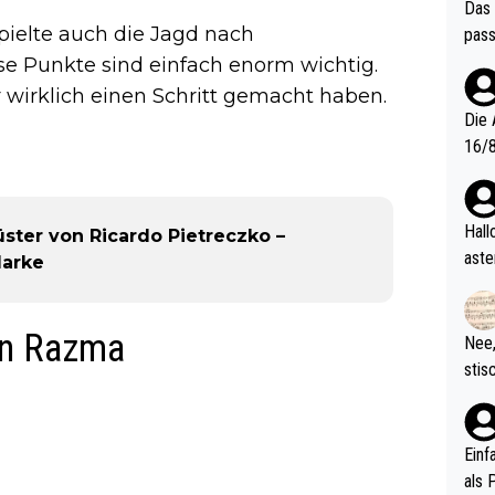
Das 
pielte auch die Jagd nach
pass
se Punkte sind einfach enorm wichtig.
r wirklich einen Schritt gemacht haben.
Die 
16/8? Die Jugendspiele waren letztes Jah
zwei
l. Allerdings ist Mitchell Lawrie als Nummer 1 der Welt eh quali
fizi
Hallo, warum gibt es keinen Hinweis, dass di
üster von Ricardo Pietreczko –
eisters erst
aste
Marke
s Ja
rtik
d wo
etzt
en Razma
Nee,
urch
stis
(in 
ten 
als Z
nes 
ttle
Einf
vV p
als 