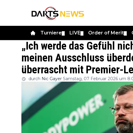
Turniere
LIVE
Order of Merit
▼
▼
▼
„Ich werde das Gefühl nich
meinen Ausschluss überd
überrascht mit Premier-L
durch
Nic Gayer
Samstag, 07 Februar 2026 um 8: