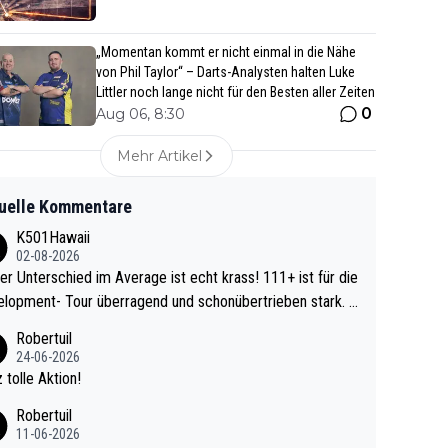
„Momentan kommt er nicht einmal in die Nähe
von Phil Taylor“ – Darts-Analysten halten Luke
Littler noch lange nicht für den Besten aller Zeiten
0
Aug 06, 8:30
Mehr Artikel
uelle Kommentare
K501Hawaii
02-08-2026
r Unterschied im Average ist echt krass! 111+ ist für die
lopment- Tour überragend und schonübertrieben stark. U
 Ave dagegen eigentlich schon zu schwach - gerad
Robertuil
st recht. Da gewinnst keinen Blumentopf - ist ja n
24-06-2026
kalspiel eines Kreisligisten vs einem Bu
 tolle Aktion!
ligisten.
Robertuil
11-06-2026