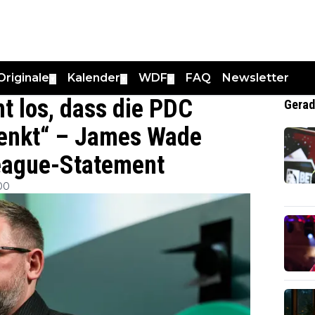
Originale
Kalender
WDF
FAQ
Newsletter
▼
▼
▼
t los, dass die PDC
Gerad
enkt“ – James Wade
eague-Statement
00