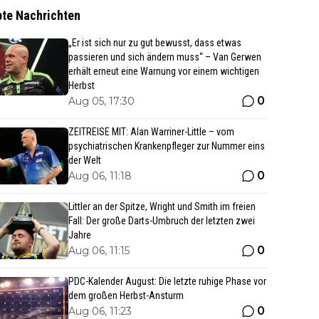
bte Nachrichten
„Er ist sich nur zu gut bewusst, dass etwas
passieren und sich ändern muss“ – Van Gerwen
erhält erneut eine Warnung vor einem wichtigen
Herbst
0
Aug 05, 17:30
ZEITREISE MIT: Alan Warriner-Little – vom
psychiatrischen Krankenpfleger zur Nummer eins
der Welt
0
Aug 06, 11:18
Littler an der Spitze, Wright und Smith im freien
Fall: Der große Darts-Umbruch der letzten zwei
Jahre
0
Aug 06, 11:15
PDC-Kalender August: Die letzte ruhige Phase vor
dem großen Herbst-Ansturm
0
Aug 06, 11:23