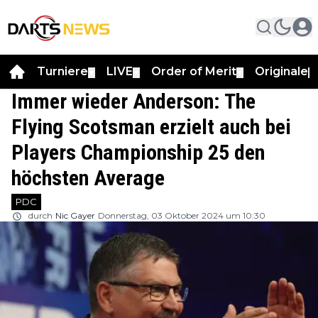
Turniere
LIVE
Order of Merit
Originale
▼
▼
▼
▼
Immer wieder Anderson: The
Flying Scotsman erzielt auch bei
Players Championship 25 den
höchsten Average
PDC
durch
Nic Gayer
Donnerstag, 03 Oktober 2024 um 10:30