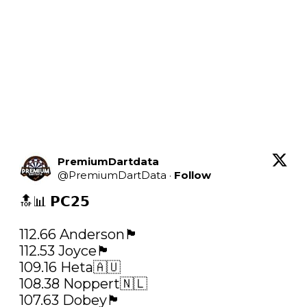
PremiumDartdata
@
PremiumDartData
·
Follow
🔝📊 𝗣𝗖𝟮𝟱

112.66 Anderson🏴󠁧󠁢󠁳󠁣󠁴󠁿

112.53 Joyce🏴󠁧󠁢󠁥󠁮󠁧󠁿

109.16 Heta🇦🇺

108.38 Noppert🇳🇱

107.63 Dobey🏴󠁧󠁢󠁥󠁮󠁧󠁿
