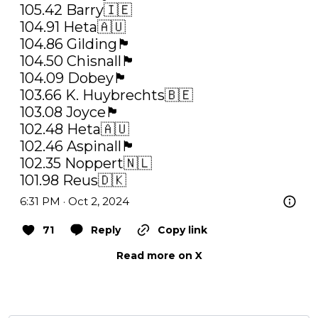
105.42 Barry🇮🇪

104.91 Heta🇦🇺

104.86 Gilding🏴󠁧󠁢󠁥󠁮󠁧󠁿

104.50 Chisnall🏴󠁧󠁢󠁥󠁮󠁧󠁿

104.09 Dobey🏴󠁧󠁢󠁥󠁮󠁧󠁿

103.66 K. Huybrechts🇧🇪

103.08 Joyce🏴󠁧󠁢󠁥󠁮󠁧󠁿

102.48 Heta🇦🇺

102.46 Aspinall🏴󠁧󠁢󠁥󠁮󠁧󠁿

102.35 Noppert🇳🇱

101.98 Reus🇩🇰
6:31 PM · Oct 2, 2024
71
Reply
Copy link
Read more on X