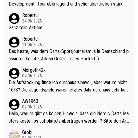
Development- Tour überragend und schonübertrieben stark. U
nter 60 im Ave dagegen eigentlich schon zu schwach - gerade
Robertuil
mal 40+ erst recht. Da gewinnst keinen Blumentopf - ist ja noc
24-06-2026
h krasser wie ein Pokalspiel eines Kreisligisten vs einem Bund
Ganz tolle Aktion!
esligisten.
Robertuil
11-06-2026
Das beste, was dem Darts-Sportjournalismus in Deutschland p
assieren konnte, Adrian Geiler! Tolles Portrait :).
Morgoth42x
07-06-2026
Die Aufstockung finde ich durchaus sinnvoll, aber warum nicht
16/8? Die Jugendspiele waren letztes Jahr durchaus sehr kurz
weilig und besser anzuschauen, als manch Erwachsenenspiel.
AW1963
Allerdings ist Mitchell Lawrie als Nummer 1 der Welt eh qualifi
02-06-2026
ziert. Somit ändert die automatische Qualifikation des Weltmei
Hallo, warum gibt es keinen Hinweis, dass die Nordic Darts Ma
sters erstmal nichts. Ich denke sie wollen damit für nächstes J
sters kostenlos auf pluto.tv übertragen werden ? Bitte den Arti
ahr vorsorgen, denn da ist er alt genug für die PDC und wird w
kel aktualisieren, danke!
Grobi
ohl wenig WDF Turniere spielen. Dies war bei Archie Self letzt
02-06-2026