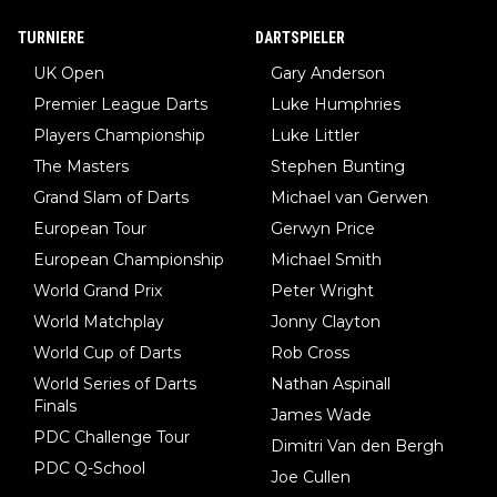
TURNIERE
DARTSPIELER
UK Open
Gary Anderson
Premier League Darts
Luke Humphries
Players Championship
Luke Littler
The Masters
Stephen Bunting
Grand Slam of Darts
Michael van Gerwen
European Tour
Gerwyn Price
European Championship
Michael Smith
World Grand Prix
Peter Wright
World Matchplay
Jonny Clayton
World Cup of Darts
Rob Cross
World Series of Darts
Nathan Aspinall
Finals
James Wade
PDC Challenge Tour
Dimitri Van den Bergh
PDC Q-School
Joe Cullen