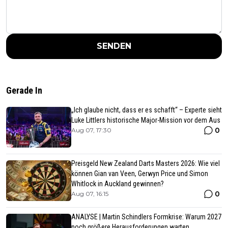
SENDEN
Gerade In
„Ich glaube nicht, dass er es schafft“ – Experte sieht
Luke Littlers historische Major-Mission vor dem Aus
0
Aug 07, 17:30
Preisgeld New Zealand Darts Masters 2026: Wie viel
können Gian van Veen, Gerwyn Price und Simon
Whitlock in Auckland gewinnen?
0
Aug 07, 16:15
ANALYSE | Martin Schindlers Formkrise: Warum 2027
noch größere Herausforderungen warten