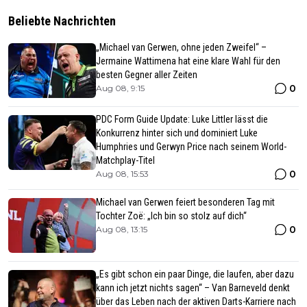
Beliebte Nachrichten
„Michael van Gerwen, ohne jeden Zweifel“ –
Jermaine Wattimena hat eine klare Wahl für den
besten Gegner aller Zeiten
0
Aug 08, 9:15
PDC Form Guide Update: Luke Littler lässt die
Konkurrenz hinter sich und dominiert Luke
Humphries und Gerwyn Price nach seinem World-
Matchplay-Titel
0
Aug 08, 15:53
Michael van Gerwen feiert besonderen Tag mit
Tochter Zoë: „Ich bin so stolz auf dich“
0
Aug 08, 13:15
„Es gibt schon ein paar Dinge, die laufen, aber dazu
kann ich jetzt nichts sagen“ – Van Barneveld denkt
über das Leben nach der aktiven Darts-Karriere nach