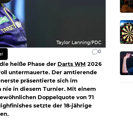
0
e!
n die heiße Phase der
Darts WM
2026
svoll untermauerte. Der amtierende
nerste präsentierte sich im
 nie in diesem Turnier. Mit einem
gewöhnlichen Doppelquote von 71
ghfinishes setzte der 18-jährige
hen.