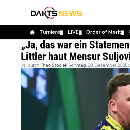
Turniere
LIVE
Order of Merit
▼
▼
▼
„Ja, das war ein Stateme
Littler haut Mensur Suljo
durch
Theo Stodiek
Sonntag, 28 Dezember 2025 