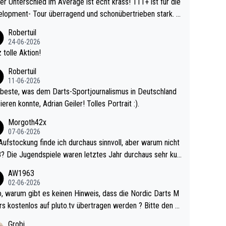
r Unterschied im Average ist echt krass! 111+ ist für die
lopment- Tour überragend und schonübertrieben stark. U
 Ave dagegen eigentlich schon zu schwach - gerad
Robertuil
st recht. Da gewinnst keinen Blumentopf - ist ja n
24-06-2026
kalspiel eines Kreisligisten vs einem Bu
 tolle Aktion!
ligisten.
Robertuil
11-06-2026
beste, was dem Darts-Sportjournalismus in Deutschland
ieren konnte, Adrian Geiler! Tolles Portrait :).
Morgoth42x
07-06-2026
Aufstockung finde ich durchaus sinnvoll, aber warum nicht
r durchaus sehr kur
lig und besser anzuschauen, als manch Erwachsenenspie
AW1963
02-06-2026
ert. Somit ändert die automatische Qualifikation des Weltm
e Nordic Darts M
mal nichts. Ich denke sie wollen damit für nächste
rs kostenlos auf pluto.tv übertragen werden ? Bitte den A
hr vorsorgen, denn da ist er alt genug für die PDC und wir
el aktualisieren, danke!
Grobi