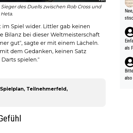
d wo
den Sieger des Duells zwischen Rob Cross und
etzt
Nee,
Heta.
urch
stis
(in 
ten 
 im Spiel wider. Littler gab keinen
als Z
nes 
e Bilanz bei dieser Weltmeisterschaft
ttle
Einf
mmer gut“, sagte er mit einem Lächeln.
vV p
als 
l mit dem Gedanken, keinen Satz
n Ri
Darts spielen.“
ehle
Bitt
also
ung,
Spielplan, Teilnehmerfeld,
werd
aube
sych
d di
Gefühl
e ma
n…