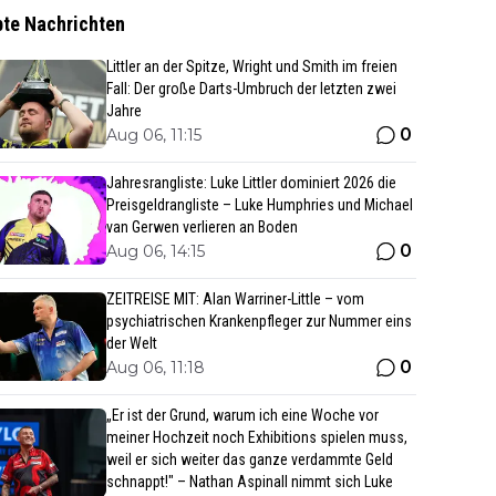
bte Nachrichten
Littler an der Spitze, Wright und Smith im freien
Fall: Der große Darts-Umbruch der letzten zwei
Jahre
0
Aug 06, 11:15
Jahresrangliste: Luke Littler dominiert 2026 die
Preisgeldrangliste – Luke Humphries und Michael
van Gerwen verlieren an Boden
0
Aug 06, 14:15
ZEITREISE MIT: Alan Warriner-Little – vom
psychiatrischen Krankenpfleger zur Nummer eins
der Welt
0
Aug 06, 11:18
„Er ist der Grund, warum ich eine Woche vor
meiner Hochzeit noch Exhibitions spielen muss,
weil er sich weiter das ganze verdammte Geld
schnappt!" – Nathan Aspinall nimmt sich Luke