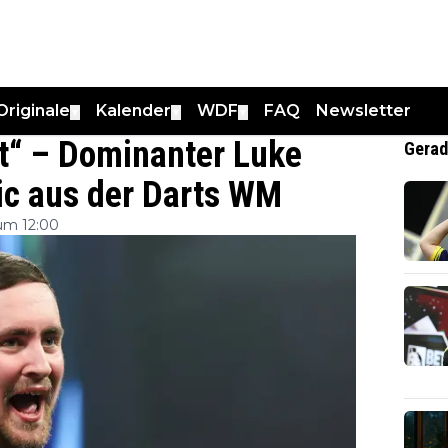
Originale
Kalender
WDF
FAQ
Newsletter
▼
▼
▼
nt“ – Dominanter Luke
Gerad
vic aus der Darts WM
um 12:00