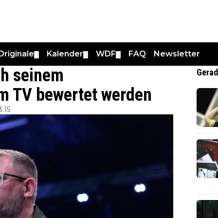
Originale
Kalender
WDF
FAQ
Newsletter
▼
▼
▼
ch seinem
Gerad
im TV bewertet werden
:15