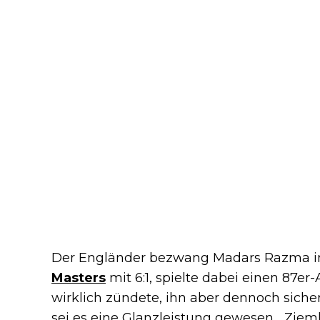
Der Engländer bezwang Madars Razma in
Masters
mit 6:1, spielte dabei einen 87er
wirklich zündete, ihn aber dennoch sicher
sei es eine Glanzleistung gewesen. „Ziem