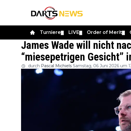
Turniere
LIVE
Order of Merit
▼
▼
▼
James Wade will nicht na
“miesepetrigen Gesicht” 
durch
Pascal Michiels
Samstag, 06 Juni 2026 um 13