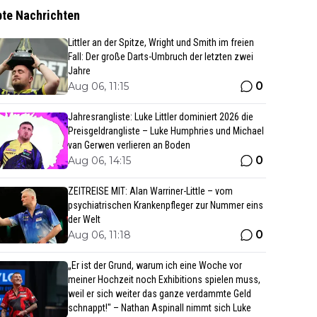
bte Nachrichten
Littler an der Spitze, Wright und Smith im freien
Fall: Der große Darts-Umbruch der letzten zwei
Jahre
0
Aug 06, 11:15
Jahresrangliste: Luke Littler dominiert 2026 die
Preisgeldrangliste – Luke Humphries und Michael
van Gerwen verlieren an Boden
0
Aug 06, 14:15
ZEITREISE MIT: Alan Warriner-Little – vom
psychiatrischen Krankenpfleger zur Nummer eins
der Welt
0
Aug 06, 11:18
„Er ist der Grund, warum ich eine Woche vor
meiner Hochzeit noch Exhibitions spielen muss,
weil er sich weiter das ganze verdammte Geld
schnappt!" – Nathan Aspinall nimmt sich Luke