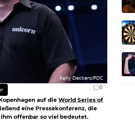
0
e!
 Kopenhagen auf die
World Series of
ließend eine Pressekonferenz, die
ihm offenbar so viel bedeutet.