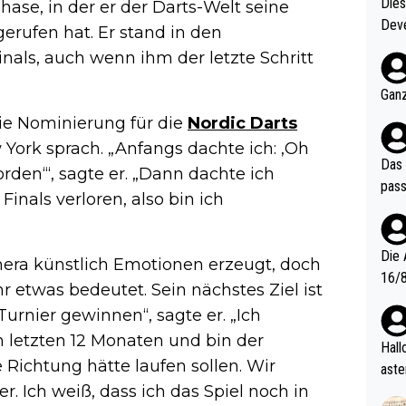
Diese
hase, in der er der Darts-Welt seine
Deve
erufen hat. Er stand in den
nter 60 im
als, auch wenn ihm der letzte Schritt
e mal 40+ er
och krasser wie ein Po
Ganz
ndes
 die Nominierung für die
Nordic Darts
York sprach. „Anfangs dachte ich: ‚Oh
Das 
rden‘“, sagte er. „Dann dachte ich
pass
Finals verloren, also bin ich
Die 
mera künstlich Emotionen erzeugt, doch
16/8? Die Jugendspiele waren letztes Jah
r etwas bedeutet. Sein nächstes Ziel ist
zwei
Turnier gewinnen“, sagte er. „Ich
l. Allerdings ist Mitchell Lawrie als Nummer 1 der Welt eh quali
en letzten 12 Monaten und bin der
fizi
Hallo, warum gibt es keinen Hinweis, dass di
Richtung hätte laufen sollen. Wir
eisters erst
aste
s Ja
. Ich weiß, dass ich das Spiel noch in
rtik