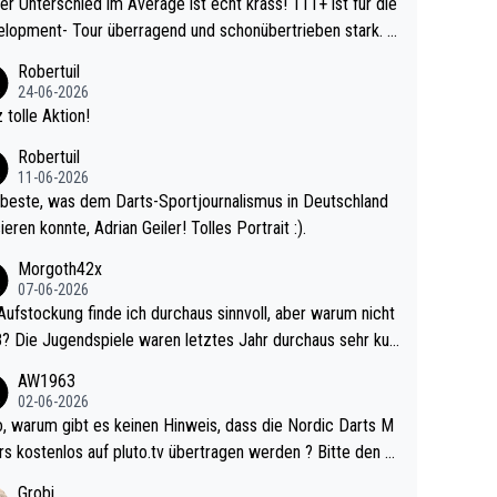
r Unterschied im Average ist echt krass! 111+ ist für die
lopment- Tour überragend und schonübertrieben stark. U
 Ave dagegen eigentlich schon zu schwach - gerad
Robertuil
st recht. Da gewinnst keinen Blumentopf - ist ja n
24-06-2026
kalspiel eines Kreisligisten vs einem Bu
 tolle Aktion!
ligisten.
Robertuil
11-06-2026
beste, was dem Darts-Sportjournalismus in Deutschland
ieren konnte, Adrian Geiler! Tolles Portrait :).
Morgoth42x
07-06-2026
Aufstockung finde ich durchaus sinnvoll, aber warum nicht
r durchaus sehr kur
lig und besser anzuschauen, als manch Erwachsenenspie
AW1963
02-06-2026
ert. Somit ändert die automatische Qualifikation des Weltm
e Nordic Darts M
mal nichts. Ich denke sie wollen damit für nächste
rs kostenlos auf pluto.tv übertragen werden ? Bitte den A
hr vorsorgen, denn da ist er alt genug für die PDC und wir
el aktualisieren, danke!
Grobi