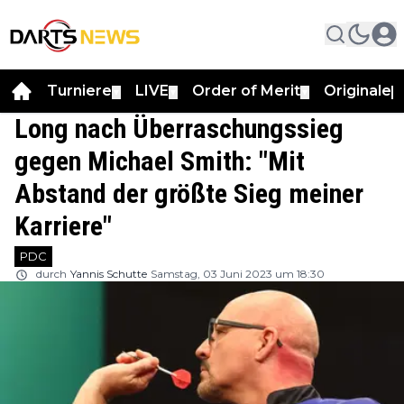
Turniere
LIVE
Order of Merit
Originale
▼
▼
▼
▼
Long nach Überraschungssieg
gegen Michael Smith: "Mit
Abstand der größte Sieg meiner
Karriere"
PDC
durch
Yannis Schutte
Samstag, 03 Juni 2023 um 18:30