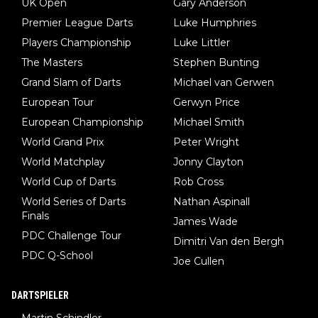
UK Open
Gary Anderson
Premier League Darts
Luke Humphries
Players Championship
Luke Littler
The Masters
Stephen Bunting
Grand Slam of Darts
Michael van Gerwen
European Tour
Gerwyn Price
European Championship
Michael Smith
World Grand Prix
Peter Wright
World Matchplay
Jonny Clayton
World Cup of Darts
Rob Cross
World Series of Darts
Nathan Aspinall
Finals
James Wade
PDC Challenge Tour
Dimitri Van den Bergh
PDC Q-School
Joe Cullen
DARTSPIELER
Martin Schindler