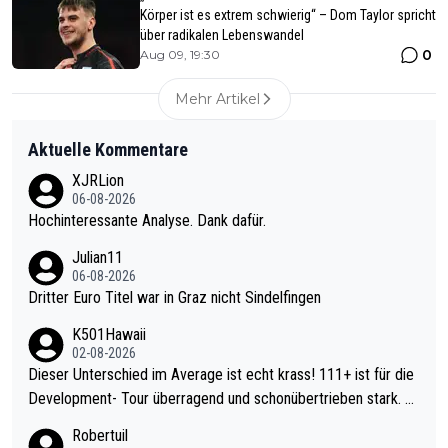
Körper ist es extrem schwierig“ – Dom Taylor spricht
über radikalen Lebenswandel
0
Aug 09, 19:30
Mehr Artikel
Aktuelle Kommentare
XJRLion
06-08-2026
Hochinteressante Analyse. Dank dafür.
Julian11
06-08-2026
Dritter Euro Titel war in Graz nicht Sindelfingen
K501Hawaii
02-08-2026
Dieser Unterschied im Average ist echt krass! 111+ ist für die
Development- Tour überragend und schonübertrieben stark. U
nter 60 im Ave dagegen eigentlich schon zu schwach - gerade
Robertuil
mal 40+ erst recht. Da gewinnst keinen Blumentopf - ist ja noc