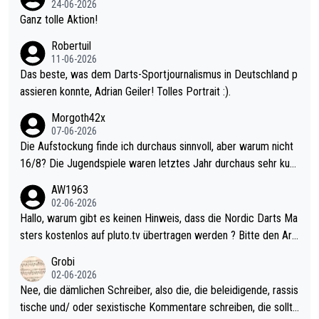
24-06-2026
h krasser wie ein Pokalspiel eines Kreisligisten vs einem Bund
Ganz tolle Aktion!
esligisten.
Robertuil
11-06-2026
Das beste, was dem Darts-Sportjournalismus in Deutschland p
assieren konnte, Adrian Geiler! Tolles Portrait :).
Morgoth42x
07-06-2026
Die Aufstockung finde ich durchaus sinnvoll, aber warum nicht
16/8? Die Jugendspiele waren letztes Jahr durchaus sehr kurz
weilig und besser anzuschauen, als manch Erwachsenenspiel.
AW1963
Allerdings ist Mitchell Lawrie als Nummer 1 der Welt eh qualifi
02-06-2026
ziert. Somit ändert die automatische Qualifikation des Weltmei
Hallo, warum gibt es keinen Hinweis, dass die Nordic Darts Ma
sters erstmal nichts. Ich denke sie wollen damit für nächstes J
sters kostenlos auf pluto.tv übertragen werden ? Bitte den Arti
ahr vorsorgen, denn da ist er alt genug für die PDC und wird w
kel aktualisieren, danke!
Grobi
ohl wenig WDF Turniere spielen. Dies war bei Archie Self letzt
02-06-2026
es Jahr der Fall. Er musste als amtierender Weltmeister durch
Nee, die dämlichen Schreiber, also die, die beleidigende, rassis
den Qualifier und ich glaube kaum, dass Mitchel sich das (in Ve
tische und/ oder sexistische Kommentare schreiben, die sollte
gas) antun würde, wenn er doch eigentlich die PDC-WM als Zi