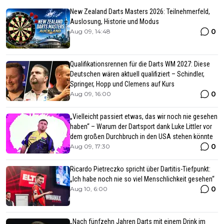
New Zealand Darts Masters 2026: Teilnehmerfeld,
Auslosung, Historie und Modus
0
Aug 09, 14:48
Qualifikationsrennen für die Darts WM 2027: Diese
Deutschen wären aktuell qualifiziert – Schindler,
Springer, Hopp und Clemens auf Kurs
0
Aug 09, 16:00
„Vielleicht passiert etwas, das wir noch nie gesehen
haben“ – Warum der Dartsport dank Luke Littler vor
dem großen Durchbruch in den USA stehen könnte
0
Aug 09, 17:30
Ricardo Pietreczko spricht über Dartitis-Tiefpunkt:
„Ich habe noch nie so viel Menschlichkeit gesehen“
0
Aug 10, 6:00
„Nach fünfzehn Jahren Darts mit einem Drink im