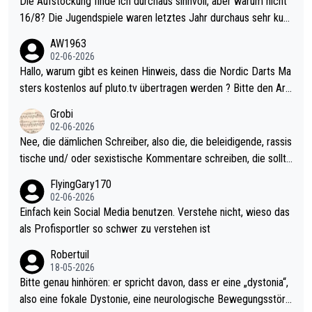
Die Aufstockung finde ich durchaus sinnvoll, aber warum nicht
16/8? Die Jugendspiele waren letztes Jahr durchaus sehr kurz
weilig und besser anzuschauen, als manch Erwachsenenspiel.
AW1963
Allerdings ist Mitchell Lawrie als Nummer 1 der Welt eh qualifi
02-06-2026
ziert. Somit ändert die automatische Qualifikation des Weltmei
Hallo, warum gibt es keinen Hinweis, dass die Nordic Darts Ma
sters erstmal nichts. Ich denke sie wollen damit für nächstes J
sters kostenlos auf pluto.tv übertragen werden ? Bitte den Arti
ahr vorsorgen, denn da ist er alt genug für die PDC und wird w
kel aktualisieren, danke!
Grobi
ohl wenig WDF Turniere spielen. Dies war bei Archie Self letzt
02-06-2026
es Jahr der Fall. Er musste als amtierender Weltmeister durch
Nee, die dämlichen Schreiber, also die, die beleidigende, rassis
den Qualifier und ich glaube kaum, dass Mitchel sich das (in Ve
tische und/ oder sexistische Kommentare schreiben, die sollte
gas) antun würde, wenn er doch eigentlich die PDC-WM als Zi
n das einfach mal bleiben lassen. Sollten besser mal ihr eigene
FlyingGary170
el hat.
s Leben in den Griff kriegen. Nur eins wundert mich: Luke Little
02-06-2026
r war doch neulich erst derjenige, der über Social Media GvV p
Einfach kein Social Media benutzen. Verstehe nicht, wieso das
rovoziert hat. Und Littlers Mutter schießt öfters mal gegen Ric
als Profisportler so schwer zu verstehen ist
ardo Pietreczko auf Social Media. Hmmmm. Finde den Fehler!
Robertuil
18-05-2026
Bitte genau hinhören: er spricht davon, dass er eine „dystonia“,
also eine fokale Dystonie, eine neurologische Bewegungsstöru