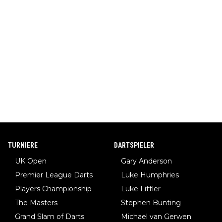
TURNIERE
DARTSPIELER
UK Open
Gary Anderson
Premier League Darts
Luke Humphries
Players Championship
Luke Littler
The Masters
Stephen Bunting
Grand Slam of Darts
Michael van Gerwen