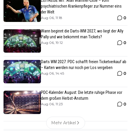
ZEITREISE MIT: Alan Warriner-Little – vom
psychiatrischen Krankenpfleger zur Nummer eins
der Welt
0
Aug 06, 11:18
Wann beginnt die Darts-WM 2027, wo liegt der Ally
Pally und wie bekommt man Tickets?
0
Aug 06, 19:12
Darts WM 2027: PDC schafft freien Ticketverkauf ab
– Karten werden nur noch per Los vergeben
0
Aug 06, 14:45
PDC-Kalender August: Die letzte ruhige Phase vor
dem großen Herbst-Ansturm
0
Aug 06, 11:23
Mehr Artikel