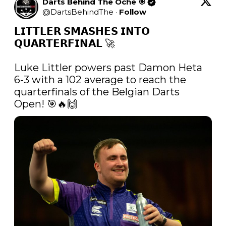
Darts Behind The Oche 🎯
@
DartsBehindThe
·
Follow
𝗟𝗜𝗧𝗧𝗟𝗘𝗥 𝗦𝗠𝗔𝗦𝗛𝗘𝗦 𝗜𝗡𝗧𝗢 
𝗤𝗨𝗔𝗥𝗧𝗘𝗥𝗙𝗜𝗡𝗔𝗟 🚀

Luke Littler powers past Damon Heta 
6-3 with a 102 average to reach the 
quarterfinals of the Belgian Darts 
Open! 🎯🔥🙌 