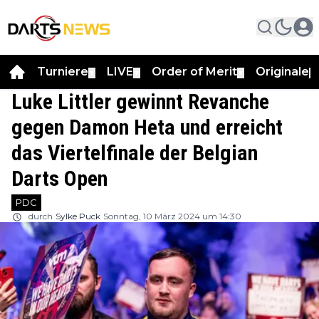
Turniere
LIVE
Order of Merit
Originale
▼
▼
▼
▼
Luke Littler gewinnt Revanche
gegen Damon Heta und erreicht
das Viertelfinale der Belgian
Darts Open
PDC
durch
Sylke Puck
Sonntag, 10 März 2024 um 14:30