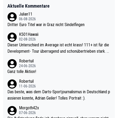
Aktuelle Kommentare
Julian11
06-08-2026
Dritter Euro Titel war in Graz nicht Sindelfingen
K501Hawaii
02-08-2026
Dieser Unterschied im Average ist echt krass! 111+ ist für die
Development- Tour überragend und schonübertrieben stark. U
nter 60 im Ave dagegen eigentlich schon zu schwach - gerade
Robertuil
mal 40+ erst recht. Da gewinnst keinen Blumentopf - ist ja noc
24-06-2026
h krasser wie ein Pokalspiel eines Kreisligisten vs einem Bund
Ganz tolle Aktion!
esligisten.
Robertuil
11-06-2026
Das beste, was dem Darts-Sportjournalismus in Deutschland p
assieren konnte, Adrian Geiler! Tolles Portrait :).
Morgoth42x
07-06-2026