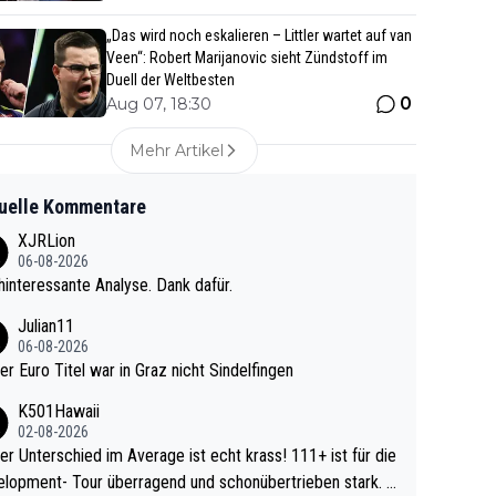
„Das wird noch eskalieren – Littler wartet auf van
Veen“: Robert Marijanovic sieht Zündstoff im
Duell der Weltbesten
0
Aug 07, 18:30
Mehr Artikel
uelle Kommentare
XJRLion
06-08-2026
interessante Analyse. Dank dafür.
Julian11
06-08-2026
ter Euro Titel war in Graz nicht Sindelfingen
K501Hawaii
02-08-2026
r Unterschied im Average ist echt krass! 111+ ist für die
lopment- Tour überragend und schonübertrieben stark. U