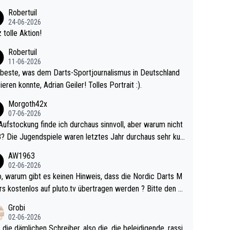
 Ave dagegen eigentlich schon zu schwach - gerad
Robertuil
st recht. Da gewinnst keinen Blumentopf - ist ja n
24-06-2026
kalspiel eines Kreisligisten vs einem Bu
 tolle Aktion!
ligisten.
Robertuil
11-06-2026
beste, was dem Darts-Sportjournalismus in Deutschland
ieren konnte, Adrian Geiler! Tolles Portrait :).
Morgoth42x
07-06-2026
Aufstockung finde ich durchaus sinnvoll, aber warum nicht
r durchaus sehr kur
lig und besser anzuschauen, als manch Erwachsenenspie
AW1963
02-06-2026
ert. Somit ändert die automatische Qualifikation des Weltm
e Nordic Darts M
mal nichts. Ich denke sie wollen damit für nächste
rs kostenlos auf pluto.tv übertragen werden ? Bitte den A
hr vorsorgen, denn da ist er alt genug für die PDC und wir
el aktualisieren, danke!
Grobi
hl wenig WDF Turniere spielen. Dies war bei Archie Self l
02-06-2026
es Jahr der Fall. Er musste als amtierender Weltmeister d
 die dämlichen Schreiber, also die, die beleidigende, rassi