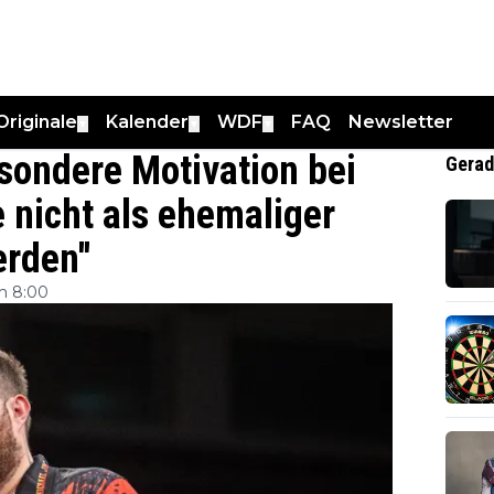
Originale
Kalender
WDF
FAQ
Newsletter
▼
▼
▼
sondere Motivation bei
Gerad
e nicht als ehemaliger
rden''
m 8:00