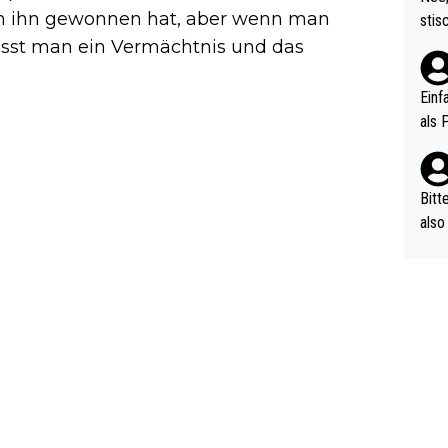
urch
n ihn gewonnen hat, aber wenn man
stis
(in 
ten 
ässt man ein Vermächtnis und das
als Z
nes 
ttle
Einf
vV p
als 
n Ri
ehle
Bitt
also
ung,
werd
aube
sych
d di
e ma
n…