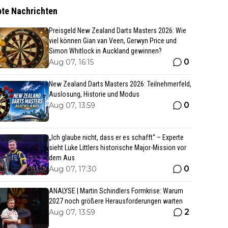
bte Nachrichten
Preisgeld New Zealand Darts Masters 2026: Wie
viel können Gian van Veen, Gerwyn Price und
Simon Whitlock in Auckland gewinnen?
0
Aug 07, 16:15
New Zealand Darts Masters 2026: Teilnehmerfeld,
Auslosung, Historie und Modus
0
Aug 07, 13:59
„Ich glaube nicht, dass er es schafft“ – Experte
sieht Luke Littlers historische Major-Mission vor
dem Aus
0
Aug 07, 17:30
ANALYSE | Martin Schindlers Formkrise: Warum
2027 noch größere Herausforderungen warten
2
Aug 07, 13:59