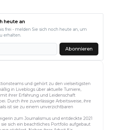
h heute an
nis frei - melden Sie sich noch heute an, um
u erhalten.
Abonnieren
aktionsteams und gehört zu den vielseitigsten
äßig in Liveblogs über aktuelle Turniere,
 mit ihrer Erfahrung und Leidenschaft
ei. Durch ihre zuverlässige Arbeitsweise, ihre
ails ist sie zu einem unverzichtbaren
steigerin zum Journalismus und entdeckte 2021
sie sich ein beachtliches Portfolio aufgebaut
ung etabliert. Neben ihrer Arbeit für