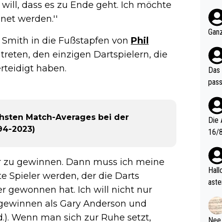
t will, dass es zu Ende geht. Ich möchte
nter 60 im
e mal 40+ er
net werden.''
och krasser wie ein Po
Ganz
 Smith in die Fußstapfen von
Phil
ndes
treten, den einzigen Dartspielern, die
rteidigt haben.
Das 
pass
chsten Match-Averages bei der
Die 
94-2023)
16/8? Die Jugendspiele waren letztes Jah
zwei
l. Allerdings ist Mitchell Lawrie als Nummer 1 der Welt eh quali
ier zu gewinnen. Dann muss ich meine
fizi
Hallo, warum gibt es keinen Hinweis, dass di
e Spieler werden, der die Darts
eisters erst
aste
 gewonnen hat. Ich will nicht nur
s Ja
rtik
 gewinnen als Gary Anderson und
d wo
etzt
d.). Wenn man sich zur Ruhe setzt,
Nee,