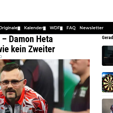
Originale
Kalender
WDF
FAQ
Newsletter
▼
▼
▼
p – Damon Heta
Gerad
ie kein Zweiter
00