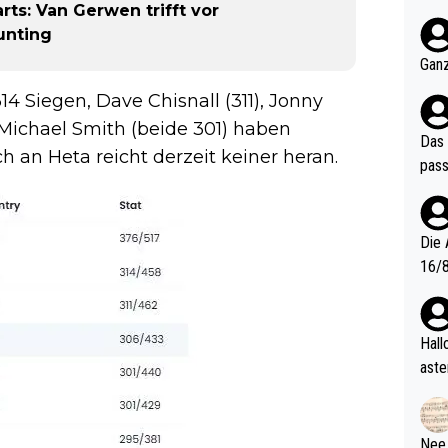
ts: Van Gerwen trifft vor
nter 60 im
unting
e mal 40+ er
och krasser wie ein Po
Ganz
ndes
4 Siegen, Dave Chisnall (311), Jonny
Michael Smith (beide 301) haben
Das 
 an Heta reicht derzeit keiner heran.
pass
Die 
16/8? Die Jugendspiele waren letztes Jah
zwei
l. Allerdings ist Mitchell Lawrie als Nummer 1 der Welt eh quali
fizi
Hallo, warum gibt es keinen Hinweis, dass di
eisters erst
aste
s Ja
rtik
d wo
etzt
Nee,