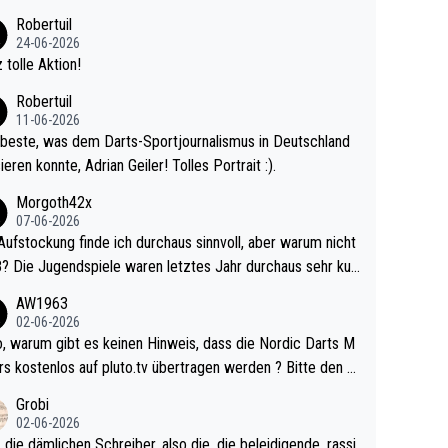
 Ave dagegen eigentlich schon zu schwach - gerad
Robertuil
st recht. Da gewinnst keinen Blumentopf - ist ja n
24-06-2026
kalspiel eines Kreisligisten vs einem Bu
 tolle Aktion!
ligisten.
Robertuil
11-06-2026
beste, was dem Darts-Sportjournalismus in Deutschland
ieren konnte, Adrian Geiler! Tolles Portrait :).
Morgoth42x
07-06-2026
Aufstockung finde ich durchaus sinnvoll, aber warum nicht
r durchaus sehr kur
lig und besser anzuschauen, als manch Erwachsenenspie
AW1963
02-06-2026
ert. Somit ändert die automatische Qualifikation des Weltm
e Nordic Darts M
mal nichts. Ich denke sie wollen damit für nächste
rs kostenlos auf pluto.tv übertragen werden ? Bitte den A
hr vorsorgen, denn da ist er alt genug für die PDC und wir
el aktualisieren, danke!
Grobi
hl wenig WDF Turniere spielen. Dies war bei Archie Self l
02-06-2026
es Jahr der Fall. Er musste als amtierender Weltmeister d
 die dämlichen Schreiber, also die, die beleidigende, rassi