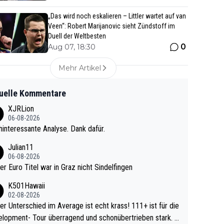
„Das wird noch eskalieren – Littler wartet auf van
Veen“: Robert Marijanovic sieht Zündstoff im
Duell der Weltbesten
0
Aug 07, 18:30
Mehr Artikel
uelle Kommentare
XJRLion
06-08-2026
interessante Analyse. Dank dafür.
Julian11
06-08-2026
ter Euro Titel war in Graz nicht Sindelfingen
K501Hawaii
02-08-2026
r Unterschied im Average ist echt krass! 111+ ist für die
lopment- Tour überragend und schonübertrieben stark. U