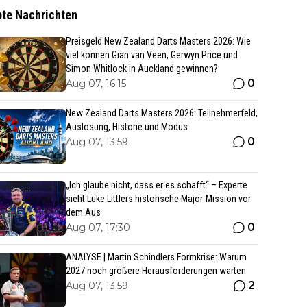
bte Nachrichten
Preisgeld New Zealand Darts Masters 2026: Wie
viel können Gian van Veen, Gerwyn Price und
Simon Whitlock in Auckland gewinnen?
0
Aug 07, 16:15
New Zealand Darts Masters 2026: Teilnehmerfeld,
Auslosung, Historie und Modus
0
Aug 07, 13:59
„Ich glaube nicht, dass er es schafft“ – Experte
sieht Luke Littlers historische Major-Mission vor
dem Aus
0
Aug 07, 17:30
ANALYSE | Martin Schindlers Formkrise: Warum
2027 noch größere Herausforderungen warten
2
Aug 07, 13:59