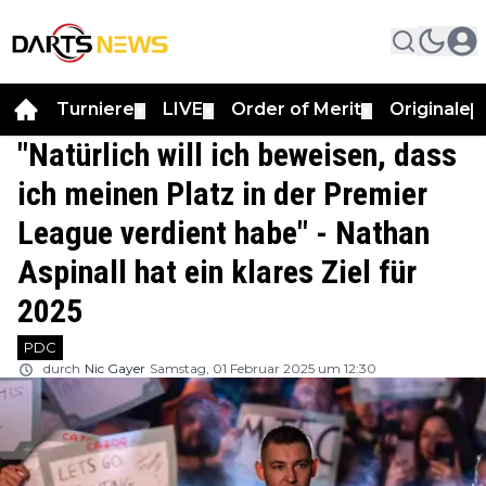
Turniere
LIVE
Order of Merit
Originale
▼
▼
▼
▼
"Natürlich will ich beweisen, dass
ich meinen Platz in der Premier
League verdient habe" - Nathan
Aspinall hat ein klares Ziel für
2025
PDC
durch
Nic Gayer
Samstag, 01 Februar 2025 um 12:30