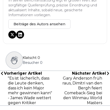
In seiner Berichterstattung legt er großen Wert auf
sorgfältige Quellenprüfung, präzise Einordnung und
aktualisiert Inhalte, sobald neue, gesicherte
Informationen vorliegen.
Beiträge des Autors ansehen
Klatscht
0
Besucher
0
Vorheriger Artikel
Nächster Artikel
"Es ist lächerlich, dass
Gary Anderson früh
die Leute denken,
raus, Dimitri van den
dass ich kein Major
Bergh feiert
mehr gewinnen kann"
Comeback-Sieg bei
- James Wade wettert
den Winmau World
gegen Kritiker
Masters