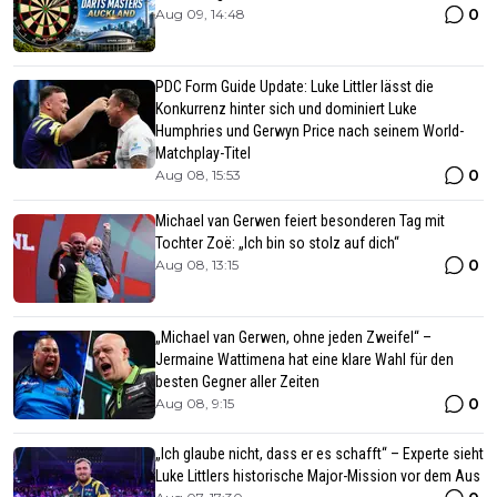
0
Aug 09, 14:48
PDC Form Guide Update: Luke Littler lässt die
Konkurrenz hinter sich und dominiert Luke
Humphries und Gerwyn Price nach seinem World-
Matchplay-Titel
0
Aug 08, 15:53
Michael van Gerwen feiert besonderen Tag mit
Tochter Zoë: „Ich bin so stolz auf dich“
0
Aug 08, 13:15
„Michael van Gerwen, ohne jeden Zweifel“ –
Jermaine Wattimena hat eine klare Wahl für den
besten Gegner aller Zeiten
0
Aug 08, 9:15
„Ich glaube nicht, dass er es schafft“ – Experte sieht
Luke Littlers historische Major-Mission vor dem Aus