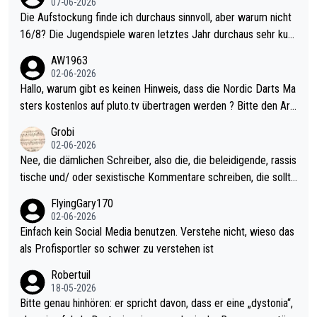
07-06-2026
Die Aufstockung finde ich durchaus sinnvoll, aber warum nicht
16/8? Die Jugendspiele waren letztes Jahr durchaus sehr kurz
weilig und besser anzuschauen, als manch Erwachsenenspiel.
AW1963
Allerdings ist Mitchell Lawrie als Nummer 1 der Welt eh qualifi
02-06-2026
ziert. Somit ändert die automatische Qualifikation des Weltmei
Hallo, warum gibt es keinen Hinweis, dass die Nordic Darts Ma
sters erstmal nichts. Ich denke sie wollen damit für nächstes J
sters kostenlos auf pluto.tv übertragen werden ? Bitte den Arti
ahr vorsorgen, denn da ist er alt genug für die PDC und wird w
kel aktualisieren, danke!
Grobi
ohl wenig WDF Turniere spielen. Dies war bei Archie Self letzt
02-06-2026
es Jahr der Fall. Er musste als amtierender Weltmeister durch
Nee, die dämlichen Schreiber, also die, die beleidigende, rassis
den Qualifier und ich glaube kaum, dass Mitchel sich das (in Ve
tische und/ oder sexistische Kommentare schreiben, die sollte
gas) antun würde, wenn er doch eigentlich die PDC-WM als Zi
n das einfach mal bleiben lassen. Sollten besser mal ihr eigene
FlyingGary170
el hat.
s Leben in den Griff kriegen. Nur eins wundert mich: Luke Little
02-06-2026
r war doch neulich erst derjenige, der über Social Media GvV p
Einfach kein Social Media benutzen. Verstehe nicht, wieso das
rovoziert hat. Und Littlers Mutter schießt öfters mal gegen Ric
als Profisportler so schwer zu verstehen ist
ardo Pietreczko auf Social Media. Hmmmm. Finde den Fehler!
Robertuil
18-05-2026
Bitte genau hinhören: er spricht davon, dass er eine „dystonia“,