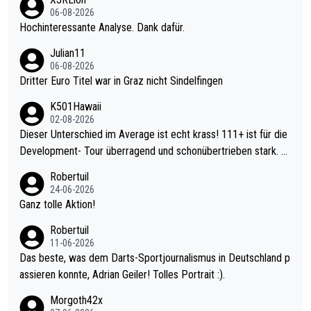
06-08-2026
Hochinteressante Analyse. Dank dafür.
Julian11
06-08-2026
Dritter Euro Titel war in Graz nicht Sindelfingen
K501Hawaii
02-08-2026
Dieser Unterschied im Average ist echt krass! 111+ ist für die
Development- Tour überragend und schonübertrieben stark. U
nter 60 im Ave dagegen eigentlich schon zu schwach - gerade
Robertuil
mal 40+ erst recht. Da gewinnst keinen Blumentopf - ist ja noc
24-06-2026
h krasser wie ein Pokalspiel eines Kreisligisten vs einem Bund
Ganz tolle Aktion!
esligisten.
Robertuil
11-06-2026
Das beste, was dem Darts-Sportjournalismus in Deutschland p
assieren konnte, Adrian Geiler! Tolles Portrait :).
Morgoth42x