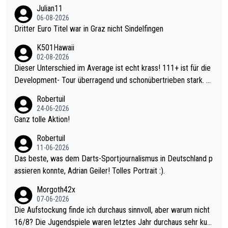
Julian11
06-08-2026
Dritter Euro Titel war in Graz nicht Sindelfingen
K501Hawaii
02-08-2026
Dieser Unterschied im Average ist echt krass! 111+ ist für die
Development- Tour überragend und schonübertrieben stark. U
nter 60 im Ave dagegen eigentlich schon zu schwach - gerade
Robertuil
mal 40+ erst recht. Da gewinnst keinen Blumentopf - ist ja noc
24-06-2026
h krasser wie ein Pokalspiel eines Kreisligisten vs einem Bund
Ganz tolle Aktion!
esligisten.
Robertuil
11-06-2026
Das beste, was dem Darts-Sportjournalismus in Deutschland p
assieren konnte, Adrian Geiler! Tolles Portrait :).
Morgoth42x
07-06-2026
Die Aufstockung finde ich durchaus sinnvoll, aber warum nicht
16/8? Die Jugendspiele waren letztes Jahr durchaus sehr kurz