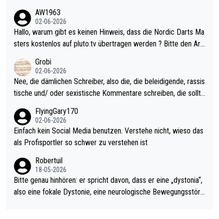
weilig und besser anzuschauen, als manch Erwachsenenspiel.
AW1963
Allerdings ist Mitchell Lawrie als Nummer 1 der Welt eh qualifi
02-06-2026
ziert. Somit ändert die automatische Qualifikation des Weltmei
Hallo, warum gibt es keinen Hinweis, dass die Nordic Darts Ma
sters erstmal nichts. Ich denke sie wollen damit für nächstes J
sters kostenlos auf pluto.tv übertragen werden ? Bitte den Arti
ahr vorsorgen, denn da ist er alt genug für die PDC und wird w
kel aktualisieren, danke!
Grobi
ohl wenig WDF Turniere spielen. Dies war bei Archie Self letzt
02-06-2026
es Jahr der Fall. Er musste als amtierender Weltmeister durch
Nee, die dämlichen Schreiber, also die, die beleidigende, rassis
den Qualifier und ich glaube kaum, dass Mitchel sich das (in Ve
tische und/ oder sexistische Kommentare schreiben, die sollte
gas) antun würde, wenn er doch eigentlich die PDC-WM als Zi
n das einfach mal bleiben lassen. Sollten besser mal ihr eigene
FlyingGary170
el hat.
s Leben in den Griff kriegen. Nur eins wundert mich: Luke Little
02-06-2026
r war doch neulich erst derjenige, der über Social Media GvV p
Einfach kein Social Media benutzen. Verstehe nicht, wieso das
rovoziert hat. Und Littlers Mutter schießt öfters mal gegen Ric
als Profisportler so schwer zu verstehen ist
ardo Pietreczko auf Social Media. Hmmmm. Finde den Fehler!
Robertuil
18-05-2026
Bitte genau hinhören: er spricht davon, dass er eine „dystonia“,
also eine fokale Dystonie, eine neurologische Bewegungsstöru
ng, bei der unkontrolliert Bewegungen und Krämpfe erzeugt w
erden, im Arm hat. Und, dass Medikamente ihm helfen! Ich glau