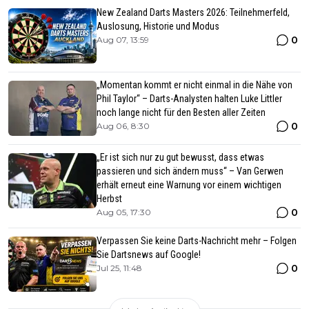
New Zealand Darts Masters 2026: Teilnehmerfeld,
Auslosung, Historie und Modus
0
Aug 07, 13:59
„Momentan kommt er nicht einmal in die Nähe von
Phil Taylor“ – Darts-Analysten halten Luke Littler
noch lange nicht für den Besten aller Zeiten
0
Aug 06, 8:30
„Er ist sich nur zu gut bewusst, dass etwas
passieren und sich ändern muss“ – Van Gerwen
erhält erneut eine Warnung vor einem wichtigen
Herbst
0
Aug 05, 17:30
Verpassen Sie keine Darts-Nachricht mehr – Folgen
Sie Dartsnews auf Google!
0
Jul 25, 11:48