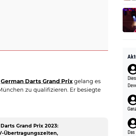
Akt
Diese
s
German Darts Grand Prix
gelang es
Deve
n München zu qualifizieren. Er besiegte
nter 60 im
e mal 40+ er
och krasser wie ein Po
Ganz
ndes
arts Grand Prix 2023:
Das 
TV-Übertragungszeiten,