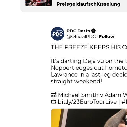
Preisgeldaufschlüsselung
PDC Darts
@
OfficialPDC
·
Follow
THE FREEZE KEEPS HIS CO
It's darting Déjà vu on the
Noppert edges out hometo
Lawrance in a last-leg decid
straight weekend! 

🔜 Michael Smith v Adam W
📺 
bit.ly/23EuroTourLive
 | 
#