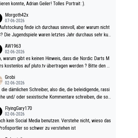
ieren konnte, Adrian Geiler! Tolles Portrait :).
Morgoth42x
07-06-2026
Aufstockung finde ich durchaus sinnvoll, aber warum nicht
r durchaus sehr kur
lig und besser anzuschauen, als manch Erwachsenenspie
AW1963
02-06-2026
ert. Somit ändert die automatische Qualifikation des Weltm
e Nordic Darts M
mal nichts. Ich denke sie wollen damit für nächste
rs kostenlos auf pluto.tv übertragen werden ? Bitte den A
hr vorsorgen, denn da ist er alt genug für die PDC und wir
el aktualisieren, danke!
Grobi
hl wenig WDF Turniere spielen. Dies war bei Archie Self l
02-06-2026
es Jahr der Fall. Er musste als amtierender Weltmeister d
 die dämlichen Schreiber, also die, die beleidigende, rassi
 den Qualifier und ich glaube kaum, dass Mitchel sich das
che und/ oder sexistische Kommentare schreiben, die soll
Vegas) antun würde, wenn er doch eigentlich die PDC-WM
das einfach mal bleiben lassen. Sollten besser mal ihr eige
FlyingGary170
iel hat.
Leben in den Griff kriegen. Nur eins wundert mich: Luke Li
02-06-2026
r war doch neulich erst derjenige, der über Social Media G
ach kein Social Media benutzen. Verstehe nicht, wieso das
rovoziert hat. Und Littlers Mutter schießt öfters mal gege
Profisportler so schwer zu verstehen ist
cardo Pietreczko auf Social Media. Hmmmm. Finde den F