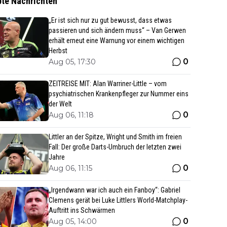
bte Nachrichten
„Er ist sich nur zu gut bewusst, dass etwas
passieren und sich ändern muss“ – Van Gerwen
erhält erneut eine Warnung vor einem wichtigen
Herbst
0
Aug 05, 17:30
ZEITREISE MIT: Alan Warriner-Little – vom
psychiatrischen Krankenpfleger zur Nummer eins
der Welt
0
Aug 06, 11:18
Littler an der Spitze, Wright und Smith im freien
Fall: Der große Darts-Umbruch der letzten zwei
Jahre
0
Aug 06, 11:15
„Irgendwann war ich auch ein Fanboy“: Gabriel
Clemens gerät bei Luke Littlers World-Matchplay-
Auftritt ins Schwärmen
0
Aug 05, 14:00