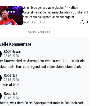
„Er ist bissiger, als viele glauben“ - Nathan
Aspinall verrät den überraschenden PDC-Star, mit
dem er am häufigsten aneinandergerät
0
Aug 05, 15:00
Mehr Artikel
uelle Kommentare
K501Hawaii
02-08-2026
r Unterschied im Average ist echt krass! 111+ ist für die
lopment- Tour überragend und schonübertrieben stark. U
 Ave dagegen eigentlich schon zu schwach - gerad
Robertuil
st recht. Da gewinnst keinen Blumentopf - ist ja n
24-06-2026
kalspiel eines Kreisligisten vs einem Bu
 tolle Aktion!
ligisten.
Robertuil
11-06-2026
beste, was dem Darts-Sportjournalismus in Deutschland