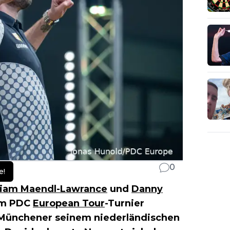
0
e!
iam Maendl-Lawrance
und
Danny
nem PDC
European Tour
-Turnier
r Münchener seinem niederländischen