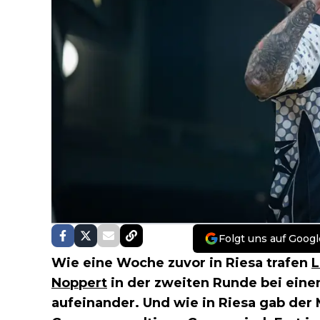
Folgt uns auf Googl
Wie eine Woche zuvor in Riesa trafen
L
Noppert
in der zweiten Runde bei ei
aufeinander. Und wie in Riesa gab de