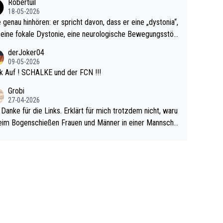
Robertuil
r!
18-05-2026
e genau hinhören: er spricht davon, dass er eine „dystonia“,
 eine fokale Dystonie, eine neurologische Bewegungsstör
 bei der unkontrolliert Bewegungen und Krämpfe erzeugt
derJoker04
en, im Arm hat. Und, dass Medikamente ihm helfen! Ich gl
09-05-2026
 immer noch, dass sehr viele der Dartits-Fälle fälschlich p
k Auf ! SCHALKE und der FCN !!!
ologisiert werden und eigentlich fokale Dystonien sind. Un
Grobi
ese könnten teils wirksam behandelt werden! Dafür müsst
27-04-2026
n nur zum Neurologen und nicht zum Mentaltrainer gehe
 Danke für die Links. Erklärt für mich trotzdem nicht, waru
im Bogenschießen Frauen und Männer in einer Mannscha
pielen. Und beim Dressurreiten sind ebenfalls Frauen und
er in einer Mannschaft und das, obwohl hier auch eine Kö
lichkeit vorausgesetzt ist. Gilt sogar bei den olympischen
n! Der Podcast "Tops Tops Tops" (Folgen 70 und 72) b
äftigt sich ausführlich, sachlich und absolut nachvollziehb
it dem Thema.