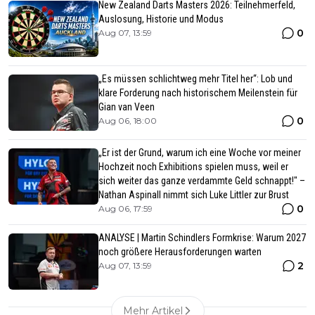
New Zealand Darts Masters 2026: Teilnehmerfeld,
Auslosung, Historie und Modus
0
Aug 07, 13:59
„Es müssen schlichtweg mehr Titel her“: Lob und
klare Forderung nach historischem Meilenstein für
Gian van Veen
0
Aug 06, 18:00
„Er ist der Grund, warum ich eine Woche vor meiner
Hochzeit noch Exhibitions spielen muss, weil er
sich weiter das ganze verdammte Geld schnappt!" –
Nathan Aspinall nimmt sich Luke Littler zur Brust
0
Aug 06, 17:59
ANALYSE | Martin Schindlers Formkrise: Warum 2027
noch größere Herausforderungen warten
2
Aug 07, 13:59
Mehr Artikel