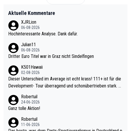
Aktuelle Kommentare
XJRLion
06-08-2026
Hochinteressante Analyse. Dank dafür.
Julian11
06-08-2026
Dritter Euro Titel war in Graz nicht Sindelfingen
K501Hawaii
02-08-2026
Dieser Unterschied im Average ist echt krass! 111+ ist für die
Development- Tour überragend und schonübertrieben stark. U
nter 60 im Ave dagegen eigentlich schon zu schwach - gerade
Robertuil
mal 40+ erst recht. Da gewinnst keinen Blumentopf - ist ja noc
24-06-2026
h krasser wie ein Pokalspiel eines Kreisligisten vs einem Bund
Ganz tolle Aktion!
esligisten.
Robertuil
11-06-2026
Das beste, was dem Darts-Sportjournalismus in Deutschland p