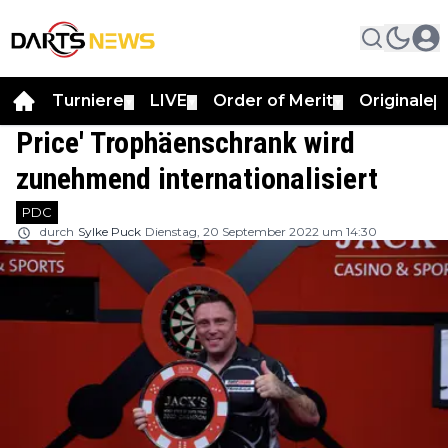
Turniere
LIVE
Order of Merit
Originale
▼
▼
▼
▼
Price' Trophäenschrank wird
zunehmend internationalisiert
PDC
durch
Sylke Puck
Dienstag, 20 September 2022 um 14:30