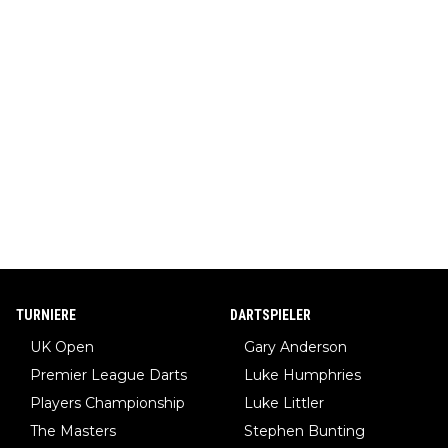
TURNIERE
DARTSPIELER
UK Open
Gary Anderson
Premier League Darts
Luke Humphries
Players Championship
Luke Littler
The Masters
Stephen Bunting