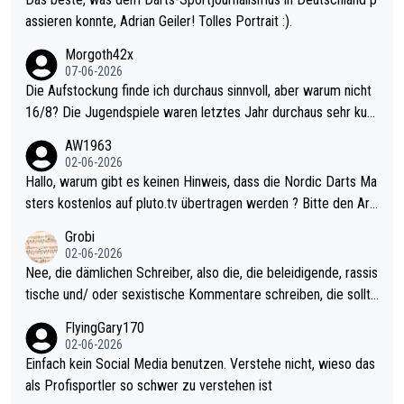
assieren konnte, Adrian Geiler! Tolles Portrait :).
Morgoth42x
07-06-2026
Die Aufstockung finde ich durchaus sinnvoll, aber warum nicht
16/8? Die Jugendspiele waren letztes Jahr durchaus sehr kurz
weilig und besser anzuschauen, als manch Erwachsenenspiel.
AW1963
Allerdings ist Mitchell Lawrie als Nummer 1 der Welt eh qualifi
02-06-2026
ziert. Somit ändert die automatische Qualifikation des Weltmei
Hallo, warum gibt es keinen Hinweis, dass die Nordic Darts Ma
sters erstmal nichts. Ich denke sie wollen damit für nächstes J
sters kostenlos auf pluto.tv übertragen werden ? Bitte den Arti
ahr vorsorgen, denn da ist er alt genug für die PDC und wird w
kel aktualisieren, danke!
Grobi
ohl wenig WDF Turniere spielen. Dies war bei Archie Self letzt
02-06-2026
es Jahr der Fall. Er musste als amtierender Weltmeister durch
Nee, die dämlichen Schreiber, also die, die beleidigende, rassis
den Qualifier und ich glaube kaum, dass Mitchel sich das (in Ve
tische und/ oder sexistische Kommentare schreiben, die sollte
gas) antun würde, wenn er doch eigentlich die PDC-WM als Zi
n das einfach mal bleiben lassen. Sollten besser mal ihr eigene
FlyingGary170
el hat.
s Leben in den Griff kriegen. Nur eins wundert mich: Luke Little
02-06-2026
r war doch neulich erst derjenige, der über Social Media GvV p
Einfach kein Social Media benutzen. Verstehe nicht, wieso das
rovoziert hat. Und Littlers Mutter schießt öfters mal gegen Ric
als Profisportler so schwer zu verstehen ist
ardo Pietreczko auf Social Media. Hmmmm. Finde den Fehler!