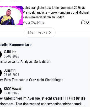
Jahresrangliste: Luke Littler dominiert 2026 die
Preisgeldrangliste – Luke Humphries und Michael
van Gerwen verlieren an Boden
0
Aug 06, 14:15
Mehr Artikel
uelle Kommentare
XJRLion
06-08-2026
interessante Analyse. Dank dafür.
Julian11
06-08-2026
ter Euro Titel war in Graz nicht Sindelfingen
K501Hawaii
02-08-2026
r Unterschied im Average ist echt krass! 111+ ist für die
lopment- Tour überragend und schonübertrieben stark. U