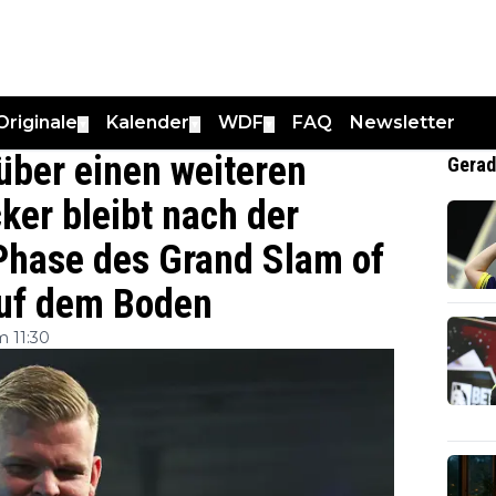
Originale
Kalender
WDF
FAQ
Newsletter
▼
▼
▼
 über einen weiteren
Gerad
ker bleibt nach der
-Phase des Grand Slam of
auf dem Boden
 11:30