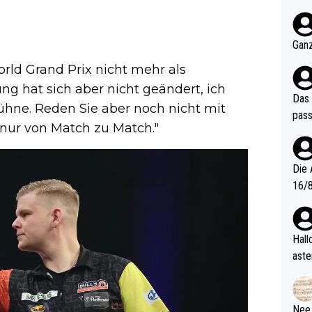
nter 60 im
e mal 40+ er
och krasser wie ein Po
Ganz
ndes
rld Grand Prix nicht mehr als
ung hat sich aber nicht geändert, ich
Das 
ühne. Reden Sie aber noch nicht mit
pass
 nur von Match zu Match."
Die 
16/8? Die Jugendspiele waren letztes Jah
zwei
l. Allerdings ist Mitchell Lawrie als Nummer 1 der Welt eh quali
fizi
Hallo, warum gibt es keinen Hinweis, dass di
eisters erst
aste
s Ja
rtik
d wo
etzt
Nee,