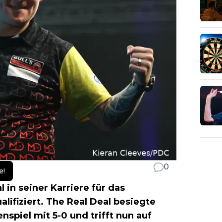
0
e!
 in seiner Karriere für das
alifiziert. The Real Deal besiegte
spiel mit 5-0 und trifft nun auf