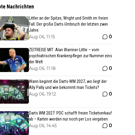
bte Nachrichten
Littler an der Spitze, Wright und Smith im freien
Fall: Der große Darts-Umbruch der letzten zwei
Jahre
0
Aug 06, 11:15
ZEITREISE MIT: Alan Warriner-Little – vom
psychiatrischen Krankenpfleger zur Nummer eins
der Welt
0
Aug 06, 11:18
Wann beginnt die Darts-WM 2027, wo liegt der
Ally Pally und wie bekommt man Tickets?
0
Aug 06, 19:12
Darts WM 2027: PDC schafft freien Ticketverkauf
ab – Karten werden nur noch per Los vergeben
0
Aug 06, 14:45