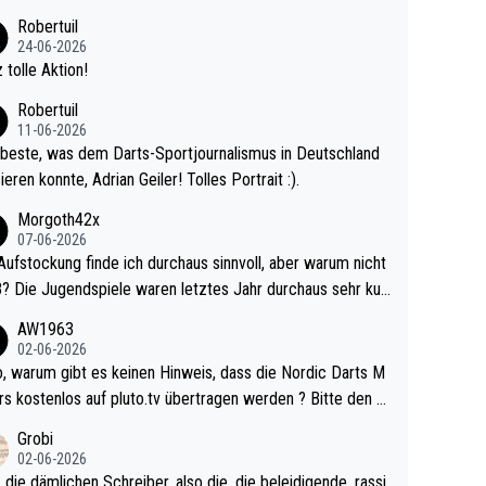
 Ave dagegen eigentlich schon zu schwach - gerad
Robertuil
st recht. Da gewinnst keinen Blumentopf - ist ja n
24-06-2026
kalspiel eines Kreisligisten vs einem Bu
 tolle Aktion!
ligisten.
Robertuil
11-06-2026
beste, was dem Darts-Sportjournalismus in Deutschland
ieren konnte, Adrian Geiler! Tolles Portrait :).
Morgoth42x
07-06-2026
Aufstockung finde ich durchaus sinnvoll, aber warum nicht
r durchaus sehr kur
lig und besser anzuschauen, als manch Erwachsenenspie
AW1963
02-06-2026
ert. Somit ändert die automatische Qualifikation des Weltm
e Nordic Darts M
mal nichts. Ich denke sie wollen damit für nächste
rs kostenlos auf pluto.tv übertragen werden ? Bitte den A
hr vorsorgen, denn da ist er alt genug für die PDC und wir
el aktualisieren, danke!
Grobi
hl wenig WDF Turniere spielen. Dies war bei Archie Self l
02-06-2026
es Jahr der Fall. Er musste als amtierender Weltmeister d
 die dämlichen Schreiber, also die, die beleidigende, rassi