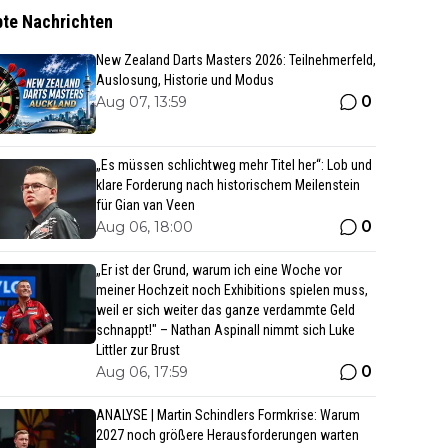
bte Nachrichten
New Zealand Darts Masters 2026: Teilnehmerfeld,
Auslosung, Historie und Modus
0
Aug 07, 13:59
„Es müssen schlichtweg mehr Titel her“: Lob und
klare Forderung nach historischem Meilenstein
für Gian van Veen
0
Aug 06, 18:00
„Er ist der Grund, warum ich eine Woche vor
meiner Hochzeit noch Exhibitions spielen muss,
weil er sich weiter das ganze verdammte Geld
schnappt!" – Nathan Aspinall nimmt sich Luke
Littler zur Brust
0
Aug 06, 17:59
ANALYSE | Martin Schindlers Formkrise: Warum
2027 noch größere Herausforderungen warten