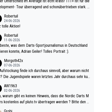
r Unterschied im Average ist echt krass! 111+ ist für die
lopment- Tour überragend und schonübertrieben stark. U
 Ave dagegen eigentlich schon zu schwach - gerad
Robertuil
st recht. Da gewinnst keinen Blumentopf - ist ja n
24-06-2026
kalspiel eines Kreisligisten vs einem Bu
 tolle Aktion!
ligisten.
Robertuil
11-06-2026
beste, was dem Darts-Sportjournalismus in Deutschland
ieren konnte, Adrian Geiler! Tolles Portrait :).
Morgoth42x
07-06-2026
Aufstockung finde ich durchaus sinnvoll, aber warum nicht
r durchaus sehr kur
lig und besser anzuschauen, als manch Erwachsenenspie
AW1963
02-06-2026
ert. Somit ändert die automatische Qualifikation des Weltm
e Nordic Darts M
mal nichts. Ich denke sie wollen damit für nächste
rs kostenlos auf pluto.tv übertragen werden ? Bitte den A
hr vorsorgen, denn da ist er alt genug für die PDC und wir
el aktualisieren, danke!
Grobi