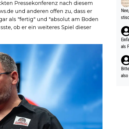
d wo
ickten Pressekonferenz nach diesem
etzt
Nee,
s.de und anderen offen zu, dass er
urch
stis
ogar als "fertig" und "absolut am Boden
(in 
ten 
sste, ob er ein weiteres Spiel dieser
als Z
nes 
ttle
Einf
vV p
als 
n Ri
ehle
Bitt
also
ung,
werd
aube
sych
d di
e ma
n…