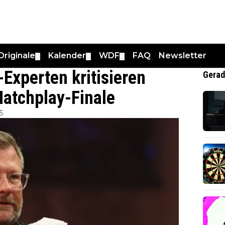
Originale
Kalender
WDF
FAQ
Newsletter
▼
▼
▼
-Experten kritisieren
Gerad
atchplay-Finale
5