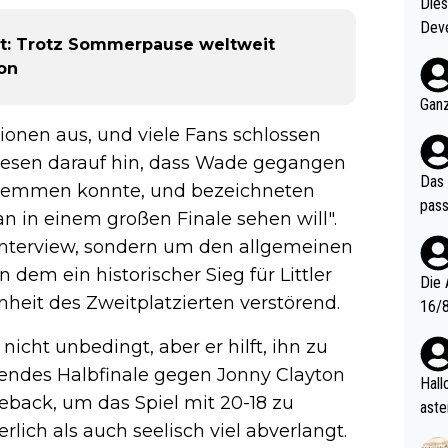
Diese
Deve
t: Trotz Sommerpause weltweit
nter 60 im
on
e mal 40+ er
och krasser wie ein Po
Ganz
ndes
tionen aus, und viele Fans schlossen
iesen darauf hin, dass Wade gegangen
Das 
e stemmen konnte, und bezeichneten
pass
an in einem großen Finale sehen will".
 Interview, sondern um den allgemeinen
 dem ein historischer Sieg für Littler
Die 
nheit des Zweitplatzierten verstörend.
16/8? Die Jugendspiele waren letztes Jah
zwei
cht unbedingt, aber er hilft, ihn zu
l. Allerdings ist Mitchell Lawrie als Nummer 1 der Welt eh quali
endes Halbfinale gegen Jonny Clayton
fizi
Hallo, warum gibt es keinen Hinweis, dass di
eback, um das Spiel mit 20-18 zu
eisters erst
aste
s Ja
lich als auch seelisch viel abverlangt.
rtik