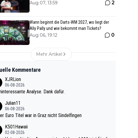
2
Aug 07, 13:59
Wann beginnt die Darts-WM 2027, wo liegt der
Ally Pally und wie bekommt man Tickets?
0
Aug 06, 19:12
Mehr Artikel
uelle Kommentare
XJRLion
06-08-2026
interessante Analyse. Dank dafür.
Julian11
06-08-2026
ter Euro Titel war in Graz nicht Sindelfingen
K501Hawaii
02-08-2026