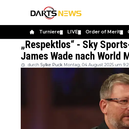
Turniere
LIVE
Order of Merit
▼
▼
▼
„Respektlos“ - Sky Sports
James Wade nach World M
durch
Sylke Puck
Montag, 04 August 2025 um 9:2