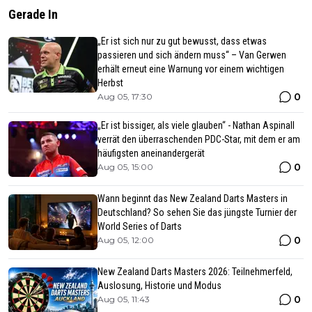
Gerade In
„Er ist sich nur zu gut bewusst, dass etwas
passieren und sich ändern muss“ – Van Gerwen
erhält erneut eine Warnung vor einem wichtigen
Herbst
0
Aug 05, 17:30
„Er ist bissiger, als viele glauben“ - Nathan Aspinall
verrät den überraschenden PDC-Star, mit dem er am
häufigsten aneinandergerät
0
Aug 05, 15:00
Wann beginnt das New Zealand Darts Masters in
Deutschland? So sehen Sie das jüngste Turnier der
World Series of Darts
0
Aug 05, 12:00
New Zealand Darts Masters 2026: Teilnehmerfeld,
Auslosung, Historie und Modus
0
Aug 05, 11:43