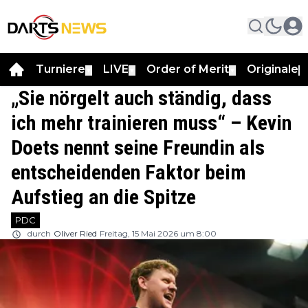
Turniere
LIVE
Order of Merit
Originale
▼
▼
▼
▼
„Sie nörgelt auch ständig, dass
ich mehr trainieren muss“ – Kevin
Doets nennt seine Freundin als
entscheidenden Faktor beim
Aufstieg an die Spitze
PDC
durch
Oliver Ried
Freitag, 15 Mai 2026 um 8:00