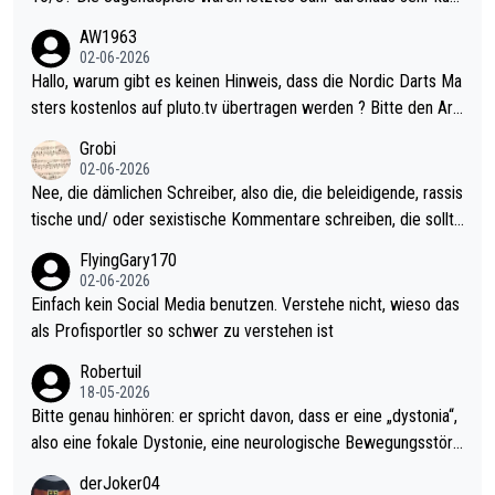
weilig und besser anzuschauen, als manch Erwachsenenspiel.
AW1963
Allerdings ist Mitchell Lawrie als Nummer 1 der Welt eh qualifi
02-06-2026
ziert. Somit ändert die automatische Qualifikation des Weltmei
Hallo, warum gibt es keinen Hinweis, dass die Nordic Darts Ma
sters erstmal nichts. Ich denke sie wollen damit für nächstes J
sters kostenlos auf pluto.tv übertragen werden ? Bitte den Arti
ahr vorsorgen, denn da ist er alt genug für die PDC und wird w
kel aktualisieren, danke!
Grobi
ohl wenig WDF Turniere spielen. Dies war bei Archie Self letzt
02-06-2026
es Jahr der Fall. Er musste als amtierender Weltmeister durch
Nee, die dämlichen Schreiber, also die, die beleidigende, rassis
den Qualifier und ich glaube kaum, dass Mitchel sich das (in Ve
tische und/ oder sexistische Kommentare schreiben, die sollte
gas) antun würde, wenn er doch eigentlich die PDC-WM als Zi
n das einfach mal bleiben lassen. Sollten besser mal ihr eigene
FlyingGary170
el hat.
s Leben in den Griff kriegen. Nur eins wundert mich: Luke Little
02-06-2026
r war doch neulich erst derjenige, der über Social Media GvV p
Einfach kein Social Media benutzen. Verstehe nicht, wieso das
rovoziert hat. Und Littlers Mutter schießt öfters mal gegen Ric
als Profisportler so schwer zu verstehen ist
ardo Pietreczko auf Social Media. Hmmmm. Finde den Fehler!
Robertuil
18-05-2026
Bitte genau hinhören: er spricht davon, dass er eine „dystonia“,
also eine fokale Dystonie, eine neurologische Bewegungsstöru
ng, bei der unkontrolliert Bewegungen und Krämpfe erzeugt w
derJoker04