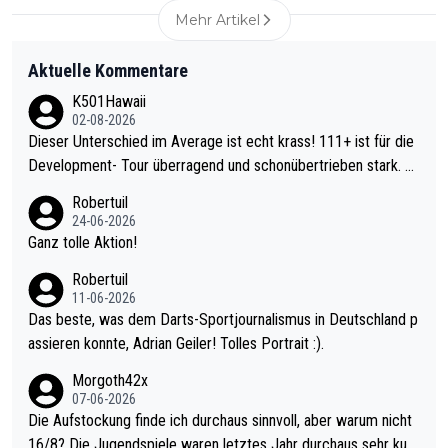
Mehr Artikel
Aktuelle Kommentare
K501Hawaii
02-08-2026
Dieser Unterschied im Average ist echt krass! 111+ ist für die
Development- Tour überragend und schonübertrieben stark. U
nter 60 im Ave dagegen eigentlich schon zu schwach - gerade
Robertuil
mal 40+ erst recht. Da gewinnst keinen Blumentopf - ist ja noc
24-06-2026
h krasser wie ein Pokalspiel eines Kreisligisten vs einem Bund
Ganz tolle Aktion!
esligisten.
Robertuil
11-06-2026
Das beste, was dem Darts-Sportjournalismus in Deutschland p
assieren konnte, Adrian Geiler! Tolles Portrait :).
Morgoth42x
07-06-2026
Die Aufstockung finde ich durchaus sinnvoll, aber warum nicht
16/8? Die Jugendspiele waren letztes Jahr durchaus sehr kurz