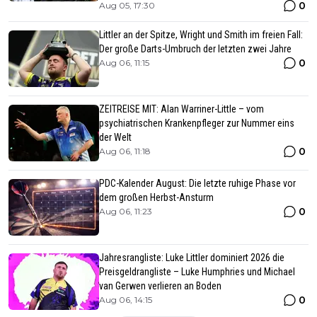
0
Aug 05, 17:30
Littler an der Spitze, Wright und Smith im freien Fall:
Der große Darts-Umbruch der letzten zwei Jahre
0
Aug 06, 11:15
ZEITREISE MIT: Alan Warriner-Little – vom
psychiatrischen Krankenpfleger zur Nummer eins
der Welt
0
Aug 06, 11:18
PDC-Kalender August: Die letzte ruhige Phase vor
dem großen Herbst-Ansturm
0
Aug 06, 11:23
Jahresrangliste: Luke Littler dominiert 2026 die
Preisgeldrangliste – Luke Humphries und Michael
van Gerwen verlieren an Boden
0
Aug 06, 14:15