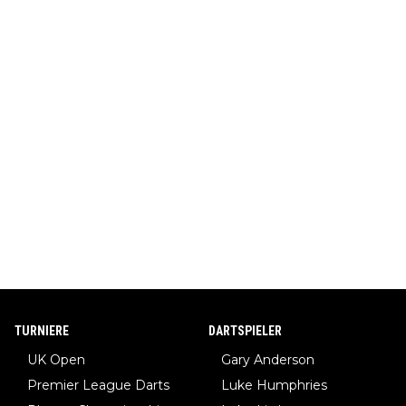
TURNIERE
DARTSPIELER
UK Open
Gary Anderson
Premier League Darts
Luke Humphries