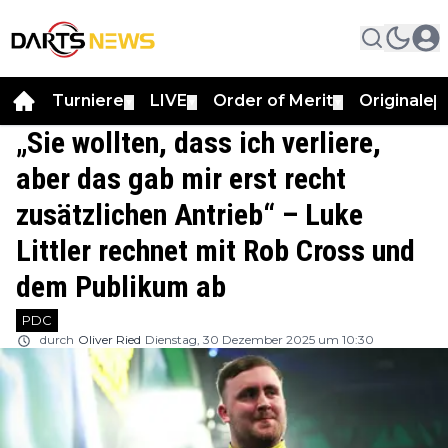
Turniere
LIVE
Order of Merit
Originale
▼
▼
▼
▼
„Sie wollten, dass ich verliere,
aber das gab mir erst recht
zusätzlichen Antrieb“ – Luke
Littler rechnet mit Rob Cross und
dem Publikum ab
PDC
durch
Oliver Ried
Dienstag, 30 Dezember 2025 um 10:30