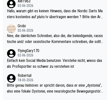
AW1963
Allerdings ist Mitchell Lawrie als Nummer 1 der Welt eh qualifi
02-06-2026
ziert. Somit ändert die automatische Qualifikation des Weltmei
Hallo, warum gibt es keinen Hinweis, dass die Nordic Darts Ma
sters erstmal nichts. Ich denke sie wollen damit für nächstes J
sters kostenlos auf pluto.tv übertragen werden ? Bitte den Arti
ahr vorsorgen, denn da ist er alt genug für die PDC und wird w
kel aktualisieren, danke!
Grobi
ohl wenig WDF Turniere spielen. Dies war bei Archie Self letzt
02-06-2026
es Jahr der Fall. Er musste als amtierender Weltmeister durch
Nee, die dämlichen Schreiber, also die, die beleidigende, rassis
den Qualifier und ich glaube kaum, dass Mitchel sich das (in Ve
tische und/ oder sexistische Kommentare schreiben, die sollte
gas) antun würde, wenn er doch eigentlich die PDC-WM als Zi
n das einfach mal bleiben lassen. Sollten besser mal ihr eigene
FlyingGary170
el hat.
s Leben in den Griff kriegen. Nur eins wundert mich: Luke Little
02-06-2026
r war doch neulich erst derjenige, der über Social Media GvV p
Einfach kein Social Media benutzen. Verstehe nicht, wieso das
rovoziert hat. Und Littlers Mutter schießt öfters mal gegen Ric
als Profisportler so schwer zu verstehen ist
ardo Pietreczko auf Social Media. Hmmmm. Finde den Fehler!
Robertuil
18-05-2026
Bitte genau hinhören: er spricht davon, dass er eine „dystonia“,
also eine fokale Dystonie, eine neurologische Bewegungsstöru
ng, bei der unkontrolliert Bewegungen und Krämpfe erzeugt w
erden, im Arm hat. Und, dass Medikamente ihm helfen! Ich glau
be immer noch, dass sehr viele der Dartits-Fälle fälschlich psy