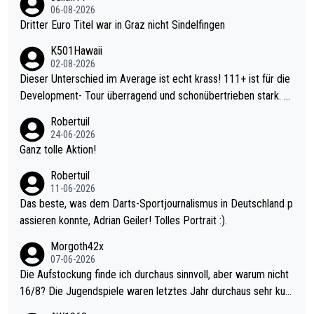
06-08-2026
Dritter Euro Titel war in Graz nicht Sindelfingen
K501Hawaii
02-08-2026
Dieser Unterschied im Average ist echt krass! 111+ ist für die
Development- Tour überragend und schonübertrieben stark. U
nter 60 im Ave dagegen eigentlich schon zu schwach - gerade
Robertuil
mal 40+ erst recht. Da gewinnst keinen Blumentopf - ist ja noc
24-06-2026
h krasser wie ein Pokalspiel eines Kreisligisten vs einem Bund
Ganz tolle Aktion!
esligisten.
Robertuil
11-06-2026
Das beste, was dem Darts-Sportjournalismus in Deutschland p
assieren konnte, Adrian Geiler! Tolles Portrait :).
Morgoth42x
07-06-2026
Die Aufstockung finde ich durchaus sinnvoll, aber warum nicht
16/8? Die Jugendspiele waren letztes Jahr durchaus sehr kurz
weilig und besser anzuschauen, als manch Erwachsenenspiel.