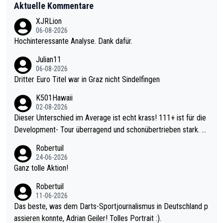
Aktuelle Kommentare
XJRLion
06-08-2026
Hochinteressante Analyse. Dank dafür.
Julian11
06-08-2026
Dritter Euro Titel war in Graz nicht Sindelfingen
K501Hawaii
02-08-2026
Dieser Unterschied im Average ist echt krass! 111+ ist für die
Development- Tour überragend und schonübertrieben stark. U
nter 60 im Ave dagegen eigentlich schon zu schwach - gerade
Robertuil
mal 40+ erst recht. Da gewinnst keinen Blumentopf - ist ja noc
24-06-2026
h krasser wie ein Pokalspiel eines Kreisligisten vs einem Bund
Ganz tolle Aktion!
esligisten.
Robertuil
11-06-2026
Das beste, was dem Darts-Sportjournalismus in Deutschland p
assieren konnte, Adrian Geiler! Tolles Portrait :).