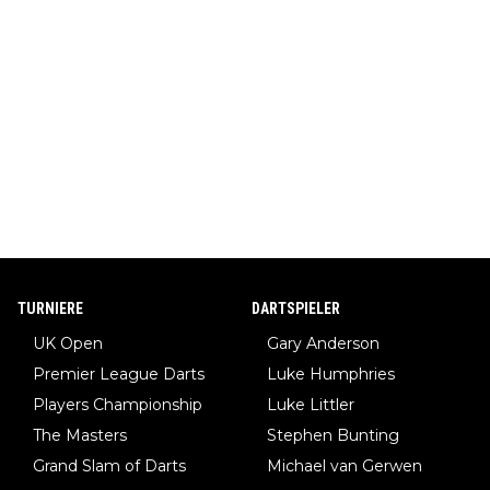
TURNIERE
DARTSPIELER
UK Open
Gary Anderson
Premier League Darts
Luke Humphries
Players Championship
Luke Littler
The Masters
Stephen Bunting
Grand Slam of Darts
Michael van Gerwen