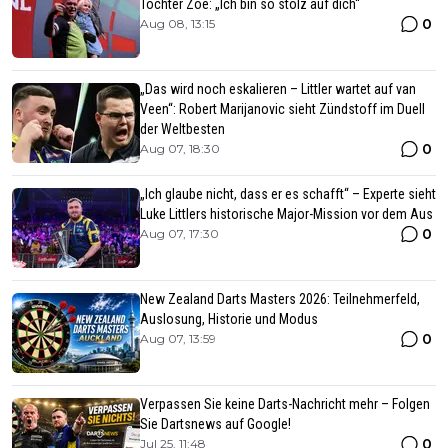
Tochter Zoë: „Ich bin so stolz auf dich“
0
Aug 08, 13:15
„Das wird noch eskalieren – Littler wartet auf van
Veen“: Robert Marijanovic sieht Zündstoff im Duell
der Weltbesten
0
Aug 07, 18:30
„Ich glaube nicht, dass er es schafft“ – Experte sieht
Luke Littlers historische Major-Mission vor dem Aus
0
Aug 07, 17:30
New Zealand Darts Masters 2026: Teilnehmerfeld,
Auslosung, Historie und Modus
0
Aug 07, 13:59
Verpassen Sie keine Darts-Nachricht mehr – Folgen
Sie Dartsnews auf Google!
0
Jul 25, 11:48