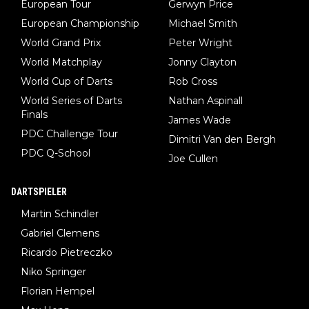
European Tour
Gerwyn Price
European Championship
Michael Smith
World Grand Prix
Peter Wright
World Matchplay
Jonny Clayton
World Cup of Darts
Rob Cross
World Series of Darts
Nathan Aspinall
Finals
James Wade
PDC Challenge Tour
Dimitri Van den Bergh
PDC Q-School
Joe Cullen
DARTSPIELER
Martin Schindler
Gabriel Clemens
Ricardo Pietreczko
Niko Springer
Florian Hempel