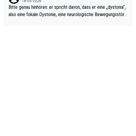
18-05-2026
Bitte genau hinhören: er spricht davon, dass er eine „dystonia“,
also eine fokale Dystonie, eine neurologische Bewegungsstöru
ng, bei der unkontrolliert Bewegungen und Krämpfe erzeugt w
erden, im Arm hat. Und, dass Medikamente ihm helfen! Ich glau
be immer noch, dass sehr viele der Dartits-Fälle fälschlich psy
chologisiert werden und eigentlich fokale Dystonien sind. Und
diese könnten teils wirksam behandelt werden! Dafür müsste
man nur zum Neurologen und nicht zum Mentaltrainer gehen…