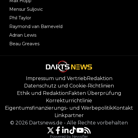
Max Hopp
Mensur Suljovic
Phil Taylor
Raymond van Barneveld
Adrian Lewis
Beau Greaves
Impressum und Vertrieb
Redaktion
Datenschutz und Cookie-Richtlinien
Ethik und Redaktion
Fakten Überprüfung
Korrekturrichtlinie
Eigentumsfinanzierungs- und Werbepolitik
Kontakt
Linkpartner
©
2026
Dartsnews.de
-
Alle Rechte vorbehalten
Powered by Newsifier