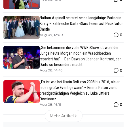
Nathan Aspinall heiratet seine langjährige Partnerin
Kirsty – zahlreiche Darts-Stars feiern auf Peckforton
Castle
0
Aug 09, 12:00
„Sie bekommen die volle WWE-Show, obwohl der
Junge heute Morgen noch ein Waschbecken
repariert hat“ – Dan Dawson über den Kontrast, der
Darts so besonders macht
0
Aug 08, 14:45
„Es ist wie bei Usain Bolt von 2008 bis 2016, als er
jedes große Event gewann" – Emma Paton zieht
prestigeträchtigen Vergleich zu Luke Littlers
Dominanz
0
Aug 08, 16:15
Mehr Artikel