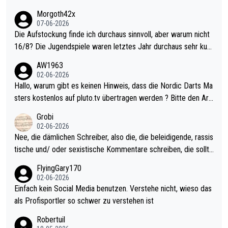
Morgoth42x
07-06-2026
Die Aufstockung finde ich durchaus sinnvoll, aber warum nicht
16/8? Die Jugendspiele waren letztes Jahr durchaus sehr kurz
weilig und besser anzuschauen, als manch Erwachsenenspiel.
AW1963
Allerdings ist Mitchell Lawrie als Nummer 1 der Welt eh qualifi
02-06-2026
ziert. Somit ändert die automatische Qualifikation des Weltmei
Hallo, warum gibt es keinen Hinweis, dass die Nordic Darts Ma
sters erstmal nichts. Ich denke sie wollen damit für nächstes J
sters kostenlos auf pluto.tv übertragen werden ? Bitte den Arti
ahr vorsorgen, denn da ist er alt genug für die PDC und wird w
kel aktualisieren, danke!
Grobi
ohl wenig WDF Turniere spielen. Dies war bei Archie Self letzt
02-06-2026
es Jahr der Fall. Er musste als amtierender Weltmeister durch
Nee, die dämlichen Schreiber, also die, die beleidigende, rassis
den Qualifier und ich glaube kaum, dass Mitchel sich das (in Ve
tische und/ oder sexistische Kommentare schreiben, die sollte
gas) antun würde, wenn er doch eigentlich die PDC-WM als Zi
n das einfach mal bleiben lassen. Sollten besser mal ihr eigene
FlyingGary170
el hat.
s Leben in den Griff kriegen. Nur eins wundert mich: Luke Little
02-06-2026
r war doch neulich erst derjenige, der über Social Media GvV p
Einfach kein Social Media benutzen. Verstehe nicht, wieso das
rovoziert hat. Und Littlers Mutter schießt öfters mal gegen Ric
als Profisportler so schwer zu verstehen ist
ardo Pietreczko auf Social Media. Hmmmm. Finde den Fehler!
Robertuil