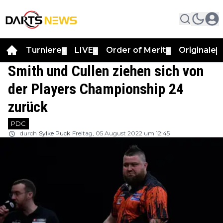
Turniere
LIVE
Order of Merit
Originale
▼
▼
▼
▼
Smith und Cullen ziehen sich von
der Players Championship 24
zurück
PDC
durch
Sylke Puck
Freitag, 05 August 2022 um 12:45