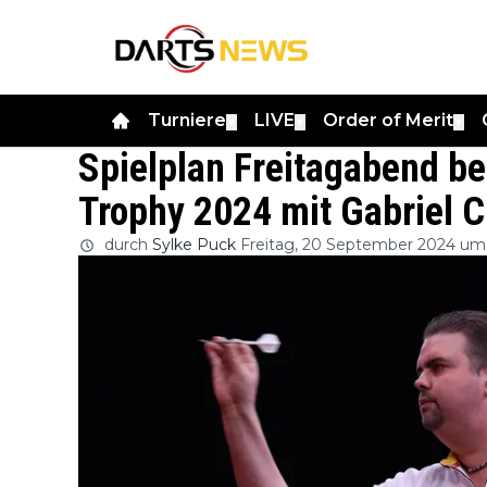
Turniere
LIVE
Order of Merit
▼
▼
▼
Spielplan Freitagabend be
Trophy 2024 mit Gabriel 
durch
Sylke Puck
Freitag, 20 September 2024 um