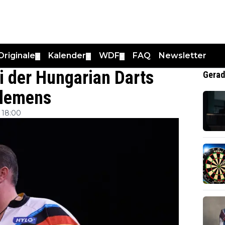
Originale
Kalender
WDF
FAQ
Newsletter
▼
▼
▼
i der Hungarian Darts
Gerad
Clemens
 18:00