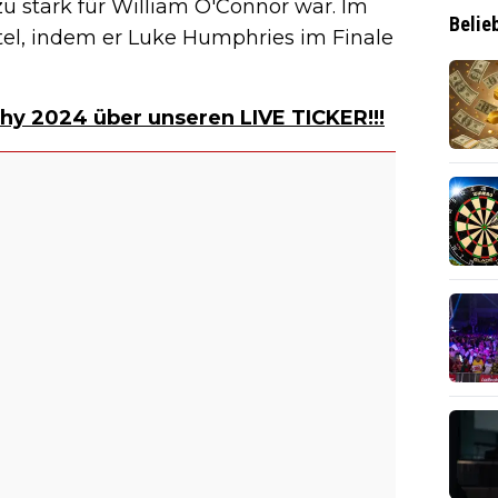
u stark für William O'Connor war. Im
Belie
itel, indem er Luke Humphries im Finale
hy 2024 über unseren LIVE TICKER!!!