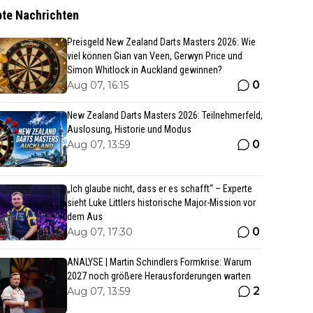
bte Nachrichten
Preisgeld New Zealand Darts Masters 2026: Wie
viel können Gian van Veen, Gerwyn Price und
Simon Whitlock in Auckland gewinnen?
0
Aug 07, 16:15
New Zealand Darts Masters 2026: Teilnehmerfeld,
Auslosung, Historie und Modus
0
Aug 07, 13:59
„Ich glaube nicht, dass er es schafft“ – Experte
sieht Luke Littlers historische Major-Mission vor
dem Aus
0
Aug 07, 17:30
ANALYSE | Martin Schindlers Formkrise: Warum
2027 noch größere Herausforderungen warten
2
Aug 07, 13:59