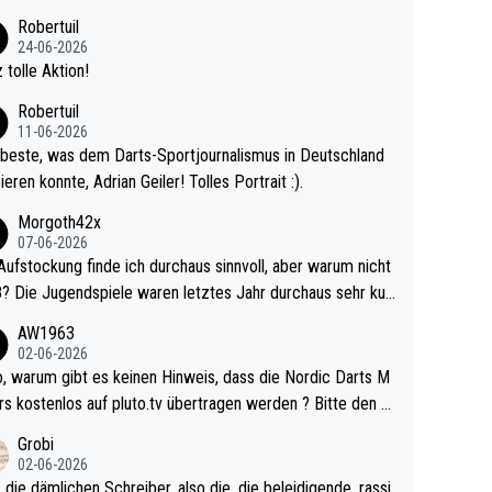
 Ave dagegen eigentlich schon zu schwach - gerad
Robertuil
st recht. Da gewinnst keinen Blumentopf - ist ja n
24-06-2026
kalspiel eines Kreisligisten vs einem Bu
 tolle Aktion!
ligisten.
Robertuil
11-06-2026
beste, was dem Darts-Sportjournalismus in Deutschland
ieren konnte, Adrian Geiler! Tolles Portrait :).
Morgoth42x
07-06-2026
Aufstockung finde ich durchaus sinnvoll, aber warum nicht
r durchaus sehr kur
lig und besser anzuschauen, als manch Erwachsenenspie
AW1963
02-06-2026
ert. Somit ändert die automatische Qualifikation des Weltm
e Nordic Darts M
mal nichts. Ich denke sie wollen damit für nächste
rs kostenlos auf pluto.tv übertragen werden ? Bitte den A
hr vorsorgen, denn da ist er alt genug für die PDC und wir
el aktualisieren, danke!
Grobi
hl wenig WDF Turniere spielen. Dies war bei Archie Self l
02-06-2026
es Jahr der Fall. Er musste als amtierender Weltmeister d
 die dämlichen Schreiber, also die, die beleidigende, rassi