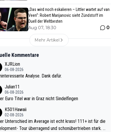
„Das wird noch eskalieren – Littler wartet auf van
Veen“: Robert Marijanovic sieht Zündstoff im
Duell der Weltbesten
0
Aug 07, 18:30
Mehr Artikel
uelle Kommentare
XJRLion
06-08-2026
interessante Analyse. Dank dafür.
Julian11
06-08-2026
ter Euro Titel war in Graz nicht Sindelfingen
K501Hawaii
02-08-2026
r Unterschied im Average ist echt krass! 111+ ist für die
lopment- Tour überragend und schonübertrieben stark. U