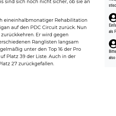
sind sich noch nicht sicher, ob sie an
urch
stis
(in 
ten 
als Z
nes 
 eineinhalbmonatiger Rehabilitation
ttle
Einf
gan auf den PDC Circuit zurück. Nun
vV p
als 
 zurückkehren. Er wird gegen
n Ri
verschiedenen Ranglisten langsam
ehle
regelmäßig unter den Top 16 der Pro
Bitt
uf Platz 39 der Liste. Auch in der
also
Platz 27 zurückgefallen.
ung,
werd
aube
sych
d di
e ma
n…