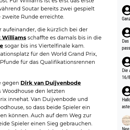
 Für Williams ist es erst das erste
nter 60 im
während Soutar bereits zwei gespielt
e mal 40+ er
e zweite Runde erreichte.
och krasser wie ein Po
Ganz
ndes
 aufeinander, die kürzlich bei der
t Williams
schaffte es damals bis in die
Das 
e
sogar bis ins Viertelfinale kam.
pass
ationsplatz für den World Grand Prix,
e Pfunde für das Qualifikationsrennen
Die 
16/8? Die Jugendspiele waren letztes Jah
de gegen
Dirk van Duijvenbode
zwei
ss Woodhouse den letzten
l. Allerdings ist Mitchell Lawrie als Nummer 1 der Welt eh quali
fizi
Prix innehat. Van Duijvenbode und
Hallo, warum gibt es keinen Hinweis, dass di
eisters erst
aste
odhouse, so dass beide Spieler ein
s Ja
rtik
hen können. Auch auf dem Weg zur
d wo
de Spieler einen Sieg gebrauchen.
etzt
Nee,