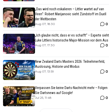
„Das wird noch eskalieren – Littler wartet auf van
Veen“: Robert Marijanovic sieht Zündstoff im Duell
der Weltbesten
0
Aug 07, 18:30
„Ich glaube nicht, dass er es schafft“ – Experte sieht
Luke Littlers historische Major-Mission vor dem Aus
0
Aug 07, 17:30
New Zealand Darts Masters 2026: Teilnehmerfeld,
Auslosung, Historie und Modus
0
Aug 07, 13:59
Verpassen Sie keine Darts-Nachricht mehr – Folgen
Sie Dartsnews auf Google!
0
Jul 25, 11:48