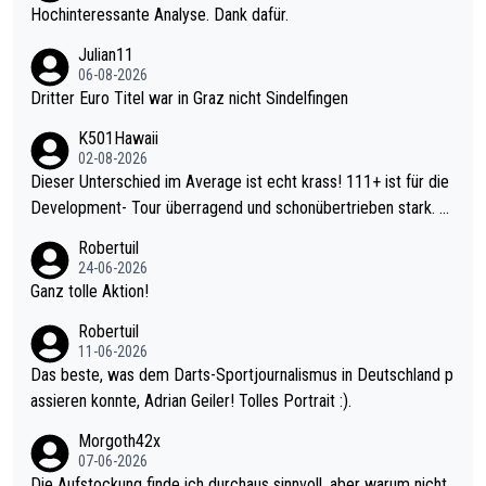
Hochinteressante Analyse. Dank dafür.
Julian11
06-08-2026
Dritter Euro Titel war in Graz nicht Sindelfingen
K501Hawaii
02-08-2026
Dieser Unterschied im Average ist echt krass! 111+ ist für die
Development- Tour überragend und schonübertrieben stark. U
nter 60 im Ave dagegen eigentlich schon zu schwach - gerade
Robertuil
mal 40+ erst recht. Da gewinnst keinen Blumentopf - ist ja noc
24-06-2026
h krasser wie ein Pokalspiel eines Kreisligisten vs einem Bund
Ganz tolle Aktion!
esligisten.
Robertuil
11-06-2026
Das beste, was dem Darts-Sportjournalismus in Deutschland p
assieren konnte, Adrian Geiler! Tolles Portrait :).
Morgoth42x
07-06-2026
Die Aufstockung finde ich durchaus sinnvoll, aber warum nicht