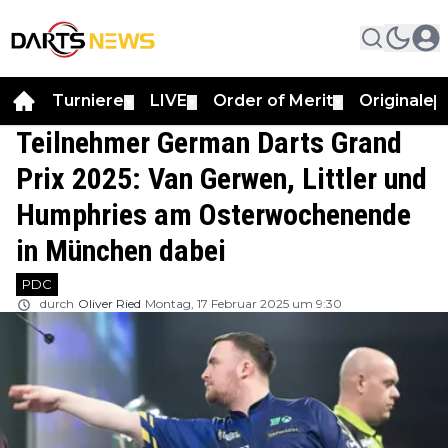
Turniere
LIVE
Order of Merit
Originale
▼
▼
▼
▼
Teilnehmer German Darts Grand
Prix 2025: Van Gerwen, Littler und
Humphries am Osterwochenende
in München dabei
PDC
durch
Oliver Ried
Montag, 17 Februar 2025 um 9:30