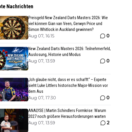
bte Nachrichten
Preisgeld New Zealand Darts Masters 2026: Wie
viel können Gian van Veen, Gerwyn Price und
Simon Whitlock in Auckland gewinnen?
0
Aug 07, 16:15
New Zealand Darts Masters 2026: Teilnehmerfeld,
Auslosung, Historie und Modus
0
Aug 07, 13:59
„Ich glaube nicht, dass er es schafft“ – Experte
sieht Luke Littlers historische Major-Mission vor
dem Aus
0
Aug 07, 17:30
ANALYSE | Martin Schindlers Formkrise: Warum
2027 noch größere Herausforderungen warten
2
Aug 07, 13:59