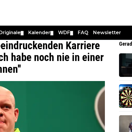
Originale
Kalender
WDF
FAQ
Newsletter
▼
▼
▼
eeindruckenden Karriere
Gerad
Ich habe noch nie in einer
nen''