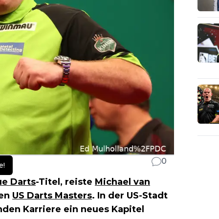
0
e!
e Darts
-Titel, reiste
Michael van
den
US Darts Masters
. In der US-Stadt
den Karriere ein neues Kapitel