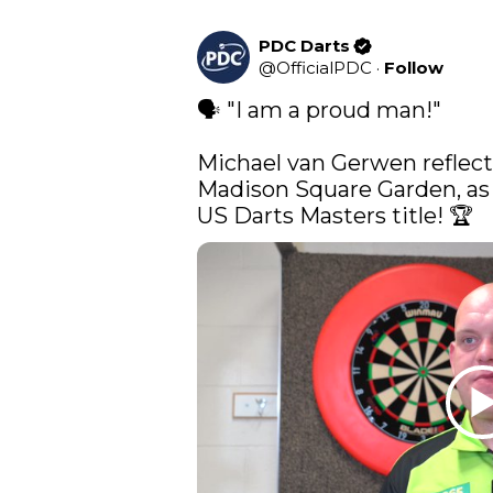
PDC Darts
@
OfficialPDC
·
Follow
🗣️ "I am a proud man!"

Michael van Gerwen reflect
Madison Square Garden, as 
US Darts Masters title! 🏆 