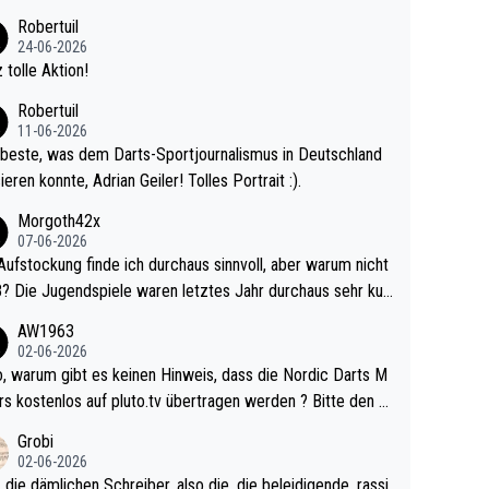
 Ave dagegen eigentlich schon zu schwach - gerad
Robertuil
st recht. Da gewinnst keinen Blumentopf - ist ja n
24-06-2026
kalspiel eines Kreisligisten vs einem Bu
 tolle Aktion!
ligisten.
Robertuil
11-06-2026
beste, was dem Darts-Sportjournalismus in Deutschland
ieren konnte, Adrian Geiler! Tolles Portrait :).
Morgoth42x
07-06-2026
Aufstockung finde ich durchaus sinnvoll, aber warum nicht
r durchaus sehr kur
lig und besser anzuschauen, als manch Erwachsenenspie
AW1963
02-06-2026
ert. Somit ändert die automatische Qualifikation des Weltm
e Nordic Darts M
mal nichts. Ich denke sie wollen damit für nächste
rs kostenlos auf pluto.tv übertragen werden ? Bitte den A
hr vorsorgen, denn da ist er alt genug für die PDC und wir
el aktualisieren, danke!
Grobi
hl wenig WDF Turniere spielen. Dies war bei Archie Self l
02-06-2026
es Jahr der Fall. Er musste als amtierender Weltmeister d
 die dämlichen Schreiber, also die, die beleidigende, rassi