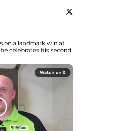
s on a landmark win at 
he celebrates his second 
Watch on X