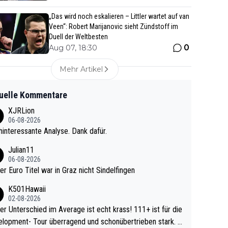
„Das wird noch eskalieren – Littler wartet auf van
Veen“: Robert Marijanovic sieht Zündstoff im
Duell der Weltbesten
0
Aug 07, 18:30
Mehr Artikel
uelle Kommentare
XJRLion
06-08-2026
interessante Analyse. Dank dafür.
Julian11
06-08-2026
ter Euro Titel war in Graz nicht Sindelfingen
K501Hawaii
02-08-2026
r Unterschied im Average ist echt krass! 111+ ist für die
lopment- Tour überragend und schonübertrieben stark. U