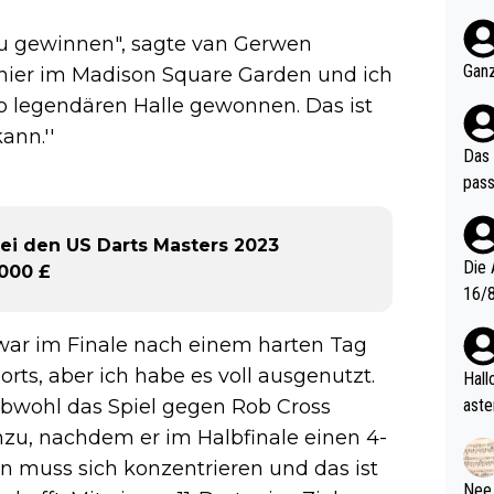
nter 60 im
e mal 40+ er
 zu gewinnen", sagte van Gerwen
och krasser wie ein Po
Ganz
 hier im Madison Square Garden und ich
ndes
so legendären Halle gewonnen. Das ist
ann.''
Das 
pass
bei den US Darts Masters 2023
Die 
.000 £
16/8? Die Jugendspiele waren letztes Jah
zwei
.) war im Finale nach einem harten Tag
l. Allerdings ist Mitchell Lawrie als Nummer 1 der Welt eh quali
fizi
orts, aber ich habe es voll ausgenutzt.
Hallo, warum gibt es keinen Hinweis, dass di
eisters erst
aste
obwohl das Spiel gegen Rob Cross
s Ja
rtik
nzu, nachdem er im Halbfinale einen 4-
d wo
 muss sich konzentrieren und das ist
etzt
Nee,