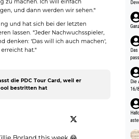
tig zu machen. Ich will einfach
Deve
nter 60 im
egen, und dann werden wir sehen."
e mal 40+ er
ung und hat sich bei der letzten
och krasser wie ein Po
Ganz
ndes
ieren lassen. "Jeder Nachwuchsspieler,
nd denken: 'Das will ich auch machen',
erreicht hat."
Das 
pass
sst die PDC Tour Card, weil er
Die 
ool bestritten hat
16/8? Die Jugendspiele waren letztes Jah
zwei
l. Allerdings ist Mitchell Lawrie als Nummer 1 der Welt eh quali
fizi
Hallo, warum gibt es keinen Hinweis, dass di
eisters erst
aste
s Ja
rtik
d wo
lie Borland this week 😂
