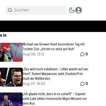
e In
Michael van Gerwen feiert besonderen Tag mit
Tochter Zoë: „Ich bin so stolz auf dich“
0
Aug 08, 13:15
„Das wird noch eskalieren – Littler wartet auf van
Veen“: Robert Marijanovic sieht Zündstoff im
Duell der Weltbesten
0
Aug 07, 18:30
„Ich glaube nicht, dass er es schafft“ – Experte
sieht Luke Littlers historische Major-Mission vor
dem Aus