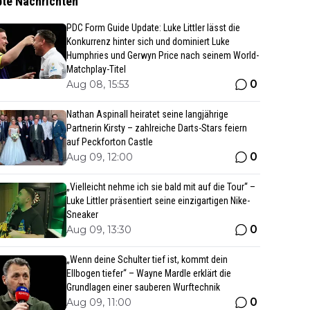
bte Nachrichten
PDC Form Guide Update: Luke Littler lässt die
Konkurrenz hinter sich und dominiert Luke
Humphries und Gerwyn Price nach seinem World-
Matchplay-Titel
0
Aug 08, 15:53
Nathan Aspinall heiratet seine langjährige
Partnerin Kirsty – zahlreiche Darts-Stars feiern
auf Peckforton Castle
0
Aug 09, 12:00
„Vielleicht nehme ich sie bald mit auf die Tour“ –
Luke Littler präsentiert seine einzigartigen Nike-
Sneaker
0
Aug 09, 13:30
„Wenn deine Schulter tief ist, kommt dein
Ellbogen tiefer“ – Wayne Mardle erklärt die
Grundlagen einer sauberen Wurftechnik
0
Aug 09, 11:00