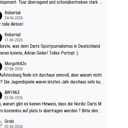
lopment- Tour überragend und schonübertrieben stark. U
 Ave dagegen eigentlich schon zu schwach - gerad
Robertuil
st recht. Da gewinnst keinen Blumentopf - ist ja n
24-06-2026
kalspiel eines Kreisligisten vs einem Bu
 tolle Aktion!
ligisten.
Robertuil
11-06-2026
beste, was dem Darts-Sportjournalismus in Deutschland
ieren konnte, Adrian Geiler! Tolles Portrait :).
Morgoth42x
07-06-2026
Aufstockung finde ich durchaus sinnvoll, aber warum nicht
r durchaus sehr kur
lig und besser anzuschauen, als manch Erwachsenenspie
AW1963
02-06-2026
ert. Somit ändert die automatische Qualifikation des Weltm
e Nordic Darts M
mal nichts. Ich denke sie wollen damit für nächste
rs kostenlos auf pluto.tv übertragen werden ? Bitte den A
hr vorsorgen, denn da ist er alt genug für die PDC und wir
el aktualisieren, danke!
Grobi
hl wenig WDF Turniere spielen. Dies war bei Archie Self l
02-06-2026