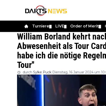
Turniere
LIVE
Order of Merit
▼
▼
▼
William Borland kehrt nac
Abwesenheit als Tour Card
habe ich die nötige Regel
Tour"
durch
Sylke Puck
Dienstag, 16 Januar 2024 um 10