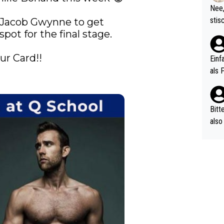
etzt
Nee,
urch
stis
Jacob Gwynne to get 
(in 
ten 
pot for the final stage.

als Z
nes 
ttle
r Card!!

Einf
vV p
als 
n Ri
ehle
Bitt
also
ung,
werd
aube
sych
d di
e ma
n…