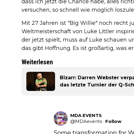
dass ich jetzt die Chance habe, alles rich
versuchen, so schnell wie möglich loszul
Mit 27 Jahren ist "Big Willie" noch recht j
Weltmeisterschaft von Luke Littler inspir
der jetzt spielt, muss auf Luke schauen u
das gibt Hoffnung. Es ist großartig, was er 
Weiterlesen
Bizarr: Darren Webster verpa
das letzte Turnier der Q-Sch
MDA EVENTS
@
MDAevents
·
Follow
Some transformation for Wil