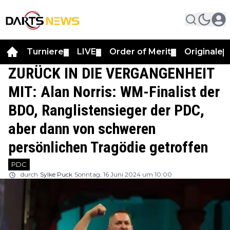
Turniere
LIVE
Order of Merit
Originale
▼
▼
▼
▼
ZURÜCK IN DIE VERGANGENHEIT
MIT: Alan Norris: WM-Finalist der
BDO, Ranglistensieger der PDC,
aber dann von schweren
persönlichen Tragödie getroffen
PDC
durch
Sylke Puck
Sonntag, 16 Juni 2024 um 10:00