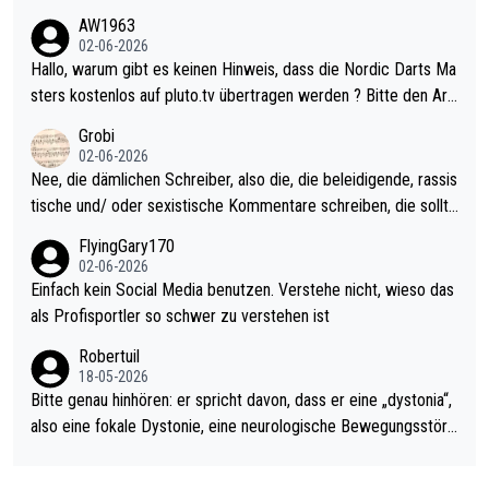
weilig und besser anzuschauen, als manch Erwachsenenspiel.
AW1963
Allerdings ist Mitchell Lawrie als Nummer 1 der Welt eh qualifi
02-06-2026
ziert. Somit ändert die automatische Qualifikation des Weltmei
Hallo, warum gibt es keinen Hinweis, dass die Nordic Darts Ma
sters erstmal nichts. Ich denke sie wollen damit für nächstes J
sters kostenlos auf pluto.tv übertragen werden ? Bitte den Arti
ahr vorsorgen, denn da ist er alt genug für die PDC und wird w
kel aktualisieren, danke!
Grobi
ohl wenig WDF Turniere spielen. Dies war bei Archie Self letzt
02-06-2026
es Jahr der Fall. Er musste als amtierender Weltmeister durch
Nee, die dämlichen Schreiber, also die, die beleidigende, rassis
den Qualifier und ich glaube kaum, dass Mitchel sich das (in Ve
tische und/ oder sexistische Kommentare schreiben, die sollte
gas) antun würde, wenn er doch eigentlich die PDC-WM als Zi
n das einfach mal bleiben lassen. Sollten besser mal ihr eigene
FlyingGary170
el hat.
s Leben in den Griff kriegen. Nur eins wundert mich: Luke Little
02-06-2026
r war doch neulich erst derjenige, der über Social Media GvV p
Einfach kein Social Media benutzen. Verstehe nicht, wieso das
rovoziert hat. Und Littlers Mutter schießt öfters mal gegen Ric
als Profisportler so schwer zu verstehen ist
ardo Pietreczko auf Social Media. Hmmmm. Finde den Fehler!
Robertuil
18-05-2026
Bitte genau hinhören: er spricht davon, dass er eine „dystonia“,
also eine fokale Dystonie, eine neurologische Bewegungsstöru
ng, bei der unkontrolliert Bewegungen und Krämpfe erzeugt w
erden, im Arm hat. Und, dass Medikamente ihm helfen! Ich glau