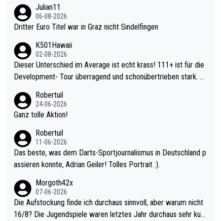
Julian11
06-08-2026
Dritter Euro Titel war in Graz nicht Sindelfingen
K501Hawaii
02-08-2026
Dieser Unterschied im Average ist echt krass! 111+ ist für die
Development- Tour überragend und schonübertrieben stark. U
nter 60 im Ave dagegen eigentlich schon zu schwach - gerade
Robertuil
mal 40+ erst recht. Da gewinnst keinen Blumentopf - ist ja noc
24-06-2026
h krasser wie ein Pokalspiel eines Kreisligisten vs einem Bund
Ganz tolle Aktion!
esligisten.
Robertuil
11-06-2026
Das beste, was dem Darts-Sportjournalismus in Deutschland p
assieren konnte, Adrian Geiler! Tolles Portrait :).
Morgoth42x
07-06-2026
Die Aufstockung finde ich durchaus sinnvoll, aber warum nicht
16/8? Die Jugendspiele waren letztes Jahr durchaus sehr kurz