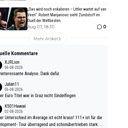
„Das wird noch eskalieren – Littler wartet auf van
Veen“: Robert Marijanovic sieht Zündstoff im
Duell der Weltbesten
0
Aug 07, 18:30
Mehr Artikel
uelle Kommentare
XJRLion
06-08-2026
interessante Analyse. Dank dafür.
Julian11
06-08-2026
ter Euro Titel war in Graz nicht Sindelfingen
K501Hawaii
02-08-2026
r Unterschied im Average ist echt krass! 111+ ist für die
lopment- Tour überragend und schonübertrieben stark. U