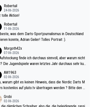
 Ave dagegen eigentlich schon zu schwach - gerad
Robertuil
st recht. Da gewinnst keinen Blumentopf - ist ja n
24-06-2026
kalspiel eines Kreisligisten vs einem Bu
 tolle Aktion!
ligisten.
Robertuil
11-06-2026
beste, was dem Darts-Sportjournalismus in Deutschland
ieren konnte, Adrian Geiler! Tolles Portrait :).
Morgoth42x
07-06-2026
Aufstockung finde ich durchaus sinnvoll, aber warum nicht
r durchaus sehr kur
lig und besser anzuschauen, als manch Erwachsenenspie
AW1963
02-06-2026
ert. Somit ändert die automatische Qualifikation des Weltm
e Nordic Darts M
mal nichts. Ich denke sie wollen damit für nächste
rs kostenlos auf pluto.tv übertragen werden ? Bitte den A
hr vorsorgen, denn da ist er alt genug für die PDC und wir
el aktualisieren, danke!
Grobi
hl wenig WDF Turniere spielen. Dies war bei Archie Self l
02-06-2026
es Jahr der Fall. Er musste als amtierender Weltmeister d
 die dämlichen Schreiber, also die, die beleidigende, rassi