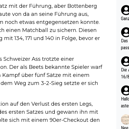
nter 60 im
tz mit der Führung, aber Bottenberg
e mal 40+ er
aute von da an seine Führung aus,
och krasser wie ein Po
Ganz
m noch etwas entgegensetzen konnte.
ndes
ch einen Matchball zu sichern. Diesen
mit 134, 171 und 140 in Folge, bevor er
Das 
pass
 Schweizer Ass trotzte einer
n. Der als Beets bekannte Spieler warf
Die 
en Kampf über fünf Sätze mit einem
16/8? Die Jugendspiele waren letztes Jah
uf dem Weg zum 3-2-Sieg setzte er sich
zwei
l. Allerdings ist Mitchell Lawrie als Nummer 1 der Welt eh quali
fizi
Hallo, warum gibt es keinen Hinweis, dass di
on auf den Verlust des ersten Legs,
eisters erst
aste
s Ja
 des ersten Satzes und gewann ihn mit
rtik
d wo
olte sich mit einem 90er-Checkout den
etzt
Nee,