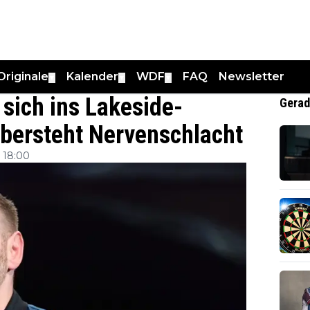
Originale
Kalender
WDF
FAQ
Newsletter
▼
▼
▼
ich ins Lakeside-
Gerad
übersteht Nervenschlacht
 18:00