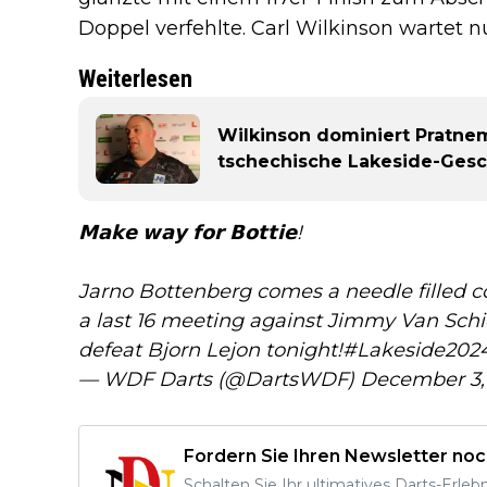
Doppel verfehlte. Carl Wilkinson wartet 
Weiterlesen
Wilkinson dominiert Pratnem
tschechische Lakeside-Gesc
𝗠𝗮𝗸𝗲 𝘄𝗮𝘆 𝗳𝗼𝗿 𝗕𝗼𝘁𝘁𝗶𝗲!
Jarno Bottenberg comes a needle filled c
a last 16 meeting against Jimmy Van Schi
defeat Bjorn Lejon tonight!
#Lakeside202
— WDF Darts (@DartsWDF)
December 3,
Fordern Sie Ihren Newsletter noc
Schalten Sie Ihr ultimatives Darts-Erleb