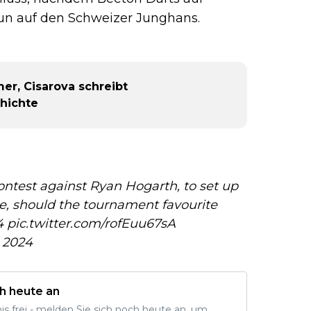
nun auf den Schweizer Junghans.
er, Cisarova schreibt
hichte
ontest against Ryan Hogarth, to set up
e, should the tournament favourite
4
pic.twitter.com/rofEuu67sA
 2024
h heute an
nis frei - melden Sie sich noch heute an, um