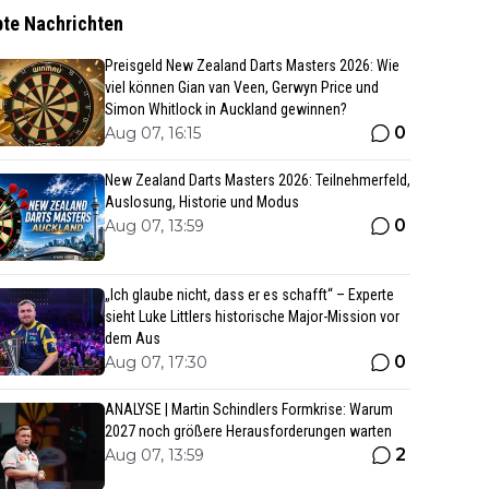
bte Nachrichten
Preisgeld New Zealand Darts Masters 2026: Wie
viel können Gian van Veen, Gerwyn Price und
Simon Whitlock in Auckland gewinnen?
0
Aug 07, 16:15
New Zealand Darts Masters 2026: Teilnehmerfeld,
Auslosung, Historie und Modus
0
Aug 07, 13:59
„Ich glaube nicht, dass er es schafft“ – Experte
sieht Luke Littlers historische Major-Mission vor
dem Aus
0
Aug 07, 17:30
ANALYSE | Martin Schindlers Formkrise: Warum
2027 noch größere Herausforderungen warten
2
Aug 07, 13:59