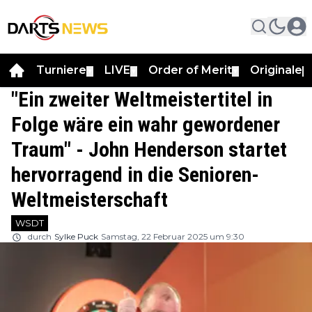
Turniere
LIVE
Order of Merit
Originale
▼
▼
▼
▼
"Ein zweiter Weltmeistertitel in
Folge wäre ein wahr gewordener
Traum" - John Henderson startet
hervorragend in die Senioren-
Weltmeisterschaft
WSDT
durch
Sylke Puck
Samstag, 22 Februar 2025 um 9:30