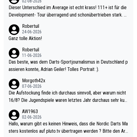
02-08-2026
Dieser Unterschied im Average ist echt krass! 111+ ist für die
Development- Tour überragend und schonübertrieben stark. U
nter 60 im Ave dagegen eigentlich schon zu schwach - gerade
Robertuil
mal 40+ erst recht. Da gewinnst keinen Blumentopf - ist ja noc
24-06-2026
h krasser wie ein Pokalspiel eines Kreisligisten vs einem Bund
Ganz tolle Aktion!
esligisten.
Robertuil
11-06-2026
Das beste, was dem Darts-Sportjournalismus in Deutschland p
assieren konnte, Adrian Geiler! Tolles Portrait :).
Morgoth42x
07-06-2026
Die Aufstockung finde ich durchaus sinnvoll, aber warum nicht
16/8? Die Jugendspiele waren letztes Jahr durchaus sehr kurz
weilig und besser anzuschauen, als manch Erwachsenenspiel.
AW1963
Allerdings ist Mitchell Lawrie als Nummer 1 der Welt eh qualifi
02-06-2026
ziert. Somit ändert die automatische Qualifikation des Weltmei
Hallo, warum gibt es keinen Hinweis, dass die Nordic Darts Ma
sters erstmal nichts. Ich denke sie wollen damit für nächstes J
sters kostenlos auf pluto.tv übertragen werden ? Bitte den Arti
ahr vorsorgen, denn da ist er alt genug für die PDC und wird w