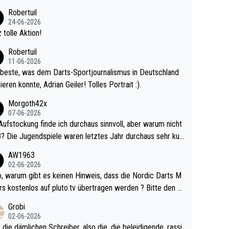
 Ave dagegen eigentlich schon zu schwach - gerad
Robertuil
st recht. Da gewinnst keinen Blumentopf - ist ja n
24-06-2026
kalspiel eines Kreisligisten vs einem Bu
 tolle Aktion!
ligisten.
Robertuil
11-06-2026
beste, was dem Darts-Sportjournalismus in Deutschland
ieren konnte, Adrian Geiler! Tolles Portrait :).
Morgoth42x
07-06-2026
Aufstockung finde ich durchaus sinnvoll, aber warum nicht
r durchaus sehr kur
lig und besser anzuschauen, als manch Erwachsenenspie
AW1963
02-06-2026
ert. Somit ändert die automatische Qualifikation des Weltm
e Nordic Darts M
mal nichts. Ich denke sie wollen damit für nächste
rs kostenlos auf pluto.tv übertragen werden ? Bitte den A
hr vorsorgen, denn da ist er alt genug für die PDC und wir
el aktualisieren, danke!
Grobi
hl wenig WDF Turniere spielen. Dies war bei Archie Self l
02-06-2026
es Jahr der Fall. Er musste als amtierender Weltmeister d
 die dämlichen Schreiber, also die, die beleidigende, rassi