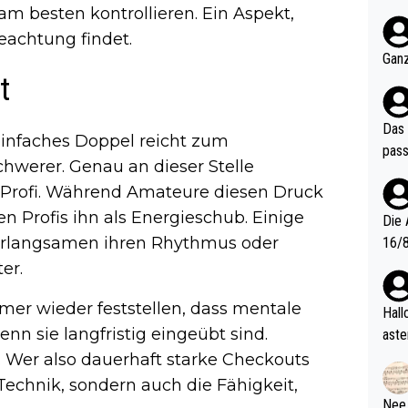
nter 60 im
 besten kontrollieren. Ein Aspekt,
e mal 40+ er
chtung findet.
och krasser wie ein Po
Ganz
ndes
t
Das 
 einfaches Doppel reicht zum
pass
hwerer. Genau an dieser Stelle
 Profi. Während Amateure diesen Druck
en Profis ihn als Energieschub. Einige
Die 
erlangsamen ihren Rhythmus oder
16/8? Die Jugendspiele waren letztes Jah
zwei
er.
l. Allerdings ist Mitchell Lawrie als Nummer 1 der Welt eh quali
mmer wieder feststellen, dass mentale
fizi
Hallo, warum gibt es keinen Hinweis, dass di
eisters erst
nn sie langfristig eingeübt sind.
aste
s Ja
rtik
. Wer also dauerhaft starke Checkouts
d wo
e Technik, sondern auch die Fähigkeit,
etzt
Nee,