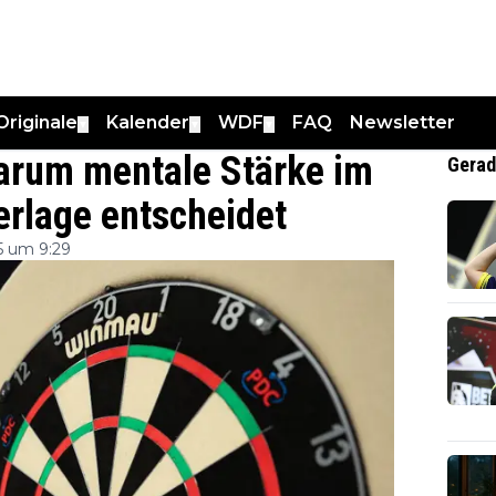
Originale
Kalender
WDF
FAQ
Newsletter
▼
▼
▼
arum mentale Stärke im
Gerad
erlage entscheidet
5 um 9:29