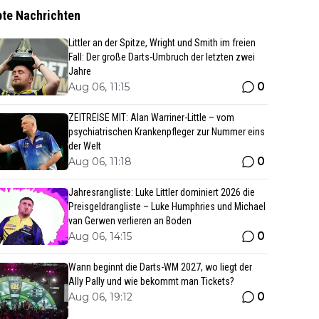
bte Nachrichten
Littler an der Spitze, Wright und Smith im freien
Fall: Der große Darts-Umbruch der letzten zwei
Jahre
0
Aug 06, 11:15
ZEITREISE MIT: Alan Warriner-Little – vom
psychiatrischen Krankenpfleger zur Nummer eins
der Welt
0
Aug 06, 11:18
Jahresrangliste: Luke Littler dominiert 2026 die
Preisgeldrangliste – Luke Humphries und Michael
van Gerwen verlieren an Boden
0
Aug 06, 14:15
Wann beginnt die Darts-WM 2027, wo liegt der
Ally Pally und wie bekommt man Tickets?
0
Aug 06, 19:12