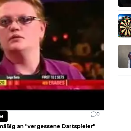
0
e!
lmäßig an "vergessene Dartspieler"