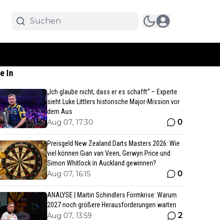
e In
„Ich glaube nicht, dass er es schafft“ – Experte
sieht Luke Littlers historische Major-Mission vor
dem Aus
0
Aug 07, 17:30
Preisgeld New Zealand Darts Masters 2026: Wie
viel können Gian van Veen, Gerwyn Price und
Simon Whitlock in Auckland gewinnen?
0
Aug 07, 16:15
ANALYSE | Martin Schindlers Formkrise: Warum
2027 noch größere Herausforderungen warten
2
Aug 07, 13:59