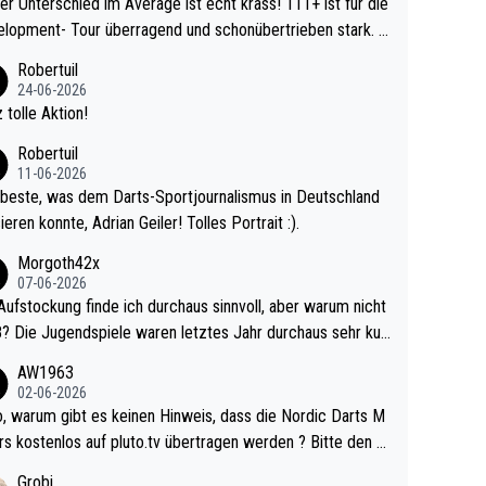
r Unterschied im Average ist echt krass! 111+ ist für die
lopment- Tour überragend und schonübertrieben stark. U
 Ave dagegen eigentlich schon zu schwach - gerad
Robertuil
st recht. Da gewinnst keinen Blumentopf - ist ja n
24-06-2026
kalspiel eines Kreisligisten vs einem Bu
 tolle Aktion!
ligisten.
Robertuil
11-06-2026
beste, was dem Darts-Sportjournalismus in Deutschland
ieren konnte, Adrian Geiler! Tolles Portrait :).
Morgoth42x
07-06-2026
Aufstockung finde ich durchaus sinnvoll, aber warum nicht
r durchaus sehr kur
lig und besser anzuschauen, als manch Erwachsenenspie
AW1963
02-06-2026
ert. Somit ändert die automatische Qualifikation des Weltm
e Nordic Darts M
mal nichts. Ich denke sie wollen damit für nächste
rs kostenlos auf pluto.tv übertragen werden ? Bitte den A
hr vorsorgen, denn da ist er alt genug für die PDC und wir
el aktualisieren, danke!
Grobi