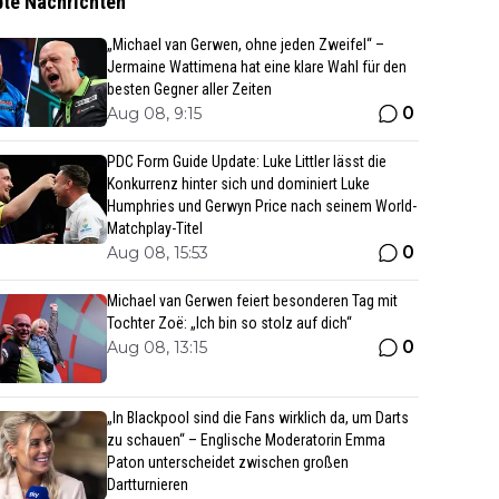
bte Nachrichten
„Michael van Gerwen, ohne jeden Zweifel“ –
Jermaine Wattimena hat eine klare Wahl für den
besten Gegner aller Zeiten
0
Aug 08, 9:15
PDC Form Guide Update: Luke Littler lässt die
Konkurrenz hinter sich und dominiert Luke
Humphries und Gerwyn Price nach seinem World-
Matchplay-Titel
0
Aug 08, 15:53
Michael van Gerwen feiert besonderen Tag mit
Tochter Zoë: „Ich bin so stolz auf dich“
0
Aug 08, 13:15
„In Blackpool sind die Fans wirklich da, um Darts
zu schauen“ – Englische Moderatorin Emma
Paton unterscheidet zwischen großen
Dartturnieren