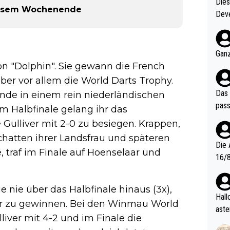
Diese
diesem Wochenende
Deve
nter 60 im
e mal 40+ er
och krasser wie ein Po
Ganz
ndes
von "Dolphin". Sie gewann die French
er vor allem die World Darts Trophy.
Das 
unde in einem rein niederländischen
pass
Im Halbfinale gelang ihr das
 Gulliver mit 2-0 zu besiegen. Krappen,
Schatten ihrer Landsfrau und späteren
Die 
, traf im Finale auf Hoenselaar und
16/8? Die Jugendspiele waren letztes Jah
zwei
l. Allerdings ist Mitchell Lawrie als Nummer 1 der Welt eh quali
nie über das Halbfinale hinaus (3x),
fizi
Hallo, warum gibt es keinen Hinweis, dass di
jor zu gewinnen. Bei den Winmau World
eisters erst
aste
liver mit 4-2 und im Finale die
s Ja
rtik