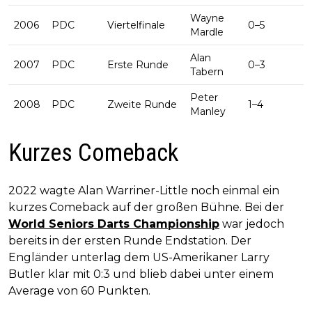
Wayne
2006
PDC
Viertelfinale
0–5
Mardle
Alan
2007
PDC
Erste Runde
0–3
Tabern
Peter
2008
PDC
Zweite Runde
1–4
Manley
Kurzes Comeback
2022 wagte Alan Warriner-Little noch einmal ein
kurzes Comeback auf der großen Bühne. Bei der
World Seniors Darts Championship
war jedoch
bereits in der ersten Runde Endstation. Der
Engländer unterlag dem US-Amerikaner Larry
Butler klar mit 0:3 und blieb dabei unter einem
Average von 60 Punkten.