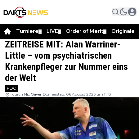
Turniere
LIVE
Order of Merit
Originale
▼
▼
▼
▼
ZEITREISE MIT: Alan Warriner-
Little – vom psychiatrischen
Krankenpfleger zur Nummer eins
der Welt
PDC
durch
Nic Gayer
Donnerstag, 06 August 2026 um 11:18