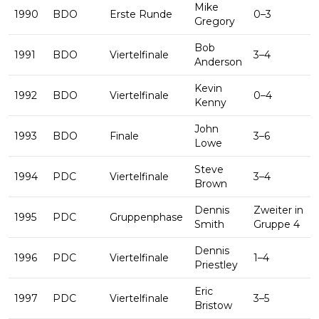
Mike
1990
BDO
Erste Runde
0–3
Gregory
Bob
1991
BDO
Viertelfinale
3–4
Anderson
Kevin
1992
BDO
Viertelfinale
0–4
Kenny
John
1993
BDO
Finale
3–6
Lowe
Steve
1994
PDC
Viertelfinale
3–4
Brown
Dennis
Zweiter in
1995
PDC
Gruppenphase
Smith
Gruppe 4
Dennis
1996
PDC
Viertelfinale
1–4
Priestley
Eric
1997
PDC
Viertelfinale
3–5
Bristow