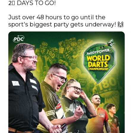
2⃣ DAYS TO GO!

Just over 48 hours to go until the 
sport's biggest party gets underway! 🙌 