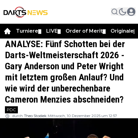
Turniere
LIVE
Order of Merit
Originale
▼
▼
▼
▼
ANALYSE: Fünf Schotten bei der
Darts-Weltmeisterschaft 2026 -
Gary Anderson und Peter Wright
mit letztem großen Anlauf? Und
wie wird der unberechenbare
Cameron Menzies abschneiden?
PDC
durch
Theo Stodiek
Mittwoch, 10 Dezember 2025 um 12:57