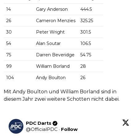
14
Gary Anderson
444.5
26
Cameron Menzies
325.25
30
Peter Wright
301.5
54
Alan Soutar
106.5
75
Darren Beveridge
54.75
99
William Borland
28
104
Andy Boulton
26
Mit Andy Boulton und William Borland sind in
diesem Jahr zwei weitere Schotten nicht dabei.
PDC Darts
@
OfficialPDC
·
Follow