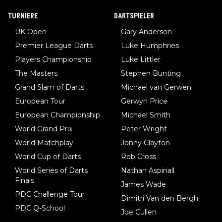
TURNIERE
DARTSPIELER
UK Open
Gary Anderson
Premier League Darts
Luke Humphries
Players Championship
Luke Littler
The Masters
Stephen Bunting
Grand Slam of Darts
Michael van Gerwen
European Tour
Gerwyn Price
European Championship
Michael Smith
World Grand Prix
Peter Wright
World Matchplay
Jonny Clayton
World Cup of Darts
Rob Cross
World Series of Darts
Nathan Aspinall
Finals
James Wade
PDC Challenge Tour
Dimitri Van den Bergh
PDC Q-School
Joe Cullen