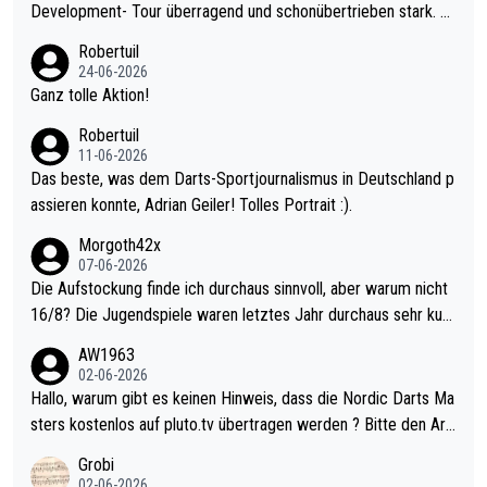
Development- Tour überragend und schonübertrieben stark. U
nter 60 im Ave dagegen eigentlich schon zu schwach - gerade
Robertuil
mal 40+ erst recht. Da gewinnst keinen Blumentopf - ist ja noc
24-06-2026
h krasser wie ein Pokalspiel eines Kreisligisten vs einem Bund
Ganz tolle Aktion!
esligisten.
Robertuil
11-06-2026
Das beste, was dem Darts-Sportjournalismus in Deutschland p
assieren konnte, Adrian Geiler! Tolles Portrait :).
Morgoth42x
07-06-2026
Die Aufstockung finde ich durchaus sinnvoll, aber warum nicht
16/8? Die Jugendspiele waren letztes Jahr durchaus sehr kurz
weilig und besser anzuschauen, als manch Erwachsenenspiel.
AW1963
Allerdings ist Mitchell Lawrie als Nummer 1 der Welt eh qualifi
02-06-2026
ziert. Somit ändert die automatische Qualifikation des Weltmei
Hallo, warum gibt es keinen Hinweis, dass die Nordic Darts Ma
sters erstmal nichts. Ich denke sie wollen damit für nächstes J
sters kostenlos auf pluto.tv übertragen werden ? Bitte den Arti
ahr vorsorgen, denn da ist er alt genug für die PDC und wird w
kel aktualisieren, danke!
Grobi
ohl wenig WDF Turniere spielen. Dies war bei Archie Self letzt
02-06-2026