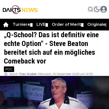
Turniere
LIVE
Order of Merit
Originale
▼
▼
▼
▼
„Q-School? Das ist definitiv eine
echte Option" - Steve Beaton
bereitet sich auf ein mögliches
Comeback vor
PDC
durch
Theo Stodiek
Mittwoch, 10 Dezember 2025 um 12:30