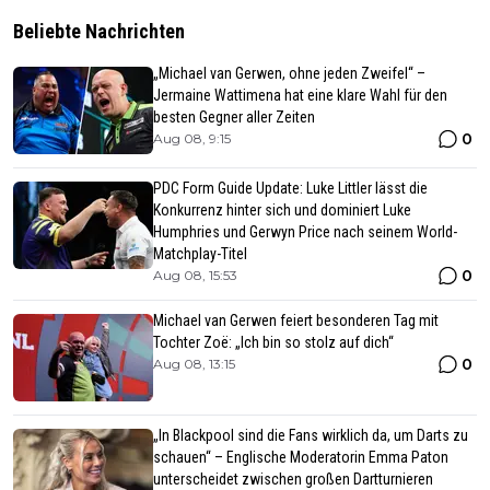
Beliebte Nachrichten
„Michael van Gerwen, ohne jeden Zweifel“ –
Jermaine Wattimena hat eine klare Wahl für den
besten Gegner aller Zeiten
0
Aug 08, 9:15
PDC Form Guide Update: Luke Littler lässt die
Konkurrenz hinter sich und dominiert Luke
Humphries und Gerwyn Price nach seinem World-
Matchplay-Titel
0
Aug 08, 15:53
Michael van Gerwen feiert besonderen Tag mit
Tochter Zoë: „Ich bin so stolz auf dich“
0
Aug 08, 13:15
„In Blackpool sind die Fans wirklich da, um Darts zu
schauen“ – Englische Moderatorin Emma Paton
unterscheidet zwischen großen Dartturnieren